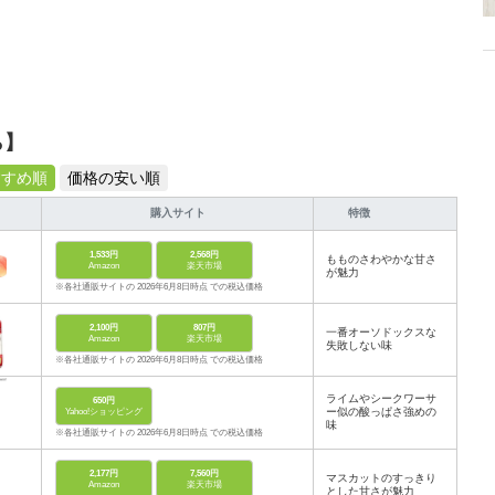
ら】
すすめ順
価格の安い順
購入サイト
特徴
1,533円
2,568円
もものさわやかな甘さ
Amazon
楽天市場
が魅力
※各社通販サイトの 2026年6月8日時点 での税込価格
2,100円
807円
一番オーソドックスな
Amazon
楽天市場
失敗しない味
※各社通販サイトの 2026年6月8日時点 での税込価格
ライムやシークワーサ
650円
ー似の酸っぱさ強めの
Yahoo!ショッピング
味
※各社通販サイトの 2026年6月8日時点 での税込価格
2,177円
7,560円
マスカットのすっきり
Amazon
楽天市場
とした甘さが魅力