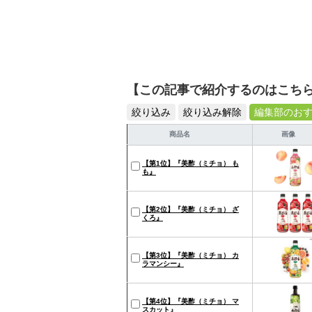
【この記事で紹介するのはこち
絞り込み
絞り込み解除
編集部のお
商品名
画像
【第1位】『美酢（ミチョ） も
も』
【第2位】『美酢（ミチョ） ざ
くろ』
【第3位】『美酢（ミチョ） カ
ラマンシー』
【第4位】『美酢（ミチョ） マ
スカット』