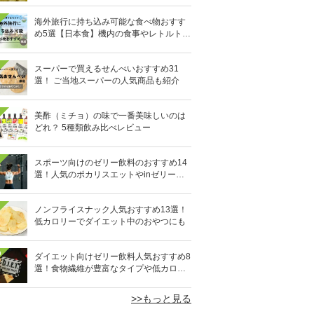
海外旅行に持ち込み可能な食べ物おすす
め5選【日本食】機内の食事やレトルト食
品など
スーパーで買えるせんべいおすすめ31
選！ ご当地スーパーの人気商品も紹介
美酢（ミチョ）の味で一番美味しいのは
どれ？ 5種類飲み比べレビュー
スポーツ向けのゼリー飲料のおすすめ14
選！人気のポカリスエットやinゼリーな
ど
ノンフライスナック人気おすすめ13選！
低カロリーでダイエット中のおやつにも
0
ダイエット向けゼリー飲料人気おすすめ8
選！食物繊維が豊富なタイプや低カロリ
ータイプなど
>>もっと見る