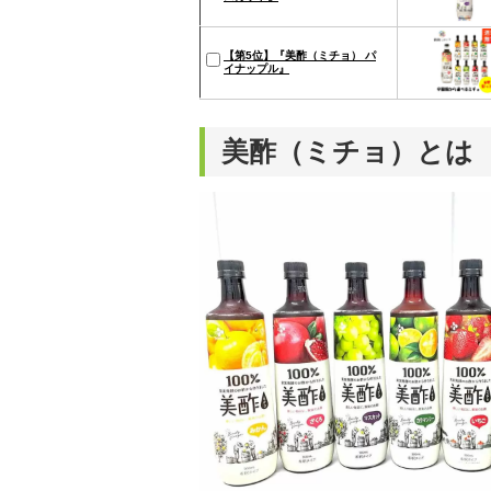
【第5位】『美酢（ミチョ） パ
イナップル』
美酢（ミチョ）とは