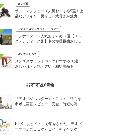
メンズ靴
ポストマンシューズ人気おすすめ9選！上
品なデザイン、男らしい武骨さが魅力
レディースジャケット・アウター
インナーダウン人気おすすめ17選【メン
ズ・レディース別】冬の極暖最強おしゃ
れアイテム
メンズボトムス
メンズスウェットパンツおすすめ10選！
おしゃれ・人気・太い・細い商品も
おすすめ情報
『天才ベジホルダー』の口コミ・評判を
参考に実証レビュー！安全・時短の調理
サポートアイテム！
NHK「あさイチ」で紹介された「天才ピ
ーラー」のここがすごい！キャベツがほ
わほわ4枚刃ピーラーの魅力に迫る！