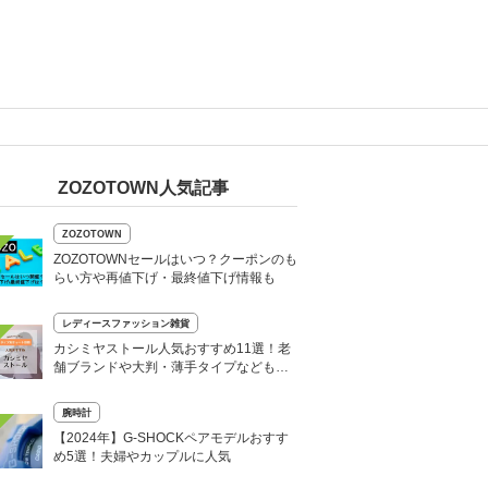
ZOZOTOWN人気記事
ZOZOTOWN
ZOZOTOWNセールはいつ？クーポンのも
らい方や再値下げ・最終値下げ情報も
レディースファッション雑貨
カシミヤストール人気おすすめ11選！老
舗ブランドや大判・薄手タイプなども紹
介
腕時計
【2024年】G-SHOCKペアモデルおすす
め5選！夫婦やカップルに人気