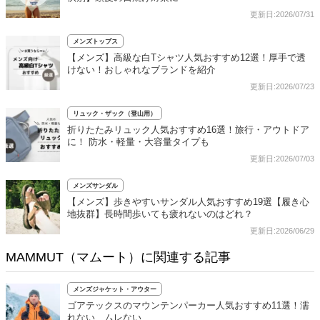
更新日:2026/07/31
メンズトップス
【メンズ】高級な白Tシャツ人気おすすめ12選！厚手で透
けない！おしゃれなブランドを紹介
更新日:2026/07/23
リュック・ザック（登山用）
折りたたみリュック人気おすすめ16選！旅行・アウトドア
に！ 防水・軽量・大容量タイプも
更新日:2026/07/03
メンズサンダル
【メンズ】歩きやすいサンダル人気おすすめ19選【履き心
地抜群】長時間歩いても疲れないのはどれ？
更新日:2026/06/29
MAMMUT（マムート）に関連する記事
メンズジャケット・アウター
ゴアテックスのマウンテンパーカー人気おすすめ11選！濡
れない、ムレない