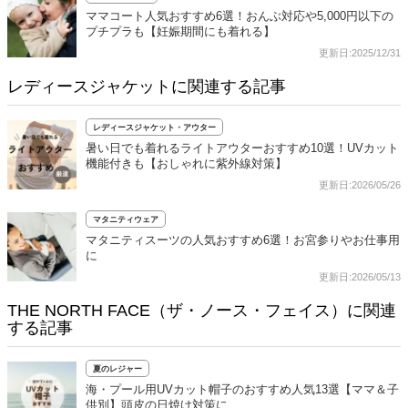
ママコート人気おすすめ6選！おんぶ対応や5,000円以下の
プチプラも【妊娠期間にも着れる】
更新日:2025/12/31
レディースジャケットに関連する記事
レディースジャケット・アウター
暑い日でも着れるライトアウターおすすめ10選！UVカット
機能付きも【おしゃれに紫外線対策】
更新日:2026/05/26
マタニティウェア
マタニティスーツの人気おすすめ6選！お宮参りやお仕事用
に
更新日:2026/05/13
THE NORTH FACE（ザ・ノース・フェイス）に関連
する記事
夏のレジャー
海・プール用UVカット帽子のおすすめ人気13選【ママ＆子
供別】頭皮の日焼け対策に