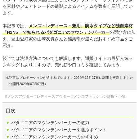
る素材やフェアトレードの縫製によるアイテムを数多く展開してい
ます。
本記事では、
メンズ・レディース・兼用、防水タイプなど独自素材
「H2No」で知られるパタゴニアのマウンテンパーカー
の選び方に加
え、登山愛好家の山崎友貴さんと編集部が選んだおすすめ商品をご
紹介。
後半では洗濯方法についても解説します。通販サイトの最新人気ラ
ンキングもありますので、売れ筋や口コミを確認してみよう。
本記事はプロモーションが含まれています。2024年12月17日に記事を更新しました
（公開日2020年07月07日）
#メンズアウター
#レディースアウター
#メンズファッション雑貨・小物
目次
▼
パタゴニアのマウンテンパーカーの魅力
▼
パタゴニアのマウンテンパーカーを選ぶポイント
▼
パタゴニアのマウンテンパーカーのおすすめ