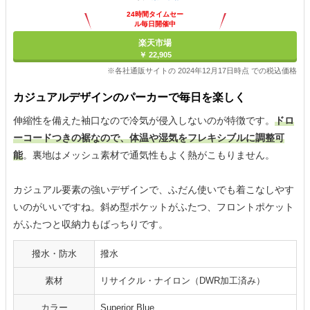
24時間タイムセー
ル毎日開催中
楽天市場
￥ 22,905
※各社通販サイトの 2024年12月17日時点 での税込価格
カジュアルデザインのパーカーで毎日を楽しく
伸縮性を備えた袖口なので冷気が侵入しないのが特徴です。
ドロ
ーコードつきの裾なので、体温や湿気をフレキシブルに調整可
能
。裏地はメッシュ素材で通気性もよく熱がこもりません。
カジュアル要素の強いデザインで、ふだん使いでも着こなしやす
いのがいいですね。斜め型ポケットがふたつ、フロントポケット
がふたつと収納力もばっちりです。
撥水・防水
撥水
素材
リサイクル・ナイロン（DWR加工済み）
カラー
Superior Blue