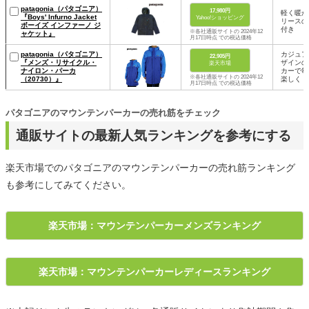
patagonia（パタゴニア）
17,980円
軽く暖か
『Boys' Infurno Jacket
Yahoo!ショッピング
リースの
ボーイズ インファーノ ジ
付き
※各社通販サイトの 2024年12
ャケット』
月17日時点 での税込価格
patagonia（パタゴニア）
カジュア
22,905円
『メンズ・リサイクル・
ザインの
楽天市場
ナイロン・パーカ
カーで毎
※各社通販サイトの 2024年12
（20730）』
楽しく
月17日時点 での税込価格
パタゴニアのマウンテンパーカーの売れ筋をチェック
通販サイトの最新人気ランキングを参考にする
楽天市場でのパタゴニアのマウンテンパーカーの売れ筋ランキング
も参考にしてみてください。
楽天市場：マウンテンパーカーメンズランキング
楽天市場：マウンテンパーカーレディースランキング