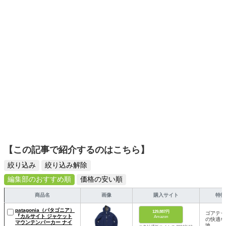
【この記事で紹介するのはこちら】
絞り込み
絞り込み解除
編集部のおすすめ順
価格の安い順
商品名
画像
購入サイト
特徴
patagonia（パタゴニア）
129,887円
ゴアテッ
『カルサイト ジャケット
Amazon
の快適な
マウンテンパーカー ナイ
地