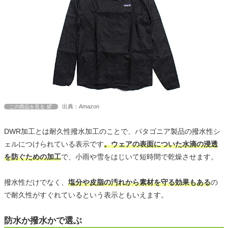
出典：Amazon
この商品を見る
DWR加工とは耐久性撥水加工のことで、パタゴニア製品の撥水性シ
ェルにつけられている表示です
。ウェアの表面についた水滴の浸透
を防ぐための加工
で、小雨や雪をはじいて短時間で乾燥させます。
撥水性だけでなく、
塩分や皮脂の汚れから素材を守る効果もある
の
で耐久性がすぐれているという表示ともいえます。
防水か撥水かで選ぶ