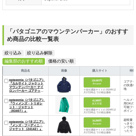
「パタゴニアのマウンテンパーカー」のおすす
め商品の比較一覧表
絞り込み
絞り込み解除
編集部のおすすめ順
価格の安い順
商品名
画像
購入サイト
特徴
patagonia（パタゴニア）
129,887円
ゴアテッ
『カルサイト ジャケット
Amazon
の快適な
マウンテンパーカー ナイ
地
※各社通販サイトの 2024年12
ロンパーカー ゴアテック
月17日時点 での税込価格
ス メンズ レディース
Calcite Jacket 84986』
patagonia（パタゴニア）
ヘルメッ
41,580円
『ウィメンズ・トリオレ
用OKの
楽天市場
ット・ジャケット
可能フー
※各社通販サイトの 2024年12
（83407）』
ポイント
月17日時点 での税込価格
超軽量！
16,250円
patagonia（パタゴニア）
っきりデ
Amazon
『メンズ・フーディニ・
ンで着心
ジャケット（24142）』
※各社通販サイトの 2024年12
ったり
月17日時点 での税込価格