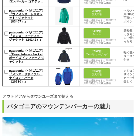
※各社通販サイトの 2024年12
ロンパーカー ゴアテック
月17日時点 での税込価格
ス メンズ レディース
Calcite Jacket 84986』
patagonia（パタゴニア）
ヘルメッ
41,580円
『ウィメンズ・トリオレ
用OKの
楽天市場
ット・ジャケット
可能フー
※各社通販サイトの 2024年12
（83407）』
ポイント
月17日時点 での税込価格
超軽量！
16,250円
patagonia（パタゴニア）
っきりデ
Amazon
『メンズ・フーディニ・
ンで着心
ジャケット（24142）』
※各社通販サイトの 2024年12
ったり
月17日時点 での税込価格
patagonia（パタゴニア）
17,980円
軽く暖か
『Boys' Infurno Jacket
Yahoo!ショッピング
リースの
ボーイズ インファーノ ジ
付き
※各社通販サイトの 2024年12
ャケット』
月17日時点 での税込価格
patagonia（パタゴニア）
カジュア
22,905円
『メンズ・リサイクル・
ザインの
楽天市場
ナイロン・パーカ
カーで毎
※各社通販サイトの 2024年12
（20730）』
楽しく
月17日時点 での税込価格
アウトドアからタウンユーズまで使える
パタゴニアのマウンテンパーカーの魅力