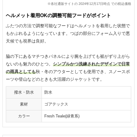
※各社通販サイトの 2024年12月17日時点 での税込価格
ヘルメット着用OKの調整可能フードがポイント
ふたつの方法で調整可能なフードはヘルメットを着用した状態で
もかぶれるようになっています。つばの部分にフォーム入りで悪
天候でも視界は良好。
脇の下にあるマチつきパネルにより腕を上げても裾がずり上がら
ないのも魅力のひとつ。
シンプルかつ洗練されたデザインで日常
の雨具としても
秋・冬のアウターとしても使用でき、スノースポ
ーツや登山などのときも大活躍のジャケットです。
撥水・防水
防水
素材
ゴアテックス
カラー
Fresh Teale(緑青系)