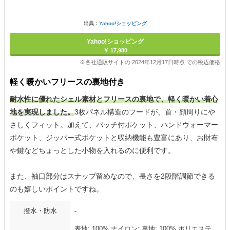
出典：
Yahoo!ショッピング
Yahoo!ショッピング
￥ 17,980
※各社通販サイトの 2024年12月17日時点 での税込価格
軽く暖かいフリースの裏地付き
耐水性に優れたシェル素材とフリースの裏地で、軽く暖かい着心
地を実現しました。
3枚パネル構造のフードが、首・顔周りにや
さしくフィット。加えて、パッチ付ポケット、ハンドウォーマー
ポケット、ジッパー式ポケットと収納機能も豊富にあり、お財布
や鍵などちょっとした小物を入れるのに便利です。
また、袖口部分はスナップ留めなので、長さを2段階調節できる
のも嬉しいポイントですね。
撥水・防水
-
表地: 100% ナイロン; 裏地: 100% ポリエステ