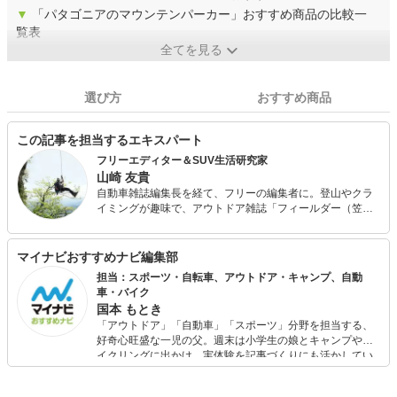
▼
「パタゴニアのマウンテンパーカー」おすすめ商品の比較一
覧表
全てを見る
選び方
おすすめ商品
この記事を担当するエキスパート
フリーエディター＆SUV生活研究家
山崎 友貴
自動車雑誌編集長を経て、フリーの編集者に。登山やクラ
イミングが趣味で、アウトドア雑誌「フィールダー（笠倉
出版社刊）」にて連載中。悩みは増え続けるアウトドア用
品などの遊び道具の収納場所で、愛車のJeepラングラーも
すっかり倉庫代わりに。昨今は車中泊にもハマり、住居を
マイナビおすすめナビ編集部
キャンピングカーに変えるか真剣に悩み中。
担当：スポーツ・自転車、アウトドア・キャンプ、自動
車・バイク
国本 もとき
「アウトドア」「自動車」「スポーツ」分野を担当する、
好奇心旺盛な一児の父。週末は小学生の娘とキャンプやサ
イクリングに出かけ、実体験を記事づくりにも活かしてい
ます。読者の「知りたい」を分かりやすく届けることをモ
ットーに、信頼できるコンテンツ制作に努めています。