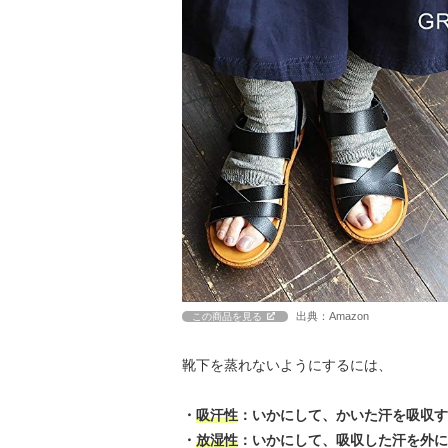
出典：Amazon
この商品を見る
靴下を蒸れないようにするには、
・
吸汗性
：いかにして、かいた汗を吸収す
・
放湿性
：いかにして、吸収した汗を外に