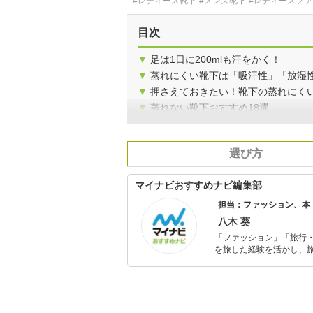
#レディース靴下
#メンズ靴下
#レディースフ
目次
▼
足は1日に200mlも汗をかく！
▼
蒸れにくい靴下は「吸汗性」「放湿
▼
押さえておきたい！靴下の蒸れにく
▼
蒸れない靴下おすすめ18選
選び方
マイナビおすすめナビ編集部
担当：ファッション、本
八木 葵
「ファッション」「旅行・
を旅した経験を活かし、
ョップでの販売経験もあ
を提案します。本や映画
ではそんな視点から選ん