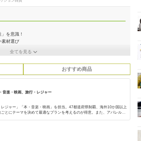
ァッション雑貨
性」を意識！
い素材選び
全てを見る
おすすめ商品
・音楽・映画、旅行・レジャー
レジャー」「本・音楽・映画」を担当。47都道府県制覇、海外10か国以上
旅ごとにテーマを決めて最適なプランを考えるのが得意。また、アパレルシ
り。誰でも手軽に楽しめるプチプラとトレンドを取り入れたコーディネート
から受けたインスピレーションを日常や仕事に活かすことを大切にし、記事
だおすすめ作品やアイテムを紹介します。