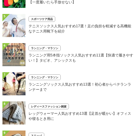
【一度履いたら手放せない】
5
スポーツケア用品
テニスソックス人気おすすめ17選！足の負担を軽減する高機能
なテニス用靴下を紹介
6
ランニング・マラソン
ランニング用5本指ソックス人気おすすめ11選【快適で履きやす
い！】タビオ、アシックスも
7
ランニング・マラソン
ランニングソックス人気おすすめ13選！初心者からベテランラ
ンナーまで
8
レディースファッション雑貨
レッグウォーマー人気おすすめ13選【足首が暖かい】オフィス
や寝るとき用に
9
スリッパ