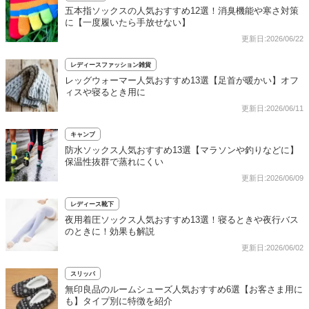
五本指ソックスの人気おすすめ12選！消臭機能や寒さ対策
に【一度履いたら手放せない】
更新日:2026/06/22
レディースファッション雑貨
レッグウォーマー人気おすすめ13選【足首が暖かい】オフ
ィスや寝るとき用に
更新日:2026/06/11
キャンプ
防水ソックス人気おすすめ13選【マラソンや釣りなどに】
保温性抜群で蒸れにくい
更新日:2026/06/09
レディース靴下
夜用着圧ソックス人気おすすめ13選！寝るときや夜行バス
のときに！効果も解説
更新日:2026/06/02
スリッパ
無印良品のルームシューズ人気おすすめ6選【お客さま用に
も】タイプ別に特徴を紹介