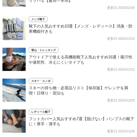
リッパも【夏用～冬用】
更新日:2025/02/26
メンズ靴下
靴下の人気おすすめ10選【メンズ・レディース】消臭・防
寒機能付きも
更新日:2024/12/10
登山・トレッキング
アウトドアで使える高機能靴下人気おすすめ16選！吸汗性
や速乾性、冷えにくいタイプも
更新日:2024/12/10
スキー・スノボ
スキーの持ち物・必需品リスト【保存版】ゲレンデを満
喫！日帰り・宿泊も
更新日:2024/12/03
レディース靴下
フットカバー人気おすすめ7選【脱げない】パンプスの靴下
に！厚手・薄手も
更新日:2024/11/29