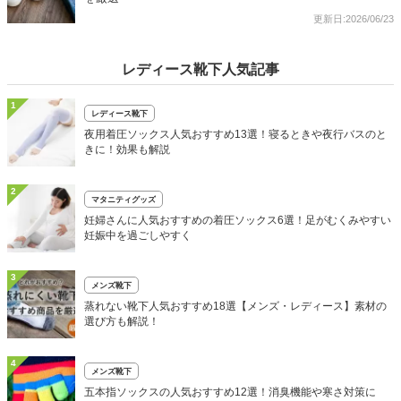
更新日:2026/06/23
レディース靴下人気記事
1
レディース靴下
夜用着圧ソックス人気おすすめ13選！寝るときや夜行バスのと
きに！効果も解説
2
マタニティグッズ
妊婦さんに人気おすすめの着圧ソックス6選！足がむくみやすい
妊娠中を過ごしやすく
3
メンズ靴下
蒸れない靴下人気おすすめ18選【メンズ・レディース】素材の
選び方も解説！
4
メンズ靴下
五本指ソックスの人気おすすめ12選！消臭機能や寒さ対策に