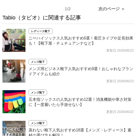
1/2
次のページ ＞
Tabio（タビオ）に関連する記事
レディース靴下
ニーハイソックス人気おすすめ6選！着圧タイプや足長効果
も！【靴下屋・チュチュアンナなど】
更新日:2026/06/23
メンズ靴下
メンズ用ビジネス靴下人気おすすめ9選！おしゃれなブラン
ドアイテムも紹介
更新日:2026/06/23
メンズ靴下
五本指ソックスの人気おすすめ12選！消臭機能や寒さ対策
に【一度履いたら手放せない】
更新日:2026/06/22
メンズ靴下
蒸れない靴下人気おすすめ18選【メンズ・レディース】素
材の選び方も解説！