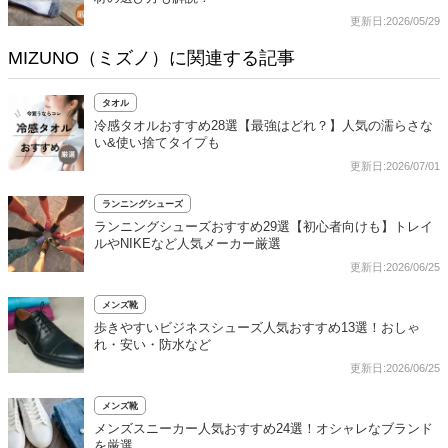
更新日:2026/05/29
MIZUNO（ミズノ）に関連する記事
タオル
冷感タオルおすすめ28選【最強はどれ？】人気の濡らさな
い&使い捨てタイプも
更新日:2026/07/01
ランニングシューズ
ランニングシューズおすすめ29選【初心者向けも】トレイ
ルやNIKEなど人気メーカー厳選
更新日:2026/06/25
メンズ靴
歩きやすいビジネスシューズ人気おすすめ13選！おしゃ
れ・安い・防水など
更新日:2026/06/25
メンズ靴
メンズスニーカー人気おすすめ24選！オシャレなブランド
を厳選