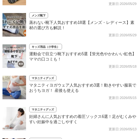
更新日:2026/05/29
メンズ靴下
蒸れない靴下人気おすすめ18選【メンズ・レディース】素
材の選び方も解説！
更新日:2026/05/29
キッズ用品（小学生）
運動会で目立つ靴下おすすめ5選【蛍光色やかわいい虹色】
ママの口コミも！
更新日:2026/05/18
マタニティグッズ
マタニティヨガウェア人気おすすめ3選！動きやすい服装で
おうちヨガ！ 産後も使える
更新日:2026/05/15
マタニティグッズ
妊婦さんに人気おすすめの着圧ソックス6選！足がむくみや
すい妊娠中を過ごしやすく
更新日:2026/05/13