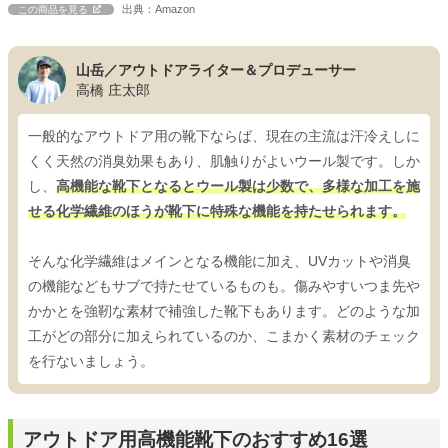
出典：Amazon
この商品を見る
山岳／アウトドアライター＆プロデューサー
高橋 庄太郎
一般的なアウトドア用の靴下ならば、現在の主流は汗冷えしに
くく天然の消臭効果もあり、肌触りがよいウール製です。しか
し、
高機能な靴下となるとウール製は少数で、多様な加工を施
せる化学繊維のほうが靴下に特殊な機能を持たせられます。
そんな化学繊維はメインとなる機能に加え、UVカットや消臭
の機能などもサブで持たせているものも。傷みやすいつま先や
かかとを強靭な素材で補強した靴下もあります。どのような加
工がどの部分に加えられているのか、こまかく素材のチェック
を行ないましょう。
アウトドア用高機能靴下のおすすめ16選