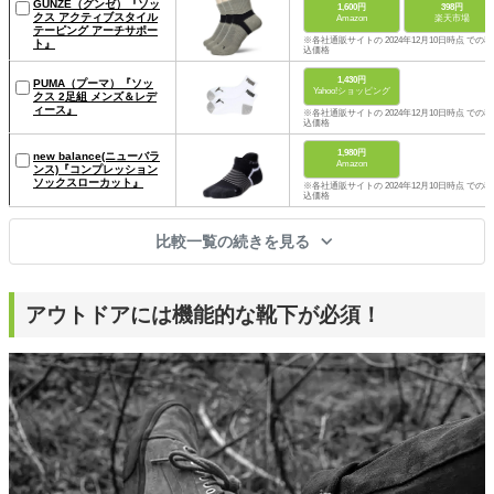
GUNZE（グンゼ）『ソッ
1,600円
398円
クス アクティブスタイル
Amazon
楽天市場
テーピング アーチサポー
※各社通販サイトの 2024年12月10日時点 での税
ト』
込価格
1,430円
PUMA（プーマ）『ソッ
Yahoo!ショッピング
クス 2足組 メンズ＆レデ
ィース』
※各社通販サイトの 2024年12月10日時点 での税
込価格
1,980円
new balance(ニューバラ
Amazon
ンス)『コンプレッション
ソックスローカット』
※各社通販サイトの 2024年12月10日時点 での税
込価格
比較一覧の続きを見る
アウトドアには機能的な靴下が必須！