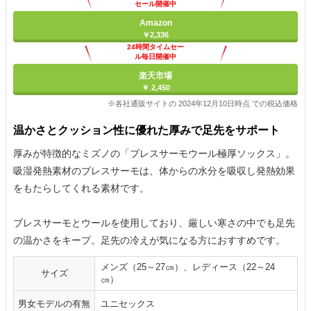
セール開催中
Amazon
￥2,336
24時間タイムセー
ル毎日開催中
楽天市場
￥ 2,450
※各社通販サイトの 2024年12月10日時点 での税込価格
温かさとクッション性に優れた厚みで足先をサポート
厚みが特徴的なミズノの「ブレスサーモウール極厚ソックス」。
吸湿発熱素材のブレスサーモは、体からの水分を吸収し発熱効果
をもたらしてくれる素材です。
ブレスサーモとウールを使用しており、厳しい寒さの中でも足先
の温かさをキープ。足先の冷えが気になる方におすすめです。
メンズ（25～27㎝）、レディース（22～24
サイズ
㎝）
男女モデルの有無
ユニセックス