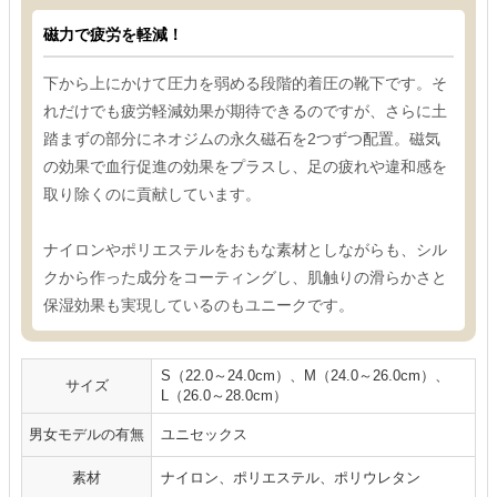
磁力で疲労を軽減！
下から上にかけて圧力を弱める段階的着圧の靴下です。そ
れだけでも疲労軽減効果が期待できるのですが、さらに土
踏まずの部分にネオジムの永久磁石を2つずつ配置。磁気
の効果で血行促進の効果をプラスし、足の疲れや違和感を
取り除くのに貢献しています。
ナイロンやポリエステルをおもな素材としながらも、シル
クから作った成分をコーティングし、肌触りの滑らかさと
保湿効果も実現しているのもユニークです。
S（22.0～24.0cm）、M（24.0～26.0cm）、
サイズ
L（26.0～28.0cm）
男女モデルの有無
ユニセックス
素材
ナイロン、ポリエステル、ポリウレタン