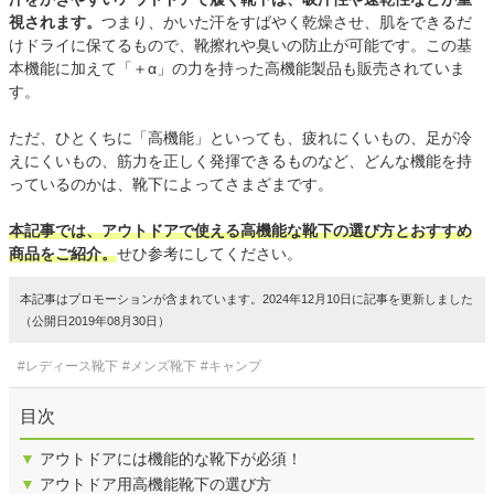
視されます。
つまり、かいた汗をすばやく乾燥させ、肌をできるだ
けドライに保てるもので、靴擦れや臭いの防止が可能です。この基
本機能に加えて「＋α」の力を持った高機能製品も販売されていま
す。
ただ、ひとくちに「高機能」といっても、疲れにくいもの、足が冷
えにくいもの、筋力を正しく発揮できるものなど、どんな機能を持
っているのかは、靴下によってさまざまです。
本記事では、アウトドアで使える高機能な靴下の選び方とおすすめ
商品をご紹介。
せひ参考にしてください。
本記事はプロモーションが含まれています。2024年12月10日に記事を更新しました
（公開日2019年08月30日）
#レディース靴下
#メンズ靴下
#キャンプ
目次
▼
アウトドアには機能的な靴下が必須！
▼
アウトドア用高機能靴下の選び方