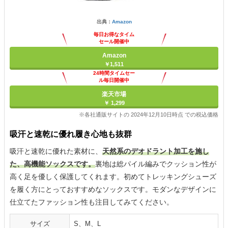
出典：
Amazon
毎日お得なタイム
セール開催中
Amazon
￥1,511
24時間タイムセー
ル毎日開催中
楽天市場
￥ 1,299
※各社通販サイトの 2024年12月10日時点 での税込価格
吸汗と速乾に優れ履き心地も抜群
吸汗と速乾に優れた素材に、
天然系のデオドラント加工を施し
た、高機能ソックスです。
裏地は総パイル編みでクッション性が
高く足を優しく保護してくれます。初めてトレッキングシューズ
を履く方にとっておすすめなソックスです。モダンなデザインに
仕立てたファッション性も注目してみてください。
サイズ
S、M、L