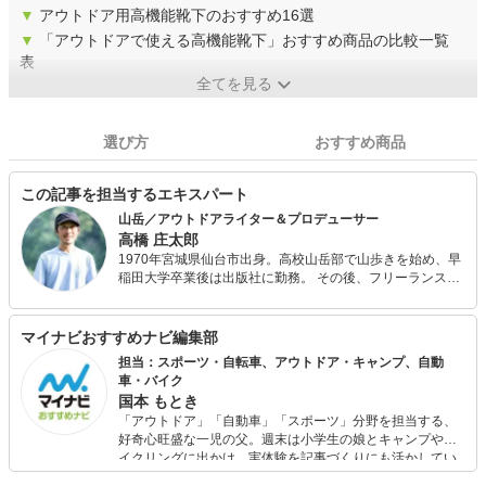
▼
アウトドア用高機能靴下のおすすめ16選
▼
「アウトドアで使える高機能靴下」おすすめ商品の比較一覧
表
全てを見る
選び方
おすすめ商品
この記事を担当するエキスパート
山岳／アウトドアライター＆プロデューサー
高橋 庄太郎
1970年宮城県仙台市出身。高校山岳部で山歩きを始め、早
稲田大学卒業後は出版社に勤務。 その後、フリーランスの
ライターに。著書に『山道具 選び方、使い方』（枻出版
社）、『テント泊登山の基本』（山と渓谷社）などがあ
り、近年はテレビ番組やイベントへの出演も増えている。
マイナビおすすめナビ編集部
また、アウトドアメーカー各社とのコラボレーションを行
担当：スポーツ・自転車、アウトドア・キャンプ、自動
なう自身のブランド「SCREES」を立ち上げ、製品開発に
車・バイク
も取り組んでいる。
国本 もとき
「アウトドア」「自動車」「スポーツ」分野を担当する、
好奇心旺盛な一児の父。週末は小学生の娘とキャンプやサ
イクリングに出かけ、実体験を記事づくりにも活かしてい
ます。読者の「知りたい」を分かりやすく届けることをモ