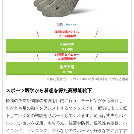
出典：
Amazon
毎日お得なタイム
セール開催中
Amazon
￥1,600
24時間タイムセー
ル毎日開催中
楽天市場
￥ 398
※各社通販サイトの 2024年12月10日時点 での税込価格
スポーツ医学から着想を得た高機能靴下
怪我の予防や関節の補強を目的に行う、テーピングから着目し、
かかとや足の動きをアシストするソックスです。疲労によって低
下していく足の機能をサポートしてくれます。足元は丈夫なパイ
ルクッションを採用。もちろん、抗菌や防臭、速乾性も抜群、ハ
イキング、ランニング、ジムなどのスポーツが好きな方におすす