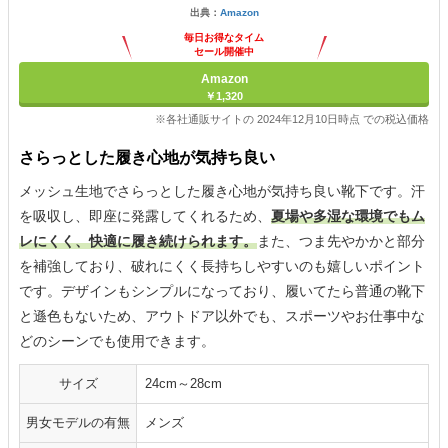
出典：
Amazon
毎日お得なタイム
セール開催中
Amazon
￥1,320
※各社通販サイトの 2024年12月10日時点 での税込価格
さらっとした履き心地が気持ち良い
メッシュ生地でさらっとした履き心地が気持ち良い靴下です。汗
を吸収し、即座に発露してくれるため、
夏場や多湿な環境でもム
レにくく、快適に履き続けられます。
また、つま先やかかと部分
を補強しており、破れにくく長持ちしやすいのも嬉しいポイント
です。デザインもシンプルになっており、履いてたら普通の靴下
と遜色もないため、アウトドア以外でも、スポーツやお仕事中な
どのシーンでも使用できます。
サイズ
24cm～28cm
男女モデルの有無
メンズ