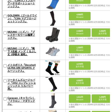
ン）『C3fit 5フィンガー
Amazon
アーチサポートショート
※各社通販サイトの 2024年12月10日時点 での税
ソックス』
込価格
4,950円
GOLDWIN（ゴールドウイ
Amazon
ン）『C3fit マグフロージ
ェットソックス』
※各社通販サイトの 2024年12月10日時点 での税
込価格
2,336円
2,450円
MIZUNO（ミズノ）『ブ
Amazon
楽天市場
レスサーモウール極厚ソ
ックス』
※各社通販サイトの 2024年12月10日時点 での税
込価格
1,320円
MIZUNO（ミズノ）『靴
Amazon
下 3足組 メンズ くるぶし
丈 1秒吸水 速乾』
※各社通販サイトの 2024年12月10日時点 での税
込価格
4,370円
メトロポリス『Dexshell
楽天市場
ULTRA DRI SPORTS ク
ルーソックス』
※各社通販サイトの 2024年12月10日時点 での税
込価格
ツータイムズユージャパ
4,950円
ン『2XU コンプレッショ
楽天市場
ンソックス リカバリー
※各社通販サイトの 2024年12月10日時点 での税
用』
込価格
1,511円
1,299円
Caravan（キャラバン）
Amazon
楽天市場
『ドラロン・マダラック
ス』
※各社通販サイトの 2024年12月10日時点 での税
込価格