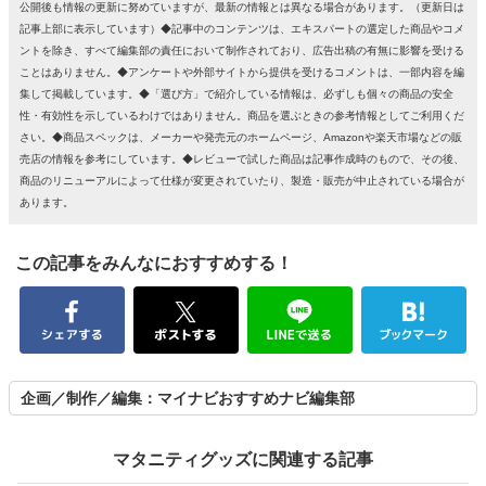
公開後も情報の更新に努めていますが、最新の情報とは異なる場合があります。（更新日は
記事上部に表示しています）◆記事中のコンテンツは、エキスパートの選定した商品やコメ
ントを除き、すべて編集部の責任において制作されており、広告出稿の有無に影響を受ける
ことはありません。◆アンケートや外部サイトから提供を受けるコメントは、一部内容を編
集して掲載しています。◆「選び方」で紹介している情報は、必ずしも個々の商品の安全
性・有効性を示しているわけではありません。商品を選ぶときの参考情報としてご利用くだ
さい。◆商品スペックは、メーカーや発売元のホームページ、Amazonや楽天市場などの販
売店の情報を参考にしています。◆レビューで試した商品は記事作成時のもので、その後、
商品のリニューアルによって仕様が変更されていたり、製造・販売が中止されている場合が
あります。
この記事をみんなにおすすめする！
企画／制作／編集：マイナビおすすめナビ編集部
マタニティグッズに関連する記事