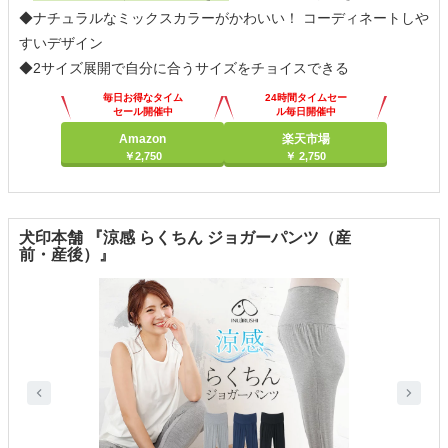
◆ナチュラルなミックスカラーがかわいい！ コーディネートしや
すいデザイン
◆2サイズ展開で自分に合うサイズをチョイスできる
毎日お得なタイム
24時間タイムセー
セール開催中
ル毎日開催中
Amazon
楽天市場
￥2,750
￥ 2,750
犬印本舗 『涼感 らくちん ジョガーパンツ（産
前・産後）』