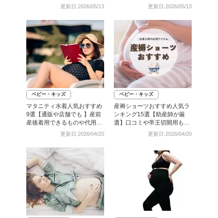
更新日:2026/05/13
更新日:2026/05/13
ベビー・キッズ
ベビー・キッズ
マタニティ水着人気おすすめ
産褥ショーツおすすめ人気ラ
9選【通販や店舗でも 】産前
ンキング15選【助産師が厳
産後着用できるものや代用品
選】口コミや帝王切開用も紹
まで
介！
更新日:2026/04/20
更新日:2026/04/20