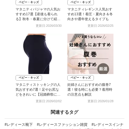
ベビー・キッズ
ベビー・キッズ
マタニティパジャマの人気お
マタニティレギンス人気おす
すすめ17選【産後も着られ
すめ13選！着圧・夏向き＆冬
る】秋冬・春夏に分けて紹
向きや通年使えるタイプも
介！
更新日:2026/03/30
更新日:2026/02/25
ベビー・キッズ
ベビー・キッズ
マタニティストッキングの人
妊婦さんにおすすめの腹巻7
気おすすめ7選！足やお尻な
選！寝る時にも必要？着用時
どをきれいに【冠婚葬祭に
の注意点も解説
も】
更新日:2026/02/02
更新日:2026/01/28
関連するタグ
#レディース靴下
#レディースファッション雑貨
#レディースインナ