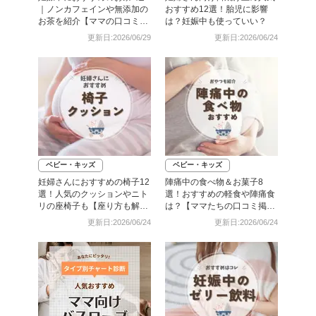
｜ノンカフェインや無添加の
おすすめ12選！胎児に影響
お茶を紹介【ママの口コミ
は？妊娠中も使っていい？
も】
更新日:2026/06/29
更新日:2026/06/24
ベビー・キッズ
ベビー・キッズ
妊婦さんにおすすめの椅子12
陣痛中の食べ物＆お菓子8
選！人気のクッションやニト
選！おすすめの軽食や陣痛食
リの座椅子も【座り方も解
は？【ママたちの口コミ掲
説】
載】
更新日:2026/06/24
更新日:2026/06/24