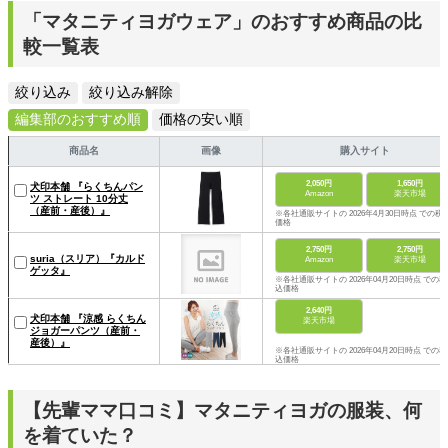
「マタニティヨガウェア」のおすすめ商品の比
較一覧表
絞り込み
絞り込み解除
編集部のおすすめ順
価格の安い順
商品名
画像
購入サイト
2,050円
1,650円
犬印本舗 『らくちんパン
Amazon
楽天市場
ツ ストレート 10分丈
（産前・産後）』
※各社通販サイトの 2026年4月30日時点 での税
価格
2,750円
2,750円
suria（スリア）『カルド
Amazon
楽天市場
ゲッタ』
※各社通販サイトの 2026年04月20日時点 での税
込価格
2,640円
犬印本舗 『涼感 らくちん
楽天市場
ジョガーパンツ（産前・
産後）』
※各社通販サイトの 2026年04月20日時点 での税
込価格
【先輩ママ口コミ】マタニティヨガの服装、何
を着ていた？