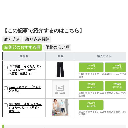
【この記事で紹介するのはこちら】
絞り込み
絞り込み解除
編集部のおすすめ順
価格の安い順
商品名
画像
購入サイト
2,050円
1,650円
犬印本舗 『らくちんパン
Amazon
楽天市場
ツ ストレート 10分丈
（産前・産後）』
※各社通販サイトの 2026年4月30日時点 での税
価格
2,750円
2,750円
suria（スリア）『カルド
Amazon
楽天市場
ゲッタ』
※各社通販サイトの 2026年04月20日時点 での税
込価格
2,640円
犬印本舗 『涼感 らくちん
楽天市場
ジョガーパンツ（産前・
産後）』
※各社通販サイトの 2026年04月20日時点 での税
込価格