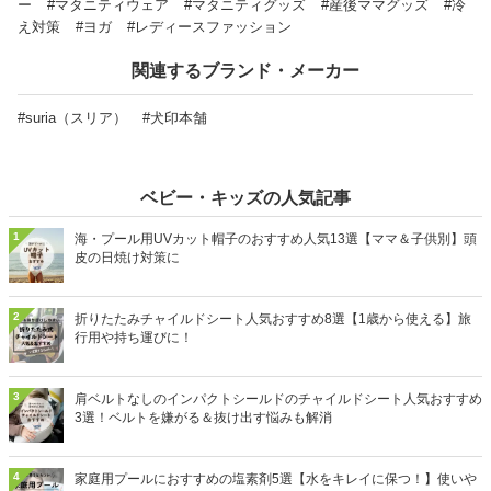
ー
#マタニティウェア
#マタニティグッズ
#産後ママグッズ
#冷
え対策
#ヨガ
#レディースファッション
関連するブランド・メーカー
#suria（スリア）
#犬印本舗
ベビー・キッズの人気記事
1
海・プール用UVカット帽子のおすすめ人気13選【ママ＆子供別】頭
皮の日焼け対策に
2
折りたたみチャイルドシート人気おすすめ8選【1歳から使える】旅
行用や持ち運びに！
3
肩ベルトなしのインパクトシールドのチャイルドシート人気おすすめ
3選！ベルトを嫌がる＆抜け出す悩みも解消
4
家庭用プールにおすすめの塩素剤5選【水をキレイに保つ！】使いや