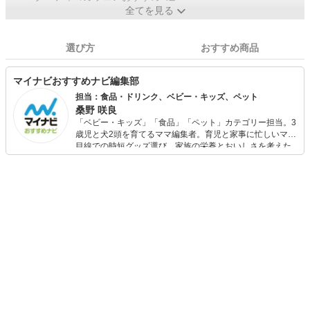
全てを見る
選び方
おすすめ商品
マイナビおすすめナビ編集部
担当：食品・ドリンク、ベビー・キッズ、ペット
桑野 咲良
「ベビー・キッズ」「食品」「ペット」カテゴリー担当。3
歳児と犬2頭を育てるママ編集者。育児と家事に忙しいママ
目線での時短グッズ選び、家族の栄養とおいしさを考えた
食品選び、束の間のリラックスタイムを楽しむためのスイ
ーツ選びに自信あり。鋭い目線で商品を見極め、少しでも
日々の生活が豊かになるものを紹介します。