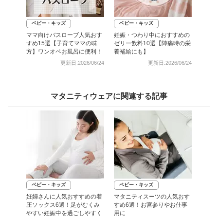
ベビー・キッズ
ベビー・キッズ
ママ向けバスローブ人気おす
妊娠・つわり中におすすめの
すめ15選【子育てママの味
ゼリー飲料10選【陣痛時の栄
方】ワンオペお風呂に便利！
養補給にも】
更新日:2026/06/24
更新日:2026/06/24
マタニティウェアに関連する記事
ベビー・キッズ
ベビー・キッズ
妊婦さんに人気おすすめの着
マタニティスーツの人気おす
圧ソックス6選！足がむくみ
すめ6選！お宮参りやお仕事
やすい妊娠中を過ごしやすく
用に