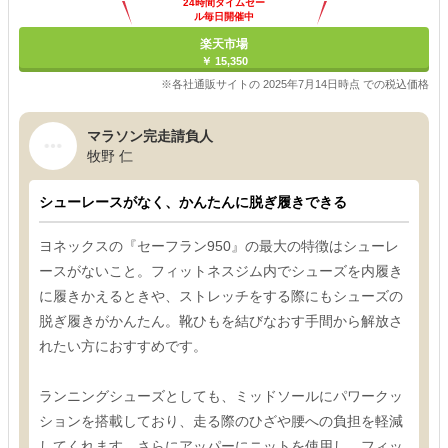
24時間タイムセー
ル毎日開催中
楽天市場
￥ 15,350
※各社通販サイトの 2025年7月14日時点 での税込価格
マラソン完走請負人
牧野 仁
シューレースがなく、かんたんに脱ぎ履きできる
ヨネックスの『セーフラン950』の最大の特徴はシューレ
ースがないこと。フィットネスジム内でシューズを内履き
に履きかえるときや、ストレッチをする際にもシューズの
脱ぎ履きがかんたん。靴ひもを結びなおす手間から解放さ
れたい方におすすめです。
ランニングシューズとしても、ミッドソールにパワークッ
ションを搭載しており、走る際のひざや腰への負担を軽減
してくれます。さらにアッパーにニットを使用し、フィッ