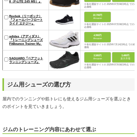
8（F-LITE 245 MS）』
※各社通販サイトの 2025年07月08日時点 での税
込価格
22,700円
Reebok（リーボック）
Amazon
『フォーエバーフロート
ライド エナジー』
※各社通販サイトの 2025年07月08日時点 での税
込価格
4,990円
adidas（アディダス）
Amazon
『トレーニングシューズ
FitBounce Trainer M』
※各社通販サイトの 2025年7月14日時点 での税
価格
3,580円
3,480円
SAGUARO『ベアフット
Amazon
楽天市場
ランニングシューズ』
※各社通販サイトの 2025年07月08日時点 での税
込価格
ジム用シューズの選び方
屋内でのランニングや筋トレにも使えるジム用シューズを選ぶとき
のポイントを見ていきましょう。
ジムのトレーニング内容にあわせて選ぶ