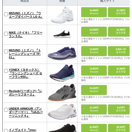
商品名
画像
購入サイト
15,400円
10,780円
MIZUNO（ミズノ）『ウ
Amazon
楽天市場
エーブダイバース LG 4』
※各社通販サイトの 2025年07月08日時点 での税
込価格
23,090円
32,789円
NIKE（ナイキ）『フリー
Amazon
楽天市場
ラン 5.0』
※各社通販サイトの 2025年07月08日時点 での税
込価格
13,200円
8,060〜円
MIZUNO（ミズノ）『ト
Amazon
楽天市場
レーニングシューズ TF-
01』
※各社通販サイトの 2025年7月14日時点 での税
価格
14,850円
15,350円
YONEX（ヨネックス）
Amazon
楽天市場
『ランニングシューズ セ
ーフラン950』
※各社通販サイトの 2025年7月14日時点 での税
価格
26,162円
Reebok(リーボック)『レ
Amazon
ガシーリフター２』
※各社通販サイトの 2025年7月14日時点 での税
価格
12,100円
8,470円
UNDER ARMOUR（アン
Amazon
楽天市場
ダーアーマー）『UAホバ
ーソニック４』
※各社通販サイトの 2025年07月08日時点 での税
込価格
22,956円
36,183円
イノヴェイト『inov-
Amazon
楽天市場