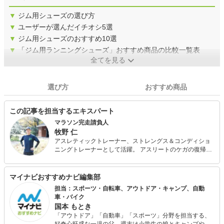
▼
ジム用シューズの選び方
▼
ユーザーが選んだイチオシ5選
▼
ジム用シューズのおすすめ10選
▼
「ジム用ランニングシューズ」おすすめ商品の比較一覧表
全てを見る
選び方
おすすめ商品
この記事を担当するエキスパート
マラソン完走請負人
牧野 仁
アスレティックトレーナー、ストレングス＆コンディショ
ニングトレーナーとして活躍。 アスリートのケガの復帰か
ら、競技力向上まで、様々な知識と経験を駆使して、市民
ランナーの指導を専門に行うJapanマラソンクラブを設
立。 NHKBS「ラン×スマ」などで指導。著書「楽して走ろ
マイナビおすすめナビ編集部
うフルマラソン」など多数執筆。（有）スポーツネットワ
担当：スポーツ・自転車、アウトドア・キャンプ、自動
ークサービス代表
車・バイク
国本 もとき
「アウトドア」「自動車」「スポーツ」分野を担当する、