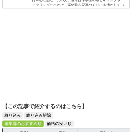
好奇心旺盛な一児の父。週末は小学生の娘とキャンプやサ
イクリングに出かけ、実体験を記事づくりにも活かしてい
ます。読者の「知りたい」を分かりやすく届けることをモ
ットーに、信頼できるコンテンツ制作に努めています。
【この記事で紹介するのはこちら】
絞り込み
絞り込み解除
編集部のおすすめ順
価格の安い順