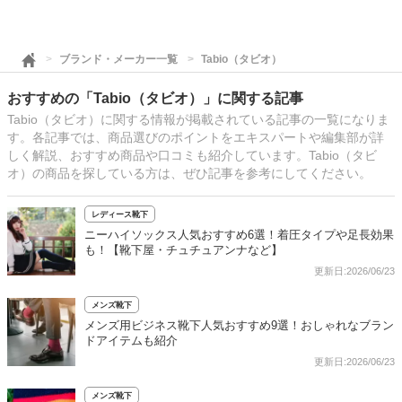
ブランド・メーカー一覧
Tabio（タビオ）
おすすめの「Tabio（タビオ）」に関する記事
Tabio（タビオ）に関する情報が掲載されている記事の一覧になりま
す。各記事では、商品選びのポイントをエキスパートや編集部が詳
しく解説、おすすめ商品や口コミも紹介しています。Tabio（タビ
オ）の商品を探している方は、ぜひ記事を参考にしてください。
レディース靴下
ニーハイソックス人気おすすめ6選！着圧タイプや足長効果
も！【靴下屋・チュチュアンナなど】
更新日:2026/06/23
メンズ靴下
メンズ用ビジネス靴下人気おすすめ9選！おしゃれなブラン
ドアイテムも紹介
更新日:2026/06/23
メンズ靴下