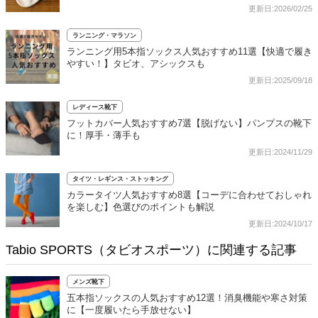
更新日:2026/02/25
ランニング・マラソン
ランニング用5本指ソックス人気おすすめ11選【快適で履き
やすい！】タビオ、アシックスも
更新日:2025/09/18
レディース靴下
フットカバー人気おすすめ7選【脱げない】パンプスの靴下
に！厚手・薄手も
更新日:2024/11/29
タイツ・レギンス・ストッキング
カラータイツ人気おすすめ8選【コーデに合わせておしゃれ
を楽しむ】色選びのポイントも解説
更新日:2024/10/17
Tabio SPORTS（タビオスポーツ）に関連する記事
メンズ靴下
五本指ソックスの人気おすすめ12選！消臭機能や寒さ対策
に【一度履いたら手放せない】