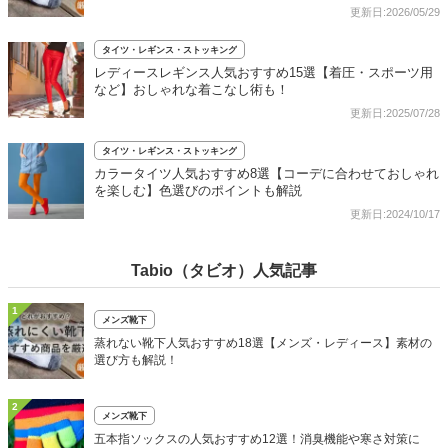
更新日:2026/05/29
タイツ・レギンス・ストッキング
レディースレギンス人気おすすめ15選【着圧・スポーツ用
など】おしゃれな着こなし術も！
更新日:2025/07/28
タイツ・レギンス・ストッキング
カラータイツ人気おすすめ8選【コーデに合わせておしゃれ
を楽しむ】色選びのポイントも解説
更新日:2024/10/17
Tabio（タビオ）人気記事
1
メンズ靴下
蒸れない靴下人気おすすめ18選【メンズ・レディース】素材の
選び方も解説！
2
メンズ靴下
五本指ソックスの人気おすすめ12選！消臭機能や寒さ対策に