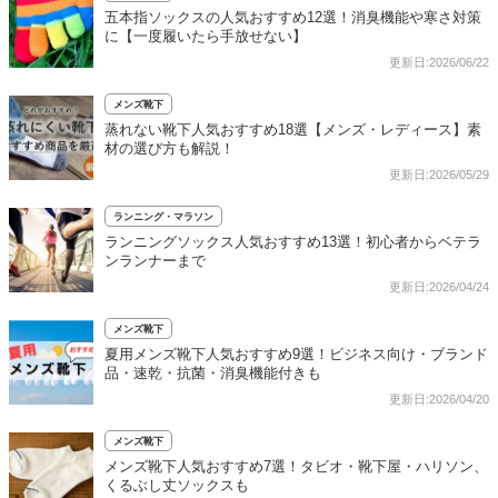
五本指ソックスの人気おすすめ12選！消臭機能や寒さ対策
に【一度履いたら手放せない】
更新日:2026/06/22
メンズ靴下
蒸れない靴下人気おすすめ18選【メンズ・レディース】素
材の選び方も解説！
更新日:2026/05/29
ランニング・マラソン
ランニングソックス人気おすすめ13選！初心者からベテラ
ンランナーまで
更新日:2026/04/24
メンズ靴下
夏用メンズ靴下人気おすすめ9選！ビジネス向け・ブランド
品・速乾・抗菌・消臭機能付きも
更新日:2026/04/20
メンズ靴下
メンズ靴下人気おすすめ7選！タビオ・靴下屋・ハリソン、
くるぶし丈ソックスも