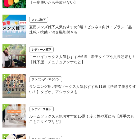
【一度履いたら手放せない】
3
メンズ靴下
夏用メンズ靴下人気おすすめ9選！ビジネス向け・ブランド品・
速乾・抗菌・消臭機能付きも
4
レディース靴下
ニーハイソックス人気おすすめ6選！着圧タイプや足長効果も！
【靴下屋・チュチュアンナなど】
5
ランニング・マラソン
ランニング用5本指ソックス人気おすすめ11選【快適で履きやす
い！】タビオ、アシックスも
6
レディース靴下
ルームソックス人気おすすめ15選！冷え性や夏にも【厚手のも
こもこタイプなど】
7
ランニング・マラソン