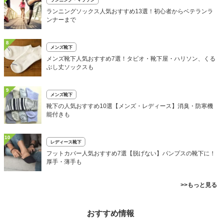
ランニングソックス人気おすすめ13選！初心者からベテランラ
ンナーまで
8
メンズ靴下
メンズ靴下人気おすすめ7選！タビオ・靴下屋・ハリソン、くる
ぶし丈ソックスも
9
メンズ靴下
靴下の人気おすすめ10選【メンズ・レディース】消臭・防寒機
能付きも
10
レディース靴下
フットカバー人気おすすめ7選【脱げない】パンプスの靴下に！
厚手・薄手も
>>もっと見る
おすすめ情報