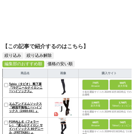
【この記事で紹介するのはこちら】
絞り込み
絞り込み解除
編集部のおすすめ順
価格の安い順
商品名
画像
購入サイト
770円
550円
Tabio（タビオ） 靴下屋
Amazon
楽天市場
『70デニールナイロンニ
ーハイソックス』
※各社通販サイトの 2024年10月19日時点 での税
込価格
2,998円
3,798円
エムアンドエムソックス
楽天市場
Yahoo!ショッピング
『綿混平無地ニーハイソ
ックス（2460-04）』
※各社通販サイトの 2024年10月16日時点 での税
込価格
FORALL-E（フォラー
680円
740円
レ）『柔らかナイロン サ
Amazon
Yahoo!ショッピング
イハイソックス 80デニー
※各社通販サイトの 2026年6月16日時点 での税
ル（FRTTK80）』