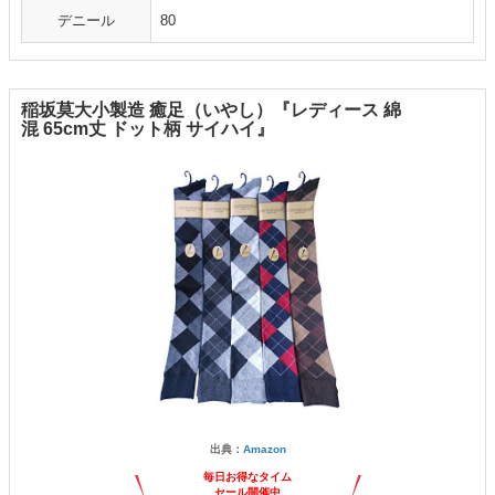
デニール
80
稲坂莫大小製造 癒足（いやし）『レディース 綿
混 65cm丈 ドット柄 サイハイ』
出典：
Amazon
毎日お得なタイム
セール開催中