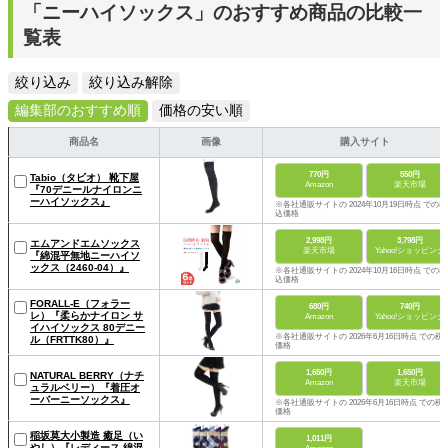
「ニーハイソックス」のおすすめ商品の比較一
覧表
絞り込み
絞り込み解除
編集部のおすすめ順
価格の安い順
商品名
画像
購入サイト
770円
550円
Tabio（タビオ） 靴下屋
Amazon
楽天市場
『70デニールナイロンニ
ーハイソックス』
※各社通販サイトの 2024年10月19日時点 での税
込価格
2,998円
3,798円
エムアンドエムソックス
楽天市場
Yahoo!ショッピング
『綿混平無地ニーハイソ
ックス（2460-04）』
※各社通販サイトの 2024年10月16日時点 での税
込価格
FORALL-E（フォラー
680円
740円
レ）『柔らかナイロン サ
Amazon
Yahoo!ショッピング
イハイソックス 80デニー
※各社通販サイトの 2026年6月16日時点 での税
ル（FRTTK80）』
価格
1,650円
1,650円
NATURAL BERRY（ナチ
Amazon
楽天市場
ュラルベリー）『着圧オ
ーバーニーソックス』
※各社通販サイトの 2026年6月16日時点 での税
価格
稲坂莫大小製造 癒足（い
1,011円
やし）『レディース 綿混