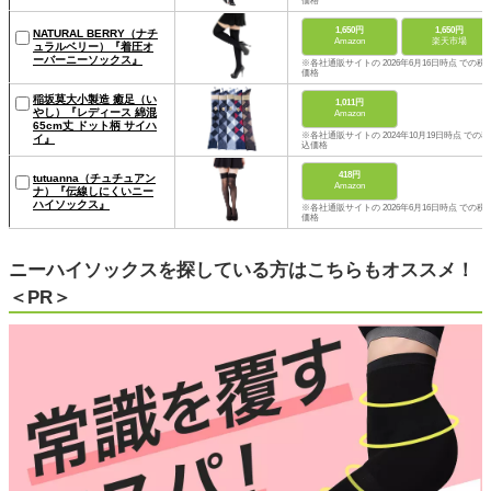
価格
1,650円
1,650円
NATURAL BERRY（ナチ
Amazon
楽天市場
ュラルベリー）『着圧オ
ーバーニーソックス』
※各社通販サイトの 2026年6月16日時点 での税
価格
稲坂莫大小製造 癒足（い
1,011円
やし）『レディース 綿混
Amazon
65cm丈 ドット柄 サイハ
※各社通販サイトの 2024年10月19日時点 での税
イ』
込価格
418円
tutuanna（チュチュアン
Amazon
ナ）『伝線しにくいニー
ハイソックス』
※各社通販サイトの 2026年6月16日時点 での税
価格
ニーハイソックスを探している方はこちらもオススメ！
＜PR＞