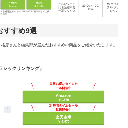
1,980円
550円
どんなシーン
綿,ポリエス
23.0cm～29.
Amazon
楽天市場
にも活躍する
テル,ポリウ
0cm
一群ソックス
レタン
※各社通販サイトの 2025年07月08日時点 での税
込価格
おすすめ9選
 格彦さんと編集部が選んだおすすめの商品をご紹介いたします。
クラシックリンキング』
毎日お得なタイムセ
ール開催中
Amazon
￥1,870
24時間タイムセール
毎日開催中
楽天市場
￥ 1,870