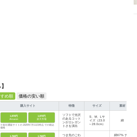
ら】
すすめ順
価格の安い順
購入サイト
特徴
サイズ
素材
ソフトで光沢
1,870円
1,870円
S、M、Lサ
のあるコット
Amazon
楽天市場
イズ（23.0
綿
ンがエレガン
～28.0cm）
※各社通販サイトの 2025年7月11日時点 での税込
トさを演出
価格
つま先のごわ
綿67% ナイ
1,760円
1,760円