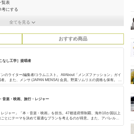
一覧表
参考にする
全てを見る
おすすめ商品
こなし工学］提唱者
のライター/編集者/コラムニスト。 AllAbout「メンズファッション」ガイ
 また、メンサ (JAPAN MENSA) 会員。野菜ソムリエの資格も保有。 出
どのメディアに関わり、客観的、横断的、俯瞰的なファッション分析を得意と
した［着こなし工学］を構築中。 また、ライター向けのコミュニティを
ナビ」の記事においては、商品選び
・音楽・映画、旅行・レジャー
者として携わる。
レジャー」「本・音楽・映画」を担当。47都道府県制覇、海外10か国以上
旅ごとにテーマを決めて最適なプランを考えるのが得意。また、アパレルシ
り。誰でも手軽に楽しめるプチプラとトレンドを取り入れたコーディネート
から受けたインスピレーションを日常や仕事に活かすことを大切にし、記事
だおすすめ作品やアイテムを紹介します。