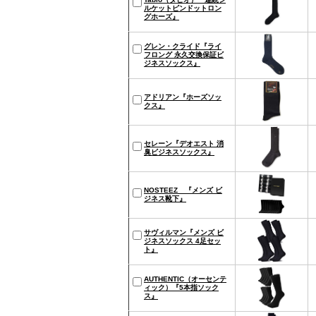
ルケットピンドットロン
グホーズ』
グレン・クライド『ライ
フロング 永久交換保証ビ
ジネスソックス』
アドリアン『ホーズソッ
クス』
セレーン『デオエスト 消
臭ビジネスソックス』
NOSTEEZ 『メンズ ビ
ジネス靴下』
サヴィルマン『メンズ ビ
ジネスソックス 4足セッ
ト』
AUTHENTIC（オーセンテ
ィック）『5本指ソック
ス』