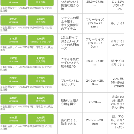
つきがない！
25.0〜27.0c
ロン31% ポ
Amazon
楽天市場
快適な履き心
m
リウレタン
※各社通販サイトの 2025年07月08日時点 での税
地
2%
込価格
ソックスの概
2,970円
2,970円
フリーサイズ
念を覆す、
Amazon
楽天市場
（25.0～27.
綿、ナイロン
永久交換保証
5cm）
※各社通販サイトの 2025年07月08日時点 での税
のアイテム
込価格
1足は持って
2,750円
2,970円
フリーサイズ
おきたいイタ
ポリアミド、
Amazon
Yahoo!ショッピング
（25.0～27.
リアの名門ホ
エラステン
5cm）
※各社通販サイトの 2025年7月11日時点 での税込
ーズ
価格
1,573円
1,573円
ニオイを気に
25.0～27.0c
綿,ナイロン,
Amazon
楽天市場
せずいつでも
m
ポリウレタン
靴を脱げる
※各社通販サイトの 2025年07月08日時点 での税
込価格
2,280円
2,280円
70% 綿, 3
プレゼントに
24.0cm～28.
Amazon
楽天市場
0% 植物繊維
もピッタリ
0cm
(竹繊維)
※各社通販サイトの 2025年07月08日時点 での税
込価格
表糸: 100%
1,298円
1,662円
肌触りと履き
綿; 裏糸: 9
Amazon
楽天市場
25-28cm
心地を両立
2% ポリエス
※各社通販サイトの 2025年7月11日時点 での税込
テル, 8% ポ
価格
リウレタン
綿、アクリ
5,880円
3,980円
蒸れにくく、
25.0cm～29.
ル、ポリエス
Amazon
楽天市場
防臭できる
0cm
テル、ポリウ
※各社通販サイトの 2025年07月08日時点 での税
レタン
込価格