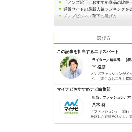
▼
「メンズ靴下」おすすめ商品の比較
▼
通販サイトの最新人気ランキングを
▼
メンズビジネス靴下の選び方
選び方
この記事を担当するエキスパート
ライター／編集者、［着
平 格彦
メンズファッションがメイン
ド。［着こなし工学］提唱者。
版社から独立後、70ほ
する。そんな視点を活か
マイナビおすすめナビ編集部
「DMMオンラインサロン」で運営中。 最近の「マイナビおすすめ
担当：ファッション、本
のアドバイスなど、監修
八木 葵
「ファッション」「旅行・
を旅した経験を活かし、
ョップでの販売経験もあ
を提案します。本や映画
ではそんな視点から選ん