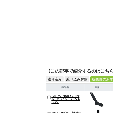
【この記事で紹介するのはこち
絞り込み
絞り込み解除
編集部のお
商品名
画像
ハリソン『綿100％ リブ
ホーズ クラシックリンキ
ング』
Tabio（タビオ）『連続シ