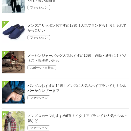
ゃれ・軽い製品も
ファッション
7
メンズスリッポンおすすめ17選【人気ブランドも】おしゃれで
かっこいい
ファッション
8
メッセンジャーバッグ人気おすすめ16選！通勤・通学に！ビジ
ネス・普段使い用も
スポーツ・自転車
9
バングルおすすめ14選！メンズに人気のハイブランドも！シル
バーからレザーまで
ファッション
10
メンズスカーフおすすめ6選！イタリアブランドや人気のシルク
製など
ファッション