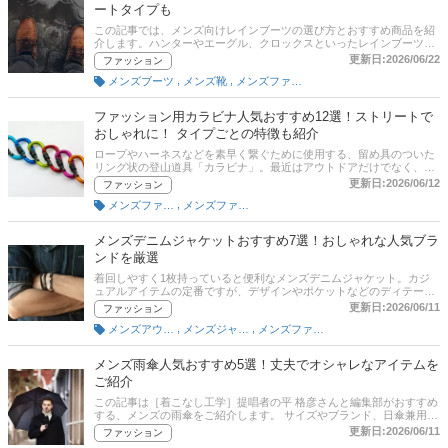
ートタイプも
この記事では、メンズ向けレインブーツの選び方とおすすめ商品を紹
介します。ハンターやエーグル、クロックスといったレインブーツの
定番ブランドや、ビジネスシーンで使えるリーガルやムーンスターな
更新日:2026/06/22
ファッション
どの商品が人気を集めています。防水加工を施したモデルや軽量タイ
,
,
メンズブーツ
メンズ靴
メンズファッション
プも！後半には、比較一覧表や通販サイトの最新人気ランキングもあ
るので、売れ筋や口コミとあわせてチェックしてみてください。
ファッション用カラビナ人気おすすめ12選！ストリートで
おしゃれに！ タイプごとの特徴も紹介
ロープやハーネスなどを素早く繋ぐために使用する、留め具のついた
リング状の登山道具「カラビナ」。最近はアウトドアだけでなく、フ
ァッションアイテムとしても活躍する、おしゃれなカラビナが豊富に
更新日:2026/06/12
ファッション
登場しています。さまざまな種類のカラビナがあるので、どれを選ん
,
メンズファッション雑貨・小物
メンズファッション
だらよいか迷ってしまう人も多いのではないでしょうか。この記事で
は、ファッション用カラビナの種類ごとの特徴、そしてストリートで
映えるおすすめ商品をご紹介。鍵などの身近なものを手軽におしゃれ
メンズデニムジャケットおすすめ7選！おしゃれな人気ブラ
に取り付けられるので、ぜひ普段使いのコーデにも参考にしてくださ
ンドを厳選
い。記事後半には、比較一覧表、通販サイトの売れ筋人気ランキング
もあるので、口コミや評判もチェックしてみましょう。
着回しやすく1枚持っていると便利なメンズデニムジャケット。カジ
ュアルアイテムの定番ですが、デザインやポケットなどのディテー
ル、加工の度合いによってイメージが大きく異なります。ステキに着
更新日:2026/06/11
ファッション
こなすために、どのようなジャケットを選びどのように合わせるか悩
,
,
メンズアウター
メンズジャケット・アウター
メンズファッション
むところ。この記事では［着こなし工学］提唱者の平 格彦さんへの取
材をもとに、メンズデニムジャケットの選び方とおすすめ商品を紹介
します。リーバイスやリー、ラングラーといった人気ブランドの商品
メンズ雨傘人気おすすめ5選！丈夫でオシャレなアイテムを
をチェックしてみてくださいね。後半には、比較一覧表や通販サイト
ご紹介
の最新人気ランキングもあるので、売れ筋や口コミとあわせてチェッ
クしてみてください。
この記事は［着こなし工学］提唱者の平 格彦さんと編集部がおすすめ
する、メンズの雨傘をご紹介します。 サイズやブランド、日傘兼用な
どの選び方のポイントも解説！通販サイトの人気ランキングや、口コ
更新日:2026/06/11
ファッション
ミ＆評判も参考にして、使い勝手の良い傘を選びましょう！