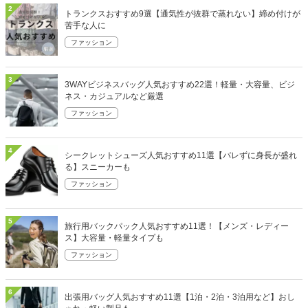
2
トランクスおすすめ9選【通気性が抜群で蒸れない】締め付けが
苦手な人に
ファッション
3
3WAYビジネスバッグ人気おすすめ22選！軽量・大容量、ビジ
ネス・カジュアルなど厳選
ファッション
4
シークレットシューズ人気おすすめ11選【バレずに身長が盛れ
る】スニーカーも
ファッション
5
旅行用バックパック人気おすすめ11選！【メンズ・レディー
ス】大容量・軽量タイプも
ファッション
6
出張用バッグ人気おすすめ11選【1泊・2泊・3泊用など】おし