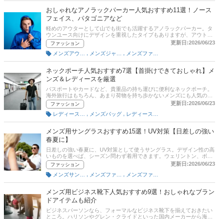
イトの最新人気ランキングもあるので、売れ筋や口コミとあわせてチ
おしゃれなアノラックパーカー人気おすすめ11選！ノース
ェックしてみてください。
フェイス、パタゴニアなど
軽めのアウターとして山でも街でも活躍するアノラックパーカー。タ
ウンユース向けにデザインを重視したタイプもありますが、アウトド
アブランドのしっかりした作りのアノラックなら流行にとらわれずに
更新日:2026/06/23
ファッション
長く着られ、機能性も優れています。本記事ではアノラックパーカー
,
,
メンズアウター
メンズジャケット・アウター
メンズファッション
の選び方とおすすめ商品を紹介します。後半には、比較一覧表や通販
サイトの最新人気ランキングもあるので、売れ筋や口コミとあわせて
チェックしてみてください。
ネックポーチ人気おすすめ7選【首掛けできておしゃれ】メ
ンズ＆レディースを厳選
パスポートやカードなど、貴重品の持ち運びに便利なネックポーチ。
海外旅行はもちろん、あまり荷物を持ち歩かないメンズにも人気のア
イテムです。この記事では、ネックポーチの選び方とおすすめの商品
更新日:2026/06/23
ファッション
をご紹介します。おしゃれなハイブランドも厳選しました。お気に入
,
,
レディースバッグ
メンズバッグ
レディースファッション
りのネックポーチがあれば、アウトドアや旅行がもっと楽しくなるは
ず！ ぜひ、通販サイトの人気ランキングや口コミも参考にしてくださ
いね。
メンズ用サングラスおすすめ15選！UV対策【日差しの強い
春夏に】
日差しの強い春夏に、UV対策として使うサングラス。デザイン性の高
いものを選べば、シーズン問わず着用できます。ウェリントン、ボス
トン、サーモントといったフレームの形、レンズカラーなどについて
更新日:2026/06/23
ファッション
知っておくと、自分に似合うサングラスを見つけやすくなりますよ。
,
,
メンズサングラス
メンズファッション雑貨・小物
メンズファッション
この記事では、ファッションライターの平 格彦さんへの取材をもと
に、メンズサングラスの選び方、ユーザー、エキスパート、編集部の
おすすめ商品をご紹介！定番の「レイバン」をはじめ、国内外ブラン
メンズ用ビジネス靴下人気おすすめ9選！おしゃれなブラン
ドのおすすめをピックアップしています。比較一覧表、通販サイトに
ドアイテムも紹介
おける最新人気ランキングのリンクもあるので、売れ筋や口コミも確
認してみてください。
ビジネスパーソンなら、フォーマルなビジネス靴下を揃えておきたい
ところ。ハリソンやグレン・クライドといった国内メーカーから海外