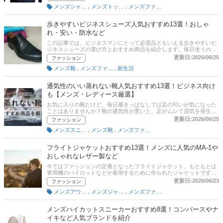
するアイテムです。定番の人気ブランドや、通販サイトのランキング
,
,
メンズシャツ・ワイシャツ
メンズトップス
メンズファッション
を参考に売れ筋アイテムをチェックしてみましょう！
歩きやすいビジネスシューズ人気おすすめ13選！おしゃ
れ・安い・防水など
この記事では、ビジネスマンにとって必需品ともいえる歩きやすいビ
ジネスシューズの選び方とおすすめ商品を紹介します。毎日使うので
歩きやすさや、コスパのよさ、おしゃれなデザイン、防水性があるこ
更新日:2026/06/25
ファッション
となどがポイントになってくるでしょう。快適性が高いと人気の高い
,
,
メンズ靴
メンズファッション
新生活
アシックスのテクシーリュクスや、疲れにくさにこだわったミズノの
シューズ、リーガルなど高級なシューズなどをピックアップ。後半に
は、比較一覧表や通販サイトの最新人気ランキングもあるので、売れ
通気性のいい蒸れない靴人気おすすめ13選！ビジネス向け
筋や口コミとあわせてチェックしてみてください。
も【メンズ・レディース厳選】
お気に入りの靴だけど、毎日履きっぱなしでは足の匂いが気になった
ことはありませんか？靴の通気性が悪いと、足がムレて湿気を発生さ
せ、カビや雑菌の発生を招きかねません。さらに、足の臭いが気にな
更新日:2026/06/25
ファッション
ったり、靴ずれなどの原因にもなりかねません。しかし、通気性の良
,
,
メンズスニーカー
メンズ靴
メンズファッション
い靴を履くことで、こういったトラブルを防ぐことができるのです！
そこで本記事では、スニーカーからビジネスシューズまで、さまざま
なシーンで活躍する通気性抜群の靴をご紹介します。デザイン性と機
フライトジャケットおすすめ13選！メンズに人気のMA-1や
能性を両立した、足元から快適さを実現するアイテムばかりをピック
おしゃれなレザー製など
アップしましたので、ぜひ参考にしてみてください。
今ではファッションの定番となったフライトジャケット。もともとは
軍用機のパイロットなどが着用するために作られたジャケットです。
時代の変遷に合わせて、さまざまな種類が展開されるようになりまし
更新日:2026/06/23
ファッション
た。本記事では、フライトジャケットや選び方のポイントとおすすめ
,
,
メンズアウター
メンズジャケット・アウター
メンズファッション
商品をご紹介。通販サイトの最新人気ランキングも掲載しているの
で、売れ筋や口コミもチェックしてみてくださいね。
メンズハイカットスニーカーおすすめ8選！コンバースやナ
イキなど人気ブランドを紹介