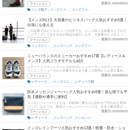
メーカーまで、さまざまな商品があります。どの靴下を履いても同じ
更新日:2026/06/23
ファッション
と思いがちですが、実は、メーカーやブランド、種類や素材によっ
,
,
メンズ靴下
メンズファッション雑貨・小物
メンズファッション
て、履き心地は大きく変わるんです。本記事では、メンズビジネス靴
下のおすすめ商品と選び方をご紹介。フォーマルで履き心地のいい商
品を紹介しているので、ぜひ参考にしてください。
【メンズ向け】大容量のビジネスバッグ人気おすすめ5選！
出張にも使える
この記事ではビジネスバッグの中でも、メンズ向け大容量タイプをピ
ックアップしておすすめの商品を紹介します。大容量のビジネスバッ
グは、出張用に使ったり、PCなどもまとめて収納できるのがポイン
更新日:2026/06/23
ファッション
ト。後半には、Amazonなど通販サイトの最新人気ランキングのリン
,
,
メンズビジネスバッグ
メンズバッグ
メンズファッション
クもあるので、売れ筋や口コミを確認してみよう。
ニューバランスのスニーカーおすすめ17選【レディース＆
メンズ】人気コラボモデルも紹介
レディースファッションに欠かせないニューバランスのスニーカー。
ランニングシューズから定番モデルまで多くの世代から人気を集めて
います。今回はファッションライターの平 格彦さんと編集部がニュー
更新日:2026/06/23
ファッション
バランスのスニーカーの選び方とおすすめの商品をご紹介します。記
,
,
レディーススニーカー
メンズスニーカー
レディース靴
事後半には、平さんのおすすめランキング、通販サイトの口コミや評
判、最新人気ランキングやスペック比較表もありますので、ぜひチェ
ックしてみてください。
防水メッセンジャーバッグ人気おすすめ8選！急な雨でも平
気【通勤や通学に便利】
メッセンジャーバッグとは、自転車に乗る人に合わせて作られた防水
バッグ。なかでも、防水メッセンジャーバッグは、丈夫で耐水性が高
く、収納力もあり、急な雨でも安心。通学や通勤時にも活躍するバッ
更新日:2026/06/23
ファッション
グです。この記事では、防水メッセンジャーバッグの選び方を解説
,
,
レディースバッグ
メンズバッグ
メッセンジャーバッグ
し、［着こなし工学］提唱者の平 格彦さんと編集部が選んだ、おすす
め商品をご紹介します。記事後半には、平さんのおすすめランキン
グ、通販サイトの口コミや評判、最新人気ランキングやスペック比較
メンズレインブーツ人気おすすめ13選！軽量・防水・ショ
表もありますので、ぜひチェックしてみてください。