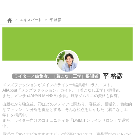
エキスパート
平 格彦
平 格彦
ライター／編集者、［着こなし工学］提唱者
メンズファッションがメインのライター/編集者/コラムニスト。
AllAbout「メンズファッション」ガイド。［着こなし工学］提唱者。
また、メンサ (JAPAN MENSA) 会員。野菜ソムリエの資格も保有。
出版社から独立後、70ほどのメディアに関わり、客観的、横断的、俯瞰的
なファッション分析を得意とする。そんな視点を活かした［着こなし工
学］を構築中。
また、ライター向けのコミュニティを「DMMオンラインサロン」で運営
中。
最近の「マイナビおすすめナビ」の記事においては、商品選びのアドバイ