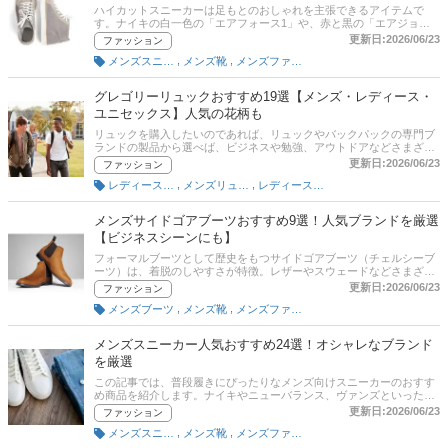
ハイカットスニーカーは足もとのおしゃれを主張できるアイテムで
す。ナイキの白一色の「エアフォース1」や、赤と黒の「エアジョー
ダン」などは定番で今も人気です。ほかにも、コンバースやバンズ、
更新日:2026/06/23
ファッション
ディーゼルなどさまざまなブランドから販売されています。本記事で
,
,
メンズスニーカー
メンズ靴
メンズファッション
は、ファッションライターの平 格彦さんにお話をうかがい、メンズハ
イカットスニーカーの選び方とおすすめの商品を紹介。ナイキの白一
色の「エアフォース1」や、赤と黒の「エアジョーダン」、さらに定
グレゴリーリュックおすすめ19選【メンズ・レディース・
番のコンバースなど、人気ブランドを厳選。ぜひ参考にしてください
ユニセックス】人気の花柄も
ね。
リュックを購入したいのであれば、リュックやバックパックの専門ブ
ランドの製品から選べば、ビジネスや勉強、アウトドアなどさまざま
なシーンに対応できる製品が豊富にあります。この記事では、グレゴ
更新日:2026/06/23
ファッション
リーのリュックの選び方とおすすめ商品を紹介していきます。通販サ
,
,
レディースリュック
メンズリュック・バックパック
レディースバッグ
イトの最新人気ランキングのリンクがあるので、売れ筋や口コミを確
認してみよう。
メンズサイドゴアブーツおすすめ9選！人気ブランドを厳選
【ビジネスシーンにも】
フォーマルブーツとして歴史をもつサイドゴアブーツ（チェルシーブ
ーツ）は、着脱のしやすさが特徴。レザーやスウェードなどさまざま
な素材があり、カジュアルコーデにもマッチする汎用性の高いブーツ
更新日:2026/06/23
ファッション
です。防水性のあるラバー素材のものは、レインブーツとして雨の日
,
,
メンズブーツ
メンズ靴
メンズファッション
でも活用できます。この記事では、サイドゴアブーツの特徴やシーン
ごとの目安、選び方、そしておすすめ商品をご紹介。定番ブランドの
ドクターマーチン、クラークスのほか、人気ブランドの商品をピック
メンズスニーカー人気おすすめ24選！オシャレなブランド
アップ！通販サイトの人気ランキングや口コミも参考にしながら、お
を厳選
気に入りの1足をみつけてくださいね。
この記事では、普段履きにぴったりなメンズ向けスニーカーのおすす
め商品を紹介します。ナイキやニューバランス、ヴァンズといった人
気ブランドを中心に、服と合わせやすい白や黒、ハイカットやローカ
更新日:2026/06/23
ファッション
ット、高級感のあるレザー製、防水仕様の商品などいろんな商品をピ
,
,
メンズスニーカー
メンズ靴
メンズファッション
ックアップ。また、女性編集部員が選ぶ【男性に履いてほしいスニー
カーランキング】も発表しています。後半には、比較一覧表や通販サ