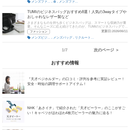
,
,
メンズファッション雑貨・小物
傘
メンズファッション
TUMIのビジネスバッグおすすめ8選！人気の3wayタイプや
おしゃれなレザー製など
さまざまなものを持ち歩くビジネスバッグは、スマートな収納力が重
要。そんなニーズに応え続けてきたのが、TUMIのビジネスバッグで
す。TUMIのバッグにもモデルや大きさによって違いがあります。初め
更新日:2026/06/11
ファッション
て選ぶ人は何をポイントにしたらよいか迷ってしまう人も多いのでは
,
,
メンズビジネスバッグ
メンズバッグ
リクルート・ビジネスバッグ
ないでしょうか。この記事では、TUMIのビジネスバッグの選び方とお
すすめ商品をご紹介。人気の3WAYタイプやバリスティックナイロン
の製品もピックアップしています。記事後半には、比較一覧表、通販
サイトの売れ筋人気ランキングもあるので、口コミや評判もチェック
1/7
次のページ ＞
してみてください。
おすすめ情報
『天才ベジホルダー』の口コミ・評判を参考に実証レビュー！
安全・時短の調理サポートアイテム！
NHK「あさイチ」で紹介された「天才ピーラー」のここがすご
い！キャベツがほわほわ4枚刃ピーラーの魅力に迫る！