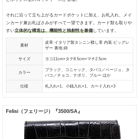
それに沿って立ち上がるカードポケットに加え、お札入れ、メイ
ンカード兼お札ばさみがすべて一望できます。カード類も取りや
すい
立体的な構造は、機能性と独創性を兼備
しています。
皮革:イタリア製タンニン鞣し革 内装:ピッグレ
素材
ザー 裏地:綿
サイズ
ヨコ11cm×タテ8.5cm×マチ2.5cm
ブラック、コニャック、タバコ／ベージュ、タ
カラー
バコ／チョコ、ナポリ、ブルー ほか
仕様
札入れ×1、小銭入れ×1、カード入れ×3
Felisi（フェリージ）『3500/SA』