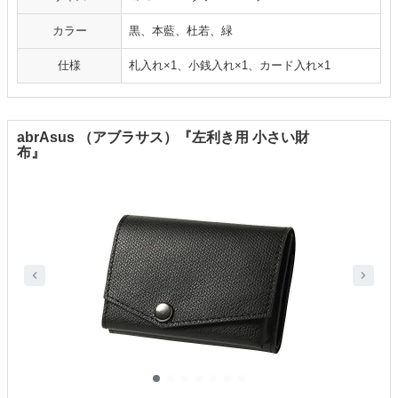
カラー
黒、本藍、杜若、緑
仕様
札入れ×1、小銭入れ×1、カード入れ×1
abrAsus （アブラサス）『左利き用 小さい財
布』