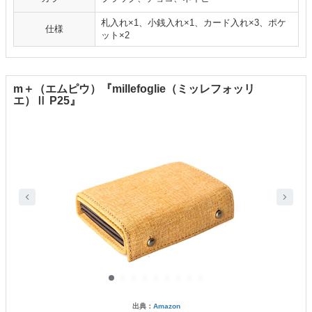
札入れ×1、小銭入れ×1、カード入れ×3、ポケ
仕様
ット×2
m＋（エムピウ）『millefoglie（ミッレフォッリ
エ）Ⅱ P25』
出典：
Amazon