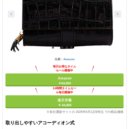
出典：
Amazon
毎日お得なタイム
セール開催中
Amazon
￥64,900
24時間タイムセー
ル毎日開催中
楽天市場
￥ 64,900
※各社通販サイトの 2025年6月12日時点 での税込価格
取り出しやすいアコーディオン式