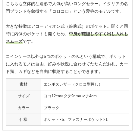
こちらも立体的な造形で人気が高いロングセラー。イタリアの名
門ブランドを象徴する「コロコロ」という愛称のモデルです。
大きな特徴はアコーディオン式（蛇腹式）のポケット。開くと同
時に内側のポケットも開くため、
中身が確認しやすく出し入れも
スムーズ
です。
コインケース以外は5つのポケットのみという構成で、ポケット
に入れるモノは自由。好みや状況に合わせてたたんだお札、カー
ド類、カギなどを自由に収納することができます。
素材
エンボスレザー（クロコ型押し）
サイズ
ヨコ12cm×タテ9cm×マチ4cm
カラー
ブラック
仕様
ポケット×5、ファスナーポケット×1