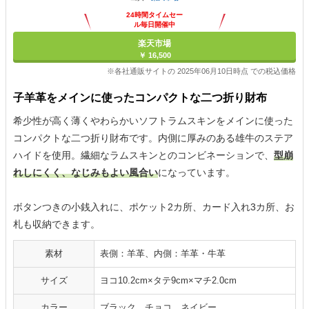
24時間タイムセー
ル毎日開催中
楽天市場
￥ 16,500
※各社通販サイトの 2025年06月10日時点 での税込価格
子羊革をメインに使ったコンパクトな二つ折り財布
希少性が高く薄くやわらかいソフトラムスキンをメインに使った
コンパクトな二つ折り財布です。内側に厚みのある雄牛のステア
ハイドを使用。繊細なラムスキンとのコンビネーションで、
型崩
れしにくく、なじみもよい風合い
になっています。
ボタンつきの小銭入れに、ポケット2カ所、カード入れ3カ所、お
札も収納できます。
素材
表側：羊革、内側：羊革・牛革
サイズ
ヨコ10.2cm×タテ9cm×マチ2.0cm
カラー
ブラック、チョコ、ネイビー