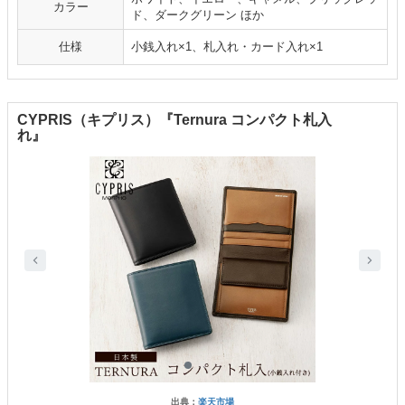
カラー
ド、ダークグリーン ほか
仕様
小銭入れ×1、札入れ・カード入れ×1
CYPRIS（キプリス）『Ternura コンパクト札入
れ』
出典：
楽天市場