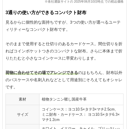
※各社通販サイトの 2025年06月10日時点 での税込価格
3通りの使い方ができるコンパクト財布
見るからに個性的な面持ちですが、3つの使い方が選べるユーテ
ィリティーなコンパクト財布です。
そのままで使用すると仕切りのあるカードケース。間仕切りを折
ればコインポケットつきのコンパクトな財布。さらに本体まで折
りたたむと小さなコインケースに早変わりします。
荷物に合わせてその場でアレンジできる
のはもちろん、財布以外
のパスケースや名刺入れなどとして用途別にそろえてもオシャレ
です。
素材
植物タンニン鞣し国産牛革
コインケース：ヨコ10.5×タテ3×マチ2.5cm、
サイズ
ミニ財布・カードケース： ヨコ10.5×タテ6.3×
マチ1.2cm
ホワイト、イエロー、キャメル、ブリックレッ