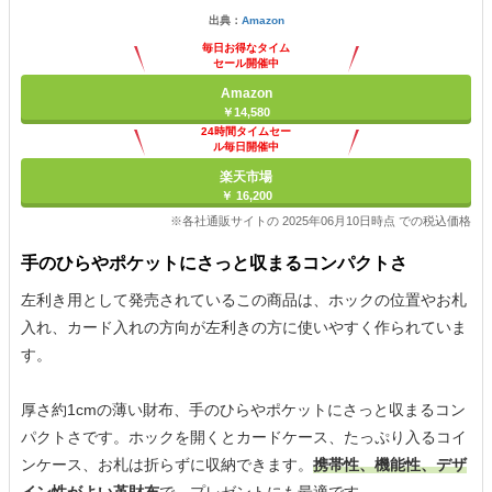
出典：
Amazon
毎日お得なタイム
セール開催中
Amazon
￥14,580
24時間タイムセー
ル毎日開催中
楽天市場
￥ 16,200
※各社通販サイトの 2025年06月10日時点 での税込価格
手のひらやポケットにさっと収まるコンパクトさ
左利き用として発売されているこの商品は、ホックの位置やお札
入れ、カード入れの方向が左利きの方に使いやすく作られていま
す。
厚さ約1cmの薄い財布、手のひらやポケットにさっと収まるコン
パクトさです。ホックを開くとカードケース、たっぷり入るコイ
ンケース、お札は折らずに収納できます。
携帯性、機能性、デザ
イン性がよい革財布
で、プレゼントにも最適です。