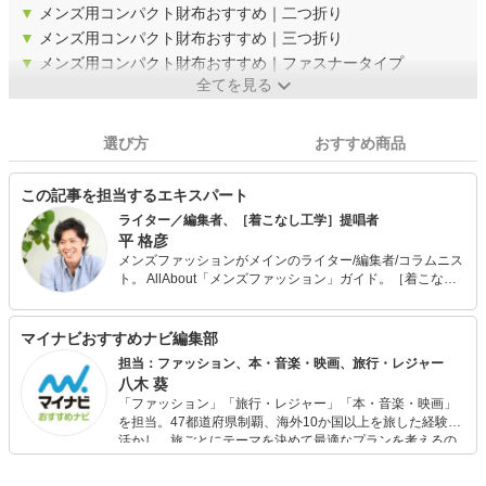
▼
メンズ用コンパクト財布おすすめ｜二つ折り
▼
メンズ用コンパクト財布おすすめ｜三つ折り
▼
メンズ用コンパクト財布おすすめ｜ファスナータイプ
全てを見る
選び方
おすすめ商品
この記事を担当するエキスパート
ライター／編集者、［着こなし工学］提唱者
平 格彦
メンズファッションがメインのライター/編集者/コラムニス
ト。 AllAbout「メンズファッション」ガイド。［着こなし
工学］提唱者。 また、メンサ (JAPAN MENSA) 会員。野菜
ソムリエの資格も保有。 出版社から独立後、70ほどのメデ
ィアに関わり、客観的、横断的、俯瞰的なファッション分
マイナビおすすめナビ編集部
析を得意とする。そんな視点を活かした［着こなし工学］
担当：ファッション、本・音楽・映画、旅行・レジャー
を構築中。 また、ライター向けのコミュニティを「DMMオ
八木 葵
ンラインサロン」で運営中。 最近の「マイナビおすすめナ
「ファッション」「旅行・レジャー」「本・音楽・映画」
ビ」の記事においては、商品選びのアドバイスなど、監修
を担当。47都道府県制覇、海外10か国以上を旅した経験を
者として携わる。
活かし、旅ごとにテーマを決めて最適なプランを考えるの
が得意。また、アパレルショップでの販売経験もあり。誰
でも手軽に楽しめるプチプラとトレンドを取り入れたコー