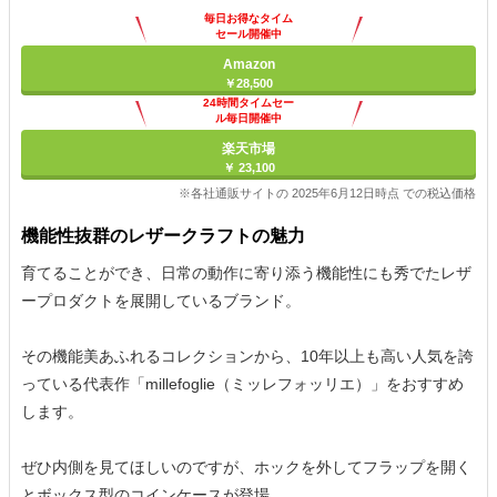
毎日お得なタイム
セール開催中
Amazon
￥28,500
24時間タイムセー
ル毎日開催中
楽天市場
￥ 23,100
※各社通販サイトの 2025年6月12日時点 での税込価格
機能性抜群のレザークラフトの魅力
育てることができ、日常の動作に寄り添う機能性にも秀でたレザ
ープロダクトを展開しているブランド。
その機能美あふれるコレクションから、10年以上も高い人気を誇
っている代表作「millefoglie（ミッレフォッリエ）」をおすすめ
します。
ぜひ内側を見てほしいのですが、ホックを外してフラップを開く
とボックス型のコインケースが登場。