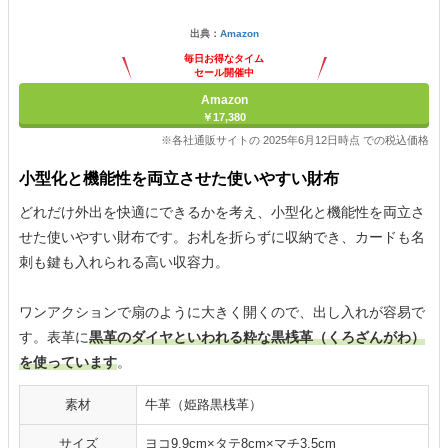
出典：
Amazon
毎日お得なタイム
セール開催中
Amazon
￥17,380
※各社通販サイトの 2025年6月12日時点 での税込価格
小型化と機能性を両立させた使いやすい財布
どれだけ外出を快適にできるかを考え、小型化と機能性を両立さ
せた使いやすい財布です。お札を折らずに収納でき、カードも名
刺も鍵も入れられる高い収容力。
ワンアクションで扇のように大きく開くので、出し入れが容易で
す。表革に
黒革のダイヤといわれる粋な黒桟革（くろざんがわ）
を使っています
。
素材
牛革（姫路黒桟革）
サイズ
ヨコ9.9cm×タテ8cm×マチ3.5cm