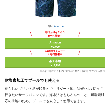
出典：
Amazon
毎日お得なタイム
セール開催中
Amazon
￥1,999
24時間タイムセー
ル毎日開催中
楽天市場
￥ 3,299
※各社通販サイトの 2026年1月29日時点 での税込価格
耐塩素加工でプールでも使える
夏らしいプリント柄が印象的で、リゾート地にはぜひ1枚持って
行きたいサーフパンツです。海水浴はもちろんのこと、耐塩素対
応の生地のため、プールでも安心して使用できます。