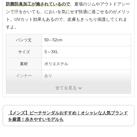
防菌防臭加工が施されているので
、夏場のジムやアウトドアシー
ンで汗をかいても、においを気にせず快適に過ごせるのがメリッ
ト。UVカット効果もあるので、皮膚もきっちり保護してくれま
すよ。
パンツ丈
50～52cm
サイズ
S～3XL
素材
ポリエステル
インナー
あり
ポケット
あり
全てを見る
【メンズ】ビーチサンダルおすすめ｜オシャレな人気ブランド
を厳選！歩きやすいモデルも