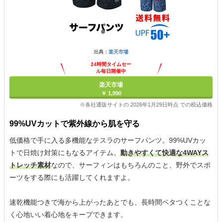
出典：
楽天市場
24時間タイムセー
ル毎日開催中
楽天市場
￥ 1,990
※各社通販サイトの 2026年1月29日時点 での税込価格
99%UVカットで紫外線から肌を守る
低価格で手に入る多機能なテスラのサーフパンツ。99%UVカッ
トで日焼け対策にもなるアイテム。
動きやすくて快適な4WAYス
トレッチ素材
なので、サーフィンはもちろんのこと、野外でスポ
ーツをする際にも活躍してくれますよ。
速乾機能つきで海から上がったあとでも、長時間ベタつくことな
く心地いい着心地をキープできます。