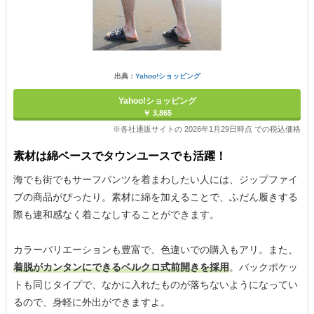
出典：
Yahoo!ショッピング
Yahoo!ショッピング
￥ 3,865
※各社通販サイトの 2026年1月29日時点 での税込価格
素材は綿ベースでタウンユースでも活躍！
海でも街でもサーフパンツを着まわしたい人には、ジップファイ
ブの商品がぴったり。素材に綿を加えることで、ふだん履きする
際も違和感なく着こなしすることができます。
カラーバリエーションも豊富で、色違いでの購入もアリ。また、
着脱がカンタンにできるベルクロ式前開きを採用
。バックポケッ
トも同じタイプで、なかに入れたものが落ちないようになってい
るので、身軽に外出ができますよ。