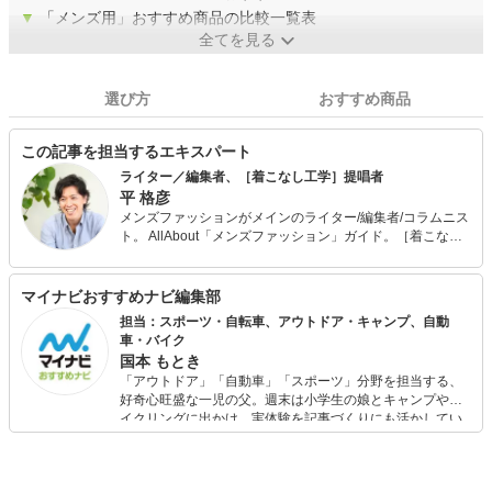
▼
「メンズ用」おすすめ商品の比較一覧表
全てを見る
選び方
おすすめ商品
この記事を担当するエキスパート
ライター／編集者、［着こなし工学］提唱者
平 格彦
メンズファッションがメインのライター/編集者/コラムニス
ト。 AllAbout「メンズファッション」ガイド。［着こなし
工学］提唱者。 また、メンサ (JAPAN MENSA) 会員。野菜
ソムリエの資格も保有。 出版社から独立後、70ほどのメデ
ィアに関わり、客観的、横断的、俯瞰的なファッション分
マイナビおすすめナビ編集部
析を得意とする。そんな視点を活かした［着こなし工学］
担当：スポーツ・自転車、アウトドア・キャンプ、自動
を構築中。 また、ライター向けのコミュニティを「DMMオ
車・バイク
ンラインサロン」で運営中。 最近の「マイナビおすすめナ
国本 もとき
ビ」の記事においては、商品選びのアドバイスなど、監修
「アウトドア」「自動車」「スポーツ」分野を担当する、
者として携わる。
好奇心旺盛な一児の父。週末は小学生の娘とキャンプやサ
イクリングに出かけ、実体験を記事づくりにも活かしてい
ます。読者の「知りたい」を分かりやすく届けることをモ
ットーに、信頼できるコンテンツ制作に努めています。