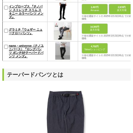
インプローブス 『チノパ
2,497円
2,970円
ン ストレッチ スリム ス
Amazon
楽天市場
キニー カラーパンツ メン
※各社通販サイトの 2025年3月23日時点 での税
ズ』
価格
14,300円
グラミチ『ウェザー ニュ
楽天市場
ーナローパンツ』
※各社通販サイトの 2025年3月23日時点 での税
価格
nano・universe（ナノユ
4,752円
ニバース）『ロングパン
Yahoo!ショッピング
ツ ポンチ5Pテーパードパ
※各社通販サイトの 2025年3月23日時点 での税
ンツ メンズ』
価格
テーパードパンツとは