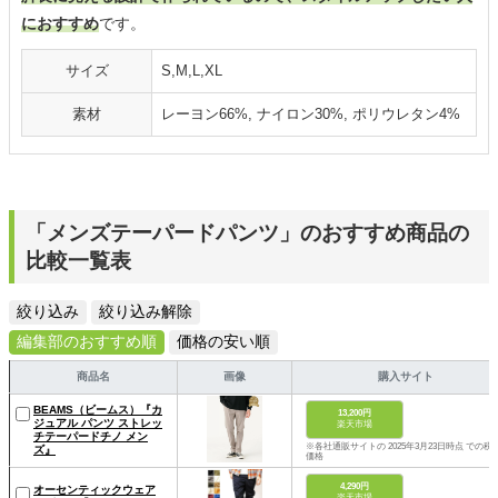
におすすめ
です。
サイズ
S,M,L,XL
素材
レーヨン66%, ナイロン30%, ポリウレタン4%
「メンズテーパードパンツ」のおすすめ商品の
比較一覧表
絞り込み
絞り込み解除
編集部のおすすめ順
価格の安い順
商品名
画像
購入サイト
BEAMS（ビームス）『カ
13,200円
ジュアル パンツ ストレッ
楽天市場
チテーパードチノ メン
※各社通販サイトの 2025年3月23日時点 での税
ズ』
価格
4,290円
オーセンティックウェア
楽天市場