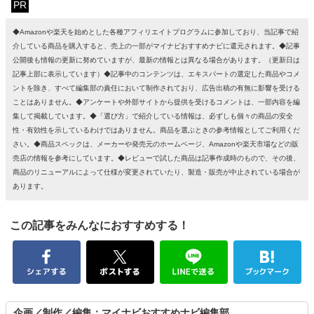
PR
◆Amazonや楽天を始めとした各種アフィリエイトプログラムに参加しており、当記事で紹
介している商品を購入すると、売上の一部がマイナビおすすめナビに還元されます。◆記事
公開後も情報の更新に努めていますが、最新の情報とは異なる場合があります。（更新日は
記事上部に表示しています）◆記事中のコンテンツは、エキスパートの選定した商品やコメ
ントを除き、すべて編集部の責任において制作されており、広告出稿の有無に影響を受ける
ことはありません。◆アンケートや外部サイトから提供を受けるコメントは、一部内容を編
集して掲載しています。◆「選び方」で紹介している情報は、必ずしも個々の商品の安全
性・有効性を示しているわけではありません。商品を選ぶときの参考情報としてご利用くだ
さい。◆商品スペックは、メーカーや発売元のホームページ、Amazonや楽天市場などの販
売店の情報を参考にしています。◆レビューで試した商品は記事作成時のもので、その後、
商品のリニューアルによって仕様が変更されていたり、製造・販売が中止されている場合が
あります。
この記事をみんなにおすすめする！
企画／制作／編集：マイナビおすすめナビ編集部