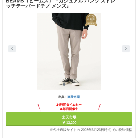
BEAMS（ビームス）『カジュアル パンツ ストレ
ッチテーパードチノ メンズ』
出典：
楽天市場
24時間タイムセー
ル毎日開催中
楽天市場
￥ 13,200
※各社通販サイトの 2025年3月23日時点 での税込価格