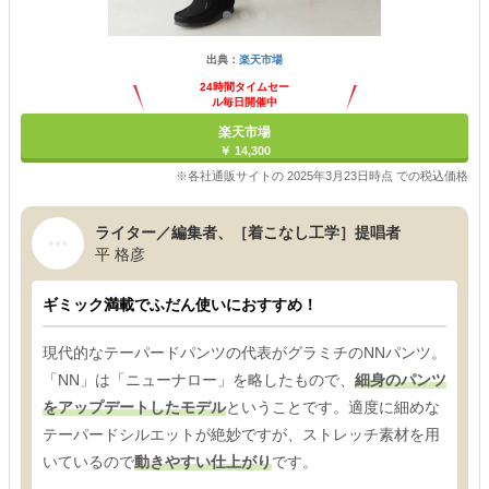
出典：
楽天市場
24時間タイムセー
ル毎日開催中
楽天市場
￥ 14,300
※各社通販サイトの 2025年3月23日時点 での税込価格
ライター／編集者、［着こなし工学］提唱者
平 格彦
ギミック満載でふだん使いにおすすめ！
現代的なテーパードパンツの代表がグラミチのNNパンツ。
「NN」は「ニューナロー」を略したもので、
細身のパンツ
をアップデートしたモデル
ということです。適度に細めな
テーパードシルエットが絶妙ですが、ストレッチ素材を用
いているので
動きやすい仕上がり
です。