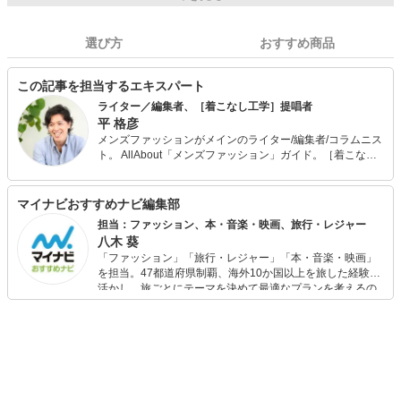
選び方
おすすめ商品
この記事を担当するエキスパート
ライター／編集者、［着こなし工学］提唱者
平 格彦
メンズファッションがメインのライター/編集者/コラムニス
ト。 AllAbout「メンズファッション」ガイド。［着こなし
工学］提唱者。 また、メンサ (JAPAN MENSA) 会員。野菜
ソムリエの資格も保有。 出版社から独立後、70ほどのメデ
ィアに関わり、客観的、横断的、俯瞰的なファッション分
マイナビおすすめナビ編集部
析を得意とする。そんな視点を活かした［着こなし工学］
担当：ファッション、本・音楽・映画、旅行・レジャー
を構築中。 また、ライター向けのコミュニティを「DMMオ
八木 葵
ンラインサロン」で運営中。 最近の「マイナビおすすめナ
「ファッション」「旅行・レジャー」「本・音楽・映画」
ビ」の記事においては、商品選びのアドバイスなど、監修
を担当。47都道府県制覇、海外10か国以上を旅した経験を
者として携わる。
活かし、旅ごとにテーマを決めて最適なプランを考えるの
が得意。また、アパレルショップでの販売経験もあり。誰
でも手軽に楽しめるプチプラとトレンドを取り入れたコー
ディネートを提案します。本や映画から受けたインスピレ
ーションを日常や仕事に活かすことを大切にし、記事では
そんな視点から選んだおすすめ作品やアイテムを紹介しま
す。