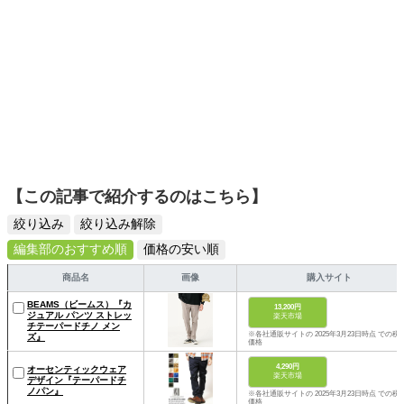
【この記事で紹介するのはこちら】
絞り込み
絞り込み解除
編集部のおすすめ順
価格の安い順
商品名
画像
購入サイト
BEAMS（ビームス）『カ
13,200円
ジュアル パンツ ストレッ
楽天市場
チテーパードチノ メン
※各社通販サイトの 2025年3月23日時点 での税
ズ』
価格
4,290円
オーセンティックウェア
楽天市場
デザイン『テーパードチ
ノパン』
※各社通販サイトの 2025年3月23日時点 での税
価格