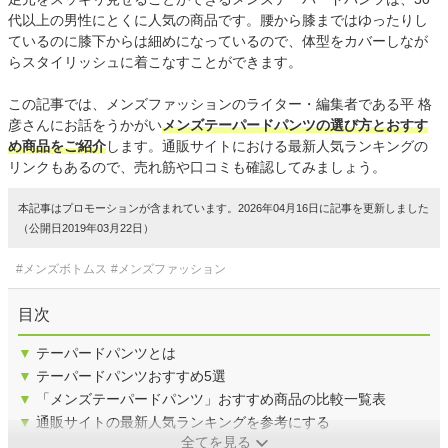
代以上の男性にとくに人気の商品です。腰から膝まではゆったりし
ているのに膝下からは細めになっているので、体型をカバーしなが
らスタイリッシュに着こなすことができます。
この記事では、メンズファッションのライター・編集者である平 格
彦さんにお話をうかがい
メンズテーパードパンツの選び方とおすす
め商品をご紹介
します。通販サイトにおける最新人気ランキングの
リンクもあるので、売れ筋や口コミも確認してみましょう。
本記事はプロモーションが含まれています。2026年04月16日に記事を更新しました
（公開日2019年03月22日）
#メンズボトムス
#メンズファッション
目次
▼
テーパードパンツとは
▼
テーパードパンツおすすめ5選
▼
「メンズテーパードパンツ」おすすめ商品の比較一覧表
▼
通販サイトの最新人気ランキングを参考にする
全てを見る