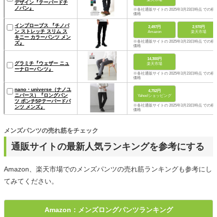
デザイン『テーパードチ
ノパン』
※各社通販サイトの 2025年3月23日時点 での税
価格
インプローブス 『チノパ
2,497円
2,970円
ン ストレッチ スリム ス
Amazon
楽天市場
キニー カラーパンツ メン
※各社通販サイトの 2025年3月23日時点 での税
ズ』
価格
14,300円
グラミチ『ウェザー ニュ
楽天市場
ーナローパンツ』
※各社通販サイトの 2025年3月23日時点 での税
価格
nano・universe（ナノユ
4,752円
ニバース）『ロングパン
Yahoo!ショッピング
ツ ポンチ5Pテーパードパ
※各社通販サイトの 2025年3月23日時点 での税
ンツ メンズ』
価格
メンズパンツの売れ筋をチェック
通販サイトの最新人気ランキングを参考にする
Amazon、楽天市場でのメンズパンツの売れ筋ランキングも参考にし
てみてください。
Amazon：メンズロングパンツランキング