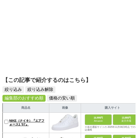
そんな視点から選んだおすすめ作品やアイテムを紹介しま
す。
【この記事で紹介するのはこちら】
絞り込み
絞り込み解除
編集部のおすすめ順
価格の安い順
商品名
画像
購入サイト
16,999円
13,880円
NIKE（ナイキ）『エアフ
Amazon
楽天市場
ォース1 '07』
※各社通販サイトの 2025年11月06日時点 での税
込価格