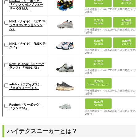
15,900円
26,800円
Reebok（リーボック）
Amazon
楽天市場
『インスタポンプフュー
リー OG MU』
※各社通販サイトの 2025年11月18日時点 での税
込価格
30,871円
24,800円
NIKE（ナイキ）『エア マ
Amazon
楽天市場
ックス 95 エッセンシャ
ル』
※各社通販サイトの 2025年11月18日時点 での税
込価格
17,899円
16,830円
NIKE（ナイキ）『M2K テ
Amazon
楽天市場
クノ』
※各社通販サイトの 2025年11月06日時点 での税
込価格
26,800円
New Balance（ニューバ
楽天市場
ランス）『M801 AT』
※各社通販サイトの 2025年11月18日時点 での税
込価格
31,800円
adidas（アディダス）
Yahoo!ショッピング
『オズウィーゴ TR』
※各社通販サイトの 2025年11月18日時点 での税
込価格
18,081円
Reebok（リーボック）
Amazon
『ラン R96』
※各社通販サイトの 2025年11月06日時点 での税
込価格
ハイテクスニーカーとは？