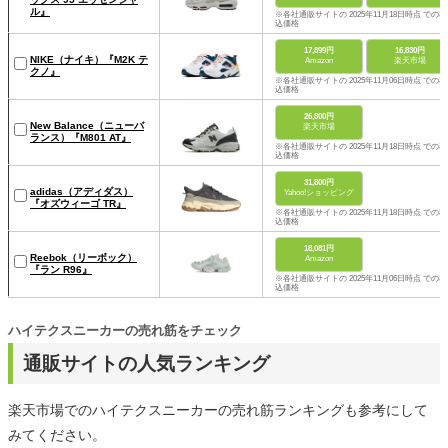
ル』
※各社通販サイトの 2025年11月18日時点 での税
込価格
17,899円
16,830円
NIKE（ナイキ）『M2K テ
Amazon
楽天市場
クノ』
※各社通販サイトの 2025年11月06日時点 での税
込価格
26,800円
New Balance（ニューバ
楽天市場
ランス）『M801 AT』
※各社通販サイトの 2025年11月18日時点 での税
込価格
31,800円
adidas（アディダス）
Yahoo!ショッピング
『オズウィーゴ TR』
※各社通販サイトの 2025年11月18日時点 での税
込価格
18,081円
Reebok（リーボック）
Amazon
『ラン R96』
※各社通販サイトの 2025年11月06日時点 での税
込価格
ハイテクスニーカーの売れ筋をチェック
通販サイトの人気ランキング
楽天市場でのハイテクスニーカーの売れ筋ランキングも参考にして
みてください。