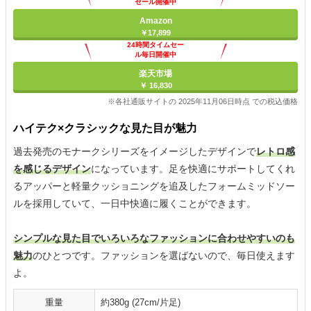
セール開催中
Amazon
￥17,899
24時間タイムセー
ル毎日開催中
楽天市場
￥ 16,830
※各社通販サイトの 2025年11月06日時点 での税込価格
ハイテク×クラシックな見た目が魅力
過去発売のモナークシリーズをイメージしたデザインで
レトロ感
を感じるデザイン
になっています。足を快適にサポートしてくれ
るアッパーと軽量クッショニングを追及したフォームミッドソー
ルを採用していて、一日中快適に履くことができます。
シンプルな見た目でいろいろなファッションに合わせやすいのも
魅力
のひとつです。ファッションを選ばないので、毎日使えます
よ。
重量
約380g (27cm/片足)