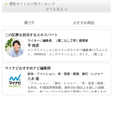
▼
通販サイトの人気ランキング
全てを見る
選び方
おすすめ商品
この記事を担当するエキスパート
ライター／編集者、［着こなし工学］提唱者
平 格彦
メンズファッションがメインのライター/編集者/コラムニス
ト。 AllAbout「メンズファッション」ガイド。［着こなし
工学］提唱者。 また、メンサ (JAPAN MENSA) 会員。野菜
ソムリエの資格も保有。 出版社から独立後、70ほどのメデ
ィアに関わり、客観的、横断的、俯瞰的なファッション分
マイナビおすすめナビ編集部
析を得意とする。そんな視点を活かした［着こなし工学］
担当：ファッション、本・音楽・映画、旅行・レジャー
を構築中。 また、ライター向けのコミュニティを「DMMオ
八木 葵
ンラインサロン」で運営中。 最近の「マイナビおすすめナ
「ファッション」「旅行・レジャー」「本・音楽・映画」
ビ」の記事においては、商品選びのアドバイスなど、監修
を担当。47都道府県制覇、海外10か国以上を旅した経験を
者として携わる。
活かし、旅ごとにテーマを決めて最適なプランを考えるの
が得意。また、アパレルショップでの販売経験もあり。誰
でも手軽に楽しめるプチプラとトレンドを取り入れたコー
ディネートを提案します。本や映画から受けたインスピレ
ーションを日常や仕事に活かすことを大切にし、記事では