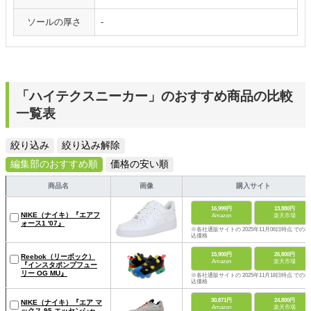
ソールの厚さ
-
「ハイテクスニーカー」のおすすめ商品の比較
一覧表
絞り込み
絞り込み解除
編集部のおすすめ順
価格の安い順
商品名
画像
購入サイト
16,999円
13,880円
NIKE（ナイキ）『エアフ
Amazon
楽天市場
ォース1 '07』
※各社通販サイトの 2025年11月06日時点 での税
込価格
15,900円
26,800円
Reebok（リーボック）
Amazon
楽天市場
『インスタポンプフュー
リー OG MU』
※各社通販サイトの 2025年11月18日時点 での税
込価格
30,871円
24,800円
NIKE（ナイキ）『エア マ
Amazon
楽天市場
ックス 95 エッセンシャ