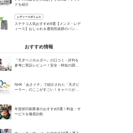
ドを紹介
レディースボトムス
0
ステテコ人気おすすめ9選【メンズ・レデ
ィース】おしゃれ＆通気性抜群のパンツ
で快適
おすすめ情報
『天才ベジホルダー』の口コミ・評判を
参考に実証レビュー！安全・時短の調理
サポートアイテム！
NHK「あさイチ」で紹介された「天才ピ
ーラー」のここがすごい！キャベツがほ
わほわ4枚刃ピーラーの魅力に迫る！
年賀状印刷業者のおすすめ5選！料金・サ
ービスを徹底比較