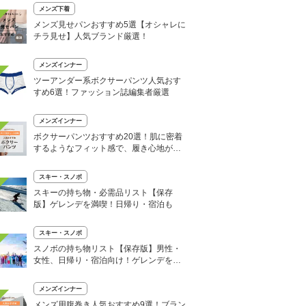
メンズ下着
メンズ見せパンおすすめ5選【オシャレに
チラ見せ】人気ブランド厳選！
メンズインナー
ツーアンダー系ボクサーパンツ人気おす
すめ6選！ファッション誌編集者厳選
メンズインナー
ボクサーパンツおすすめ20選！肌に密着
するようなフィット感で、履き心地が抜
群
スキー・スノボ
スキーの持ち物・必需品リスト【保存
版】ゲレンデを満喫！日帰り・宿泊も
スキー・スノボ
スノボの持ち物リスト【保存版】男性・
女性、日帰り・宿泊向け！ゲレンデを満
喫
メンズインナー
メンズ用腹巻き人気おすすめ9選！ブラン