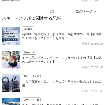
更新日:2024/12/16
1/2
次のページ ＞
スキー・スノボに関連する記事
国内旅行
新幹線・電車で行ける駅近スキー場おすすめ10選【駅直結
で子連れもラク】ホテルも紹介
更新日:2025/12/26
防寒グッズ
キッズ用ネックウォーマー・マフラーおすすめ15選【人気
のスポーツブランドも】
更新日:2026/01/07
スキー・スノボ
「もう雪道怖くない！」氷上でも滑らない靴のおすすめ13
選
更新日:2026/01/30
スキー・スノボ