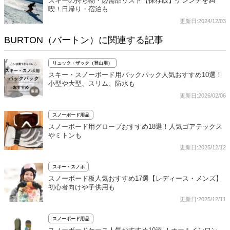
スキーの持ち物・必需品リスト【保存版】ゲレンデを満
喫！日帰り・宿泊も
更新日:2024/12/03
BURTON（バートン）に関連する記事
リュック・ザック（登山用）
スキー・スノーボード用バックパック人気おすすめ10選！
小型や大型、スリム、防水も
更新日:2026/02/06
スノーボード用品
スノーボード用グローブおすすめ18選！人気ゴアテックス
やミトンも
更新日:2025/12/12
スキー・スノボ
スノーボード板人気おすすめ17選【レディース・メンズ】
初心者向けや子供用も
更新日:2025/12/11
スノーボード用品