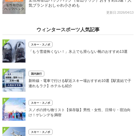
女性用登山バックパック（登山ザック）おすすめ23選！人
気ブランドおしゃれ小さめも
更新日:2026/04/13
ウィンタースポーツ人気記事
1
スキー・スノボ
「もう雪道怖くない！」氷上でも滑らない靴のおすすめ13選
2
国内旅行
新幹線・電車で行ける駅近スキー場おすすめ10選【駅直結で子
連れもラク】ホテルも紹介
3
スキー・スノボ
スノボの持ち物リスト【保存版】男性・女性、日帰り・宿泊向
け！ゲレンデを満喫
4
スキー・スノボ