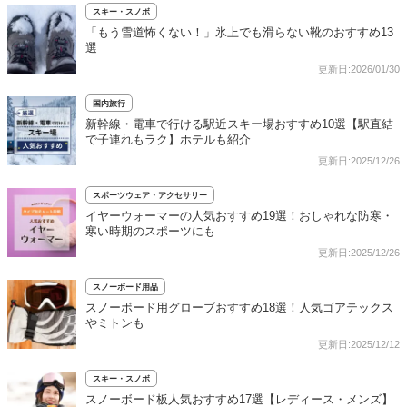
スキー・スノボ
「もう雪道怖くない！」氷上でも滑らない靴のおすすめ13
選
更新日:2026/01/30
国内旅行
新幹線・電車で行ける駅近スキー場おすすめ10選【駅直結
で子連れもラク】ホテルも紹介
更新日:2025/12/26
スポーツウェア・アクセサリー
イヤーウォーマーの人気おすすめ19選！おしゃれな防寒・
寒い時期のスポーツにも
更新日:2025/12/26
スノーボード用品
スノーボード用グローブおすすめ18選！人気ゴアテックス
やミトンも
更新日:2025/12/12
スキー・スノボ
スノーボード板人気おすすめ17選【レディース・メンズ】