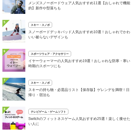
メンズスノーボードウェア人気おすすめ11選【おしゃれで機能
的】新作や型落ちも
5
スキー・スノボ
スノーボードデッキパッド人気おすすめ10選！おしゃれでかわ
いい被らないデザインも
6
スポーツウェア・アクセサリー
イヤーウォーマーの人気おすすめ19選！おしゃれな防寒・寒い
時期のスポーツにも
7
スキー・スノボ
スキーの持ち物・必需品リスト【保存版】ゲレンデを満喫！日
帰り・宿泊も
8
テレビゲーム・ゲームソフト
Switchのフィットネスゲーム人気おすすめ25選！楽しく痩せた
い人に