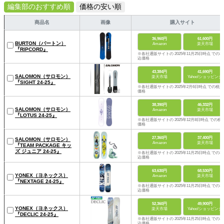
編集部のおすすめ順
価格の安い順
商品名
画像
購入サイト
36,960円
61,600円
BURTON（バートン）
Amazon
楽天市場
『RIPCORD』
※各社通販サイトの 2025年11月25日時点 での税
込価格
43,384円
41,690円
SALOMON（サロモン）
楽天市場
Yahoo!ショッピング
『SIGHT 24-25』
※各社通販サイトの 2025年2月6日時点 での税込
価格
38,390円
46,332円
SALOMON（サロモン）
Amazon
楽天市場
『LOTUS 24-25』
※各社通販サイトの 2025年12月8日時点 での税
価格
27,360円
37,400円
SALOMON（サロモン）
Amazon
楽天市場
『TEAM PACKAGE キッ
ズ ジュニア 24-25』
※各社通販サイトの 2025年11月25日時点 での税
込価格
63,630円
68,530円
YONEX（ヨネックス）
Amazon
楽天市場
『NEXTAGE 24-25』
※各社通販サイトの 2025年11月25日時点 での税
込価格
52,360円
49,900円
YONEX（ヨネックス）
楽天市場
Yahoo!ショッピング
『DECLIC 24-25』
※各社通販サイトの 2025年11月25日時点 での税
込価格