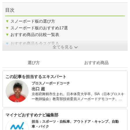
目次
▼
スノーボード板の選び方
▼
スノーボード板のおすすめ17選
▼
おすすめ商品の比較一覧表
▼
おすすめ商品を今スグ見る
全てを見る
選び方
おすすめ商品
この記事を担当するエキスパート
プロスノーボードコーチ
出口 超
京都府舞鶴市生まれ。日本体育大学卒。SIA（日本プロスキ
ー教師協会）教育部技術委員スノーボードデモコーチ。力
学に基づいたスノーボード理論を2006年に構築。 著書に
「もっとカッコ良く滑るスノーボード」(メイツ出版)、「は
じめてでも絶対うまくなるスノーボード」（主婦の友
マイナビおすすめナビ編集部
社）、自費出版によるe-book「もっと優雅にカッコ良く滑
担当：スポーツ・自転車、アウトドア・キャンプ、自動
るスノーボード」（Kindle）などがある。 人の骨格やバラ
車・バイク
ンスに応じたレッスン・バインディングのセッティング診