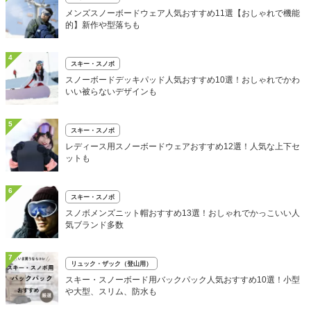
メンズスノーボードウェア人気おすすめ11選【おしゃれで機能
的】新作や型落ちも
4
スキー・スノボ
スノーボードデッキパッド人気おすすめ10選！おしゃれでかわ
いい被らないデザインも
5
スキー・スノボ
レディース用スノーボードウェアおすすめ12選！人気な上下セ
ットも
6
スキー・スノボ
スノボメンズニット帽おすすめ13選！おしゃれでかっこいい人
気ブランド多数
7
リュック・ザック（登山用）
スキー・スノーボード用バックパック人気おすすめ10選！小型
や大型、スリム、防水も