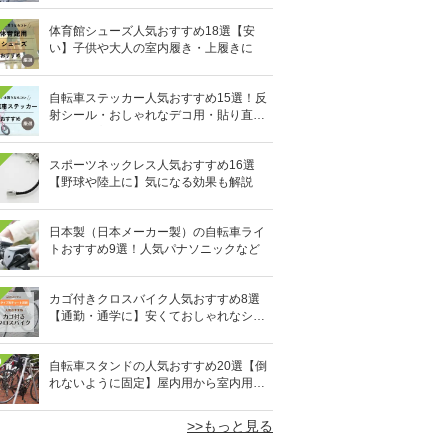
体育館シューズ人気おすすめ18選【安
い】子供や大人の室内履き・上履きに
自転車ステッカー人気おすすめ15選！反
射シール・おしゃれなデコ用・貼り直し
OKタイプも
スポーツネックレス人気おすすめ16選
【野球や陸上に】気になる効果も解説
日本製（日本メーカー製）の自転車ライ
トおすすめ9選！人気パナソニックなど
カゴ付きクロスバイク人気おすすめ8選
【通勤・通学に】安くておしゃれなシテ
ィクロスも
0
自転車スタンドの人気おすすめ20選【倒
れないように固定】屋内用から室内用ま
で
>>もっと見る