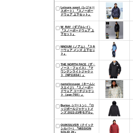
Leisure sport（レジャー
スポート）『スノーボー
ドウェア 上下セット』
W_RAY（ダブルレイ）
『スノーボードウェア 上
下セット』
NNOUM（ノアム）『スキ
ーウェア メンズ 上下セッ
ト』
THE NORTH FACE（ザ・
ノース・フェイス）『マ
ウンテンライトジャケッ
ト（NP11834）』
namelessage（ネームレ
スエイジ）『スノーボー
ドウェア コーチジャケッ
ト（age-760）』
Burton（バートン）『ロ
ッジポールジャケットメ
ンズ 2022-23年モデル』
QUIKSILVER（クイック
シルバー）『MISSION
SOLID JK』