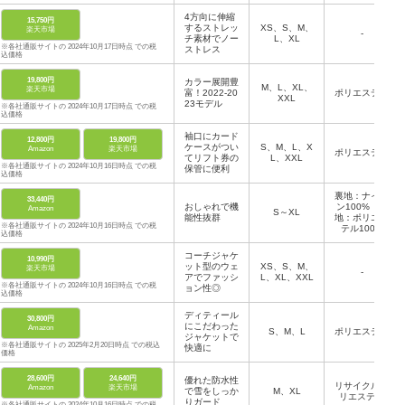
4方向に伸縮
15,750円
するストレッ
XS、S、M、
楽天市場
-
チ素材でノー
L、XL
※各社通販サイトの 2024年10月17日時点 での税
ストレス
込価格
19,800円
カラー展開豊
M、L、XL、
楽天市場
富！2022-20
ポリエステル
XXL
23モデル
※各社通販サイトの 2024年10月17日時点 での税
込価格
袖口にカード
12,800円
19,800円
ケースがつい
S、M、L、X
Amazon
楽天市場
ポリエステル
てリフト券の
L、XXL
※各社通販サイトの 2024年10月16日時点 での税
保管に便利
込価格
裏地：ナイロ
33,440円
おしゃれで機
ン100% 表
Amazon
S～XL
能性抜群
地：ポリエス
※各社通販サイトの 2024年10月16日時点 での税
テル100%
込価格
コーチジャケ
10,990円
ット型のウェ
XS、S、M、
楽天市場
-
アでファッシ
L、XL、XXL
※各社通販サイトの 2024年10月16日時点 での税
ョン性◎
込価格
ディティール
30,800円
にこだわった
Amazon
S、M、L
ポリエステル
ジャケットで
※各社通販サイトの 2025年2月20日時点 での税込
快適に
価格
28,600円
24,640円
優れた防水性
リサイクルポ
Amazon
楽天市場
で雪をしっか
M、XL
リエステル
りガード
※各社通販サイトの 2024年10月16日時点 での税