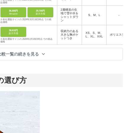
込価格
2層構造の生
36,300円
29,700円
地で雪や水を
Amazon
楽天市場
S、M、L
-
シャットダウ
※各社通販サイトの 2024年10月16日時点 での税
ン
込価格
38,610円
収納力のある
XS、S、M、
楽天市場
大きな胸ポケ
ポリエステル
L、XL、XXL
ットつき
※各社通販サイトの 2025年2月20日時点 での税込
価格
比較一覧の続きを見る
の選び方