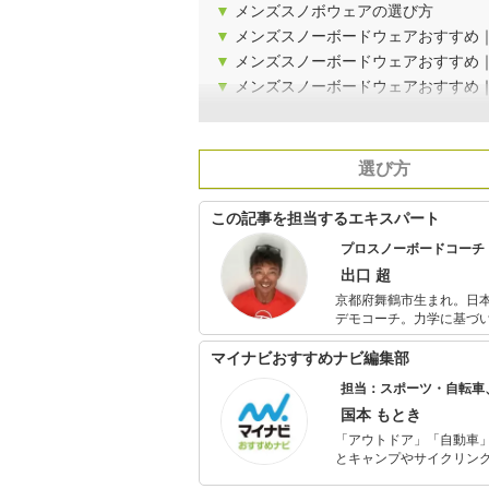
▼
メンズスノボウェアの選び方
▼
メンズスノーボードウェアおすすめ
▼
メンズスノーボードウェアおすすめ
▼
メンズスノーボードウェアおすすめ
選び方
この記事を担当するエキスパート
プロスノーボードコーチ
出口 超
京都府舞鶴市生まれ。日本
デモコーチ。力学に基づいたスノーボード
ーボード」(メイツ出版)
よるe-book「もっと優雅にカ
マイナビおすすめナビ編集部
スに応じたレッスン・バ
担当：スポーツ・自転車
スノーリゾート（新潟県
ーバダイビングとSUPの
国本 もとき
「アウトドア」「自動車
とキャンプやサイクリン
を分かりやすく届けるこ