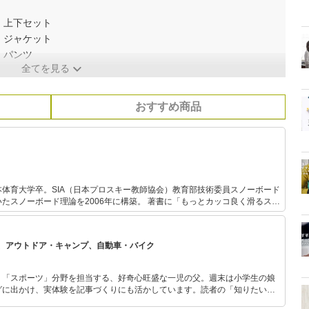
｜上下セット
｜ジャケット
｜パンツ
全てを見る
おすすめ商品
体育大学卒。SIA（日本プロスキー教師協会）教育部技術委員スノーボード
理論を2006年に構築。 著書に「もっとカッコ良く滑るスノ
、「はじめてでも絶対うまくなるスノーボード」（主婦の友社）、自費出版に
ッコ良く滑るスノーボード」（Kindle）などがある。 人の骨格やバラン
インディングのセッティング診断に定評あり。スノーシーズンは主に、神立
、アウトドア・キャンプ、自動車・バイク
）で自身のレッスンプログラム「超塾」を開催。夏場は地元舞鶴市にてスク
ガイドをしている。
」「スポーツ」分野を担当する、好奇心旺盛な一児の父。週末は小学生の娘
グに出かけ、実体験を記事づくりにも活かしています。読者の「知りたい」
とをモットーに、信頼できるコンテンツ制作に努めています。