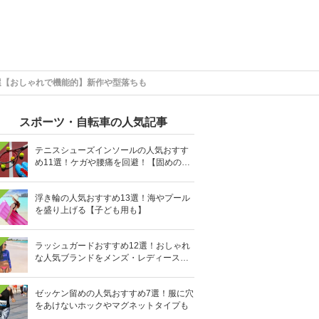
選【おしゃれで機能的】新作や型落ちも
スポーツ・自転車の人気記事
テニスシューズインソールの人気おすす
め11選！ケガや腰痛を回避！【固めの素
材を】
浮き輪の人気おすすめ13選！海やプール
を盛り上げる【子ども用も】
ラッシュガードおすすめ12選！おしゃれ
な人気ブランドをメンズ・レディース別
に紹介
ゼッケン留めの人気おすすめ7選！服に穴
をあけないホックやマグネットタイプも