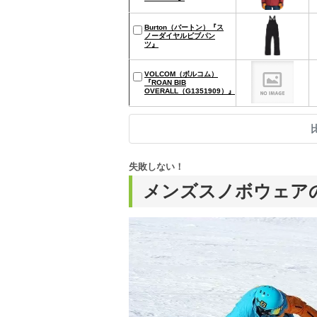
Burton（バートン）『ス
ノーダイヤルビブパン
ツ』
VOLCOM（ボルコム）
『ROAN BIB
OVERALL（G1351909）』
失敗しない！
メンズスノボウェア