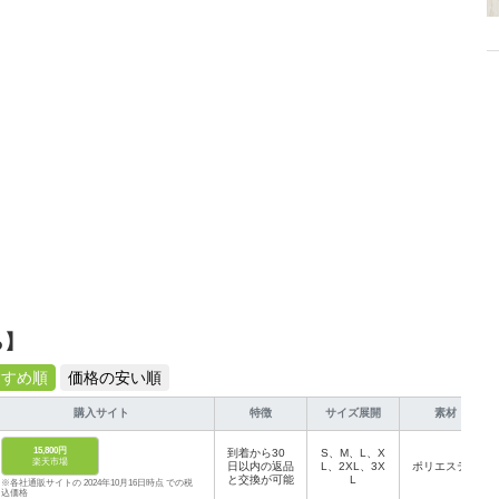
ら】
すすめ順
価格の安い順
購入サイト
特徴
サイズ展開
素材
15,800円
到着から30
S、M、L、X
楽天市場
日以内の返品
L、2XL、3X
ポリエステル
と交換が可能
L
※各社通販サイトの 2024年10月16日時点 での税
込価格