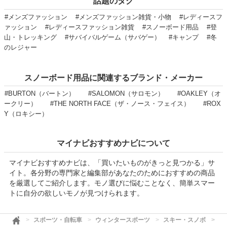
話題のタグ
#メンズファッション
#メンズファッション雑貨・小物
#レディースフ
ァッション
#レディースファッション雑貨
#スノーボード用品
#登
山・トレッキング
#サバイバルゲーム（サバゲー）
#キャンプ
#冬
のレジャー
スノーボード用品に関連するブランド・メーカー
#BURTON（バートン）
#SALOMON（サロモン）
#OAKLEY（オ
ークリー）
#THE NORTH FACE（ザ・ノース・フェイス）
#ROX
Y（ロキシー）
マイナビおすすめナビについて
マイナビおすすめナビは、「買いたいものがきっと見つかる」サ
イト。各分野の専門家と編集部があなたのためにおすすめの商品
を厳選してご紹介します。モノ選びに悩むことなく、簡単スマー
トに自分の欲しいモノが見つけられます。
スポーツ・自転車
ウィンタースポーツ
スキー・スノボ
ス