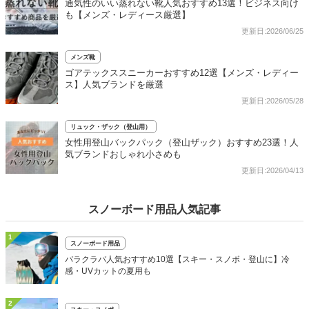
通気性のいい蒸れない靴人気おすすめ13選！ビジネス向け
も【メンズ・レディース厳選】
更新日:2026/06/25
メンズ靴
ゴアテックススニーカーおすすめ12選【メンズ・レディー
ス】人気ブランドを厳選
更新日:2026/05/28
リュック・ザック（登山用）
女性用登山バックパック（登山ザック）おすすめ23選！人
気ブランドおしゃれ小さめも
更新日:2026/04/13
スノーボード用品人気記事
1
スノーボード用品
バラクラバ人気おすすめ10選【スキー・スノボ・登山に】冷
感・UVカットの夏用も
2