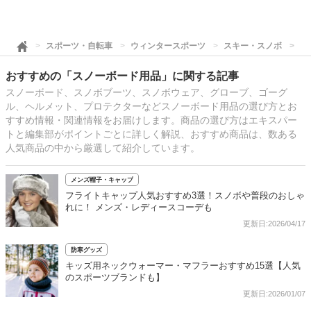
スポーツ・自転車
ウィンタースポーツ
スキー・スノボ
ス
おすすめの「スノーボード用品」に関する記事
スノーボード、スノボブーツ、スノボウェア、グローブ、ゴーグ
ル、ヘルメット、プロテクターなどスノーボード用品の選び方とお
すすめ情報・関連情報をお届けします。商品の選び方はエキスパー
トと編集部がポイントごとに詳しく解説、おすすめ商品は、数ある
人気商品の中から厳選して紹介しています。
メンズ帽子・キャップ
フライトキャップ人気おすすめ3選！スノボや普段のおしゃ
れに！ メンズ・レディースコーデも
更新日:2026/04/17
防寒グッズ
キッズ用ネックウォーマー・マフラーおすすめ15選【人気
のスポーツブランドも】
更新日:2026/01/07