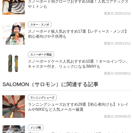
スノーボード用グローブおすすめ18選！人気ゴアテックス
やミトンも
更新日:2025/12/12
スキー・スノボ
スノーボード板人気おすすめ17選【レディース・メンズ】
初心者向けや子供用も
更新日:2025/12/11
スノーボード用品
スノーボードケース人気おすすめ10選 ！オールインワン、
キャスター付き、リュックになる3WAYも
更新日:2025/09/12
SALOMON（サロモン）に関連する記事
ランニングシューズ
ランニングシューズおすすめ29選【初心者向けも】トレイ
ルやNIKEなど人気メーカー厳選
更新日:2026/06/25
メンズ靴