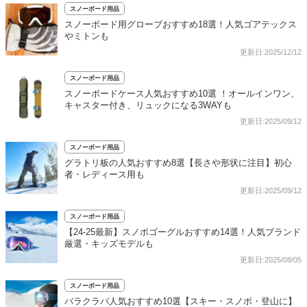
スノーボード用品
スノーボード用グローブおすすめ18選！人気ゴアテックス
やミトンも
更新日:2025/12/12
スノーボード用品
スノーボードケース人気おすすめ10選 ！オールインワン、
キャスター付き、リュックになる3WAYも
更新日:2025/09/12
スノーボード用品
グラトリ板の人気おすすめ8選【長さや形状に注目】初心
者・レディース用も
更新日:2025/09/12
スノーボード用品
【24-25最新】スノボゴーグルおすすめ14選！人気ブランド
厳選・キッズモデルも
更新日:2025/08/05
スノーボード用品
バラクラバ人気おすすめ10選【スキー・スノボ・登山に】