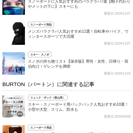
スノーボードに人気おすすめのバラクラバ7選【帽子代わり
やメットの下に】スキーにも
更新日:2024/11/27
スノーボード用品
メンズバラクラバ人気おすすめ11選！自転車やバイク、ウ
ィンタースポーツで大活躍
更新日:2024/11/27
スキー・スノボ
スノボの持ち物リスト【保存版】男性・女性、日帰り・宿
泊向け！ゲレンデを満喫
更新日:2024/11/22
BURTON（バートン）に関連する記事
リュック・ザック（登山用）
スキー・スノーボード用バックパック人気おすすめ10選！
小型や大型、スリム、防水も
更新日:2026/02/06
スノーボード用品