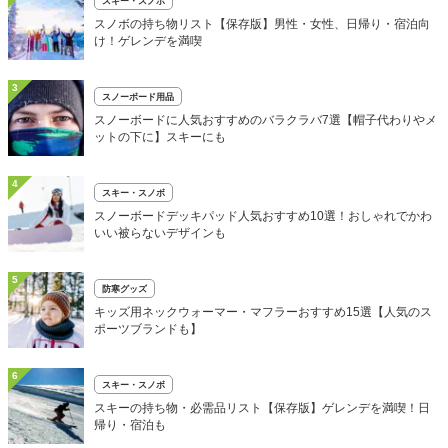
スキー・スノボ
スノボの持ち物リスト【保存版】男性・女性、日帰り・宿泊向
け！ゲレンデを満喫
3
スノーボード用品
スノーボードに人気おすすめのバラクラバ7選【帽子代わりやメ
ットの下に】スキーにも
4
スキー・スノボ
スノーボードデッキパッド人気おすすめ10選！おしゃれでかわ
いい被らないデザインも
5
防寒グッズ
キッズ用ネックウォーマー・マフラーおすすめ15選【人気のス
ポーツブランドも】
6
スキー・スノボ
スキーの持ち物・必需品リスト【保存版】ゲレンデを満喫！日
帰り・宿泊も