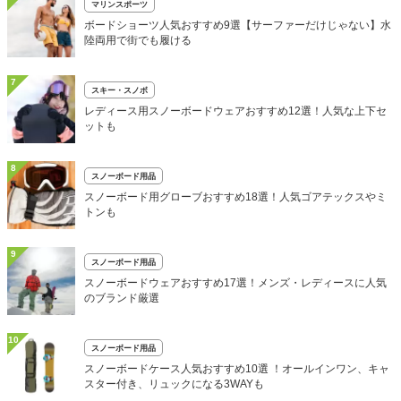
マリンスポーツ
ボードショーツ人気おすすめ9選【サーファーだけじゃない】水
陸両用で街でも履ける
7
スキー・スノボ
レディース用スノーボードウェアおすすめ12選！人気な上下セ
ットも
8
スノーボード用品
スノーボード用グローブおすすめ18選！人気ゴアテックスやミ
トンも
9
スノーボード用品
スノーボードウェアおすすめ17選！メンズ・レディースに人気
のブランド厳選
10
スノーボード用品
スノーボードケース人気おすすめ10選 ！オールインワン、キャ
スター付き、リュックになる3WAYも