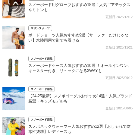
スノーボード用グローブおすすめ18選！人気ゴアテックス
やミトンも
更新日:2025/12/12
マリンスポーツ
ボードショーツ人気おすすめ9選【サーファーだけじゃな
い】水陸両用で街でも履ける
更新日:2025/11/21
スノーボード用品
スノーボードケース人気おすすめ10選 ！オールインワン、
キャスター付き、リュックになる3WAYも
更新日:2025/09/12
スノーボード用品
【24-25最新】スノボゴーグルおすすめ14選！人気ブランド
厳選・キッズモデルも
更新日:2025/08/05
スノーボード用品
スノボネックウォーマー人気おすすめ12選【おしゃれで防
寒性抜群】レディースも