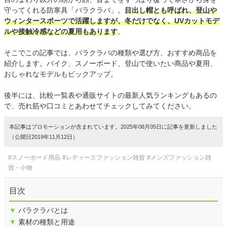
守ってくれる防寒具「バラクラバ」。
目出し帽とも呼ばれ、登山や
ウィンタースポーツで活躍しますが、冬だけでなく、UVカットモデ
ルや接触冷感などの夏用もあります
。
そこでこの記事では、バラクラバの種類や選び方、おすすめ商品を
紹介します。バイク、スノーボード、登山で使いたい商品や夏用、
おしゃれなモデルもピックアップ。
後半には、比較一覧表や通販サイトの最新人気ランキングもあるの
で、売れ筋や口コミとあわせてチェックしてみてください。
本記事はプロモーションが含まれています。2025年08月05日に記事を更新しました
（公開日2019年11月12日）
#スノーボード用品
#レディースファッション雑貨
#メンズファッション雑
貨・小物
目次
▼
バラクラバとは
▼
素材の種類と用途