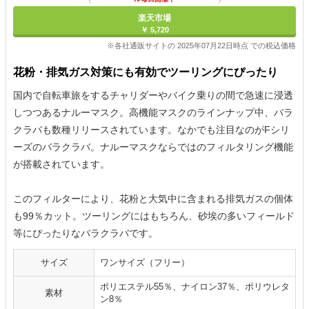
楽天市場
￥ 5,720
※各社通販サイトの 2025年07月22日時点 での税込価格
花粉・排気ガス対策にも有効でツーリングにぴったり
国内で自転車旅をするチャリダーやバイク乗りの間で急速に浸透
しつつあるナルーマスク。高機能マスクのラインナップ中、バラ
クラバも数種リリースされています。なかでも注目なのがFシリ
ーズのバラクラバ。ナルーマスクならではのフィルタリング機能
が搭載されています。
このフィルターにより、花粉と大気中に含まれる排気ガスの個体
も99％カット。ツーリングにはもちろん、砂埃の多いフィールド
等にぴったりなバラクラバです。
サイズ
ワンサイズ（フリー）
ポリエステル55％、ナイロン37％、ポリウレタ
素材
ン8％