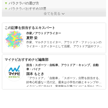
▼
バラクラバの選び方
▼
バラクラバおすすめ10選
全てを見る
この記事を担当するエキスパート
作家／アウトドアライター
夏野 栄
作家、マルチクリエイター、アウトドア・ファッションの
ライター・エディターとして活躍。 アウトドア誌やファッ
ション誌でジャンルを超えて連載。ライトノベルやゲーム
シナリオを執筆。 アウトドアでは『キャンプチャリ』の制
作やキャンプ場プロデュースを手掛ける。またファッショ
マイナビおすすめナビ編集部
ンマーケットの企画運営からプロダクト開発まで幅広く活
担当：スポーツ・自転車、アウトドア・キャンプ、自動
動。山岳部出身、海育ちのテンカラ師。 『BE-PAL』や
車・バイク
『camp hack』、『OCEANS』や『MonoMax』『Fine』と
国本 もとき
いったメンズ誌のほか、女性ファッション誌にも参加。
「アウトドア」「自動車」「スポーツ」分野を担当する、
好奇心旺盛な一児の父。週末は小学生の娘とキャンプやサ
イクリングに出かけ、実体験を記事づくりにも活かしてい
ます。読者の「知りたい」を分かりやすく届けることをモ
ットーに、信頼できるコンテンツ制作に努めています。