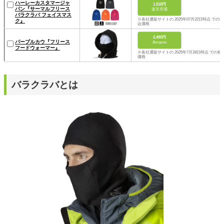
ハーレーカスタマージャ
1,518円
パン『サーマルフリース
楽天市場
バラクラバ フェイスマス
※各社通販サイトの 2025年07月22日時点 での税
ク』
込価格
2,490円
パープルカウ『フリース
Amazon
フードウォーマー』
※各社通販サイトの 2025年7月28日時点 での税
価格
バラクラバとは