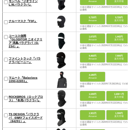
モンベル『ジオライン
Amazon
楽天市場
L.W.バラクラバ』
※各社通販サイトの 2025年07月22日時点 での税
込価格
5,720円
5,720円
Amazon
楽天市場
ナルーマスク『F3F』
※各社通販サイトの 2025年07月22日時点 での税
込価格
コーコス信岡
1,672円
1,442円
『GLODITOR ニオイクリ
Amazon
楽天市場
ア 消臭バラグラバ（G-
※各社通販サイトの 2025年07月22日時点 での税
234）』
込価格
9,460円
7,900円
ファイントラック『バラ
Amazon
楽天市場
クラバビーニー』
※各社通販サイトの 2025年07月22日時点 での税
込価格
4,180円
マムート『Balaclava
Amazon
1090-02851』
※各社通販サイトの 2025年7月28日時点 での税
価格
1,630円
1,630〜円
ROCKBROS（ロックブロ
Amazon
楽天市場
ス）『冬用バラクラバ』
※各社通販サイトの 2025年07月22日時点 での税
込価格
1,921円
1,390円
TS DESIGN『バラクラ
Amazon
楽天市場
バ 6WAYフェイスガード
（84291）』
※各社通販サイトの 2025年07月22日時点 での税
込価格