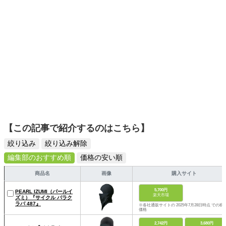
【この記事で紹介するのはこちら】
絞り込み
絞り込み解除
編集部のおすすめ順
価格の安い順
商品名
画像
購入サイト
5,700円
PEARL IZUMI（パールイ
楽天市場
ズミ）『サイクル バラク
ラバ 487』
※各社通販サイトの 2025年7月28日時点 での税
価格
2,742円
3,680円