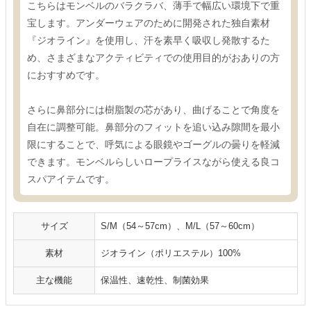
こちらはモンベルのバラクラバ、薄手で幅広い環境下で重
宝します。アンダーウェアのために開発された独自素材
『ジオライン』を使用し、汗を素早く吸収し発散するた
め、さまざまなアクティビティでの使用目的がおありの方
におすすめです。
さらに鼻部分には樹脂製の芯があり、曲げることで角度を
自在に調整可能。鼻部分のフィットを追い込み隙間を最小
限にすることで、呼気による眼鏡やゴーグルの曇りを軽減
できます。モンベルらしいロープライスながら使える良コ
スパアイテムです。
サイズ
S/M（54～57cm）、M/L（57～60cm）
素材
ジオライン（ポリエステル）100%
主な機能
保温性、速乾性、制菌効果