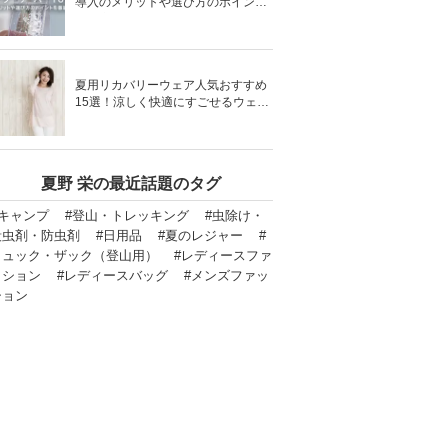
導入のメリットや選び方のポイント
を徹底解説
夏用リカバリーウェア人気おすすめ
15選！涼しく快適にすごせるウェア
をご紹介！
夏野 栄の最近話題のタグ
#キャンプ
#登山・トレッキング
#虫除け・
殺虫剤・防虫剤
#日用品
#夏のレジャー
#
リュック・ザック（登山用）
#レディースファ
ッション
#レディースバッグ
#メンズファッ
ション