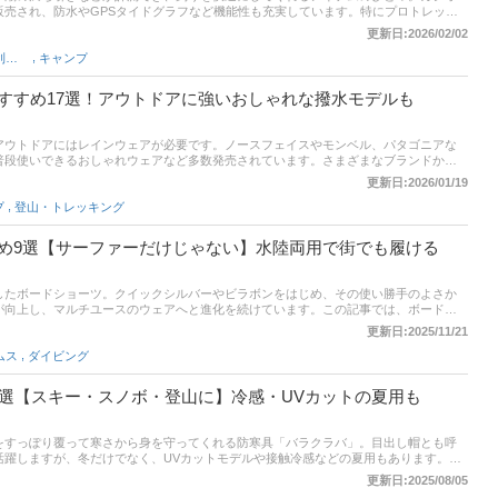
販売され、防水やGPSタイドグラフなど機能性も充実しています。特にプロトレック
事では、釣り用時計の選び方とおすすめ商品を紹介します。釣りに特化した専用モデルや
更新日:2026/02/02
記事後半には、比較一覧表、通販サイトの売れ筋人気ランキングもあるので、口コミ
,
釣り用携行品・便利グッズ
キャンプ
。
すすめ17選！アウトドアに強いおしゃれな撥水モデルも
アウトドアにはレインウェアが必要です。ノースフェイスやモンベル、パタゴニアな
普段使いできるおしゃれウェアなど多数発売されています。さまざまなブランドから
るので、どれを選んだらよいか迷ってしまう人も多いのではないでしょうか。この記
更新日:2026/01/19
栄さんのアドバイスをもとに、登山用レインウェアの選び方とおすすめ商品を紹介。選
,
プ
登山・トレッキング
ランドの売れ筋商品などをピックアップしています。記事後半には、比較一覧表、通
あるので、口コミや評判もチェックしてみてください。
め9選【サーファーだけじゃない】水陸両用で街でも履ける
したボードショーツ。クイックシルバーやビラボンをはじめ、その使い勝手のよさか
が向上し、マルチユースのウェアへと進化を続けています。この記事では、ボードシ
いて紹介します。後半には通販サイトにおける最新人気ランキングもありますので、
更新日:2025/11/21
う。
,
ムス
ダイビング
0選【スキー・スノボ・登山に】冷感・UVカットの夏用も
をすっぽり覆って寒さから身を守ってくれる防寒具「バラクラバ」。目出し帽とも呼
活躍しますが、冬だけでなく、UVカットモデルや接触冷感などの夏用もあります。そ
類や選び方、おすすめ商品を紹介します。バイク、スノーボード、登山で使いたい商
更新日:2025/08/05
クアップ。後半には、比較一覧表や通販サイトの最新人気ランキングもあるので、売