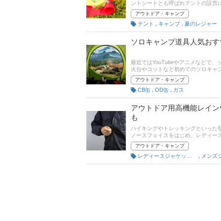
ントシートとも呼ばれテントの設営
くれる軽量・防水・コンパクトなタ
アウトドア・キャンプ
り快適にしてくれる縁の下の力持ち
,
,
テント
キャンプ
夏のレジャー
トの代用品、通販サイトの口コミや
ください。
ソロキャンプ道具人気おす
最近ではYouTubeやアニメなど
火台やコットなど初めてのソロキャ
ポイントもご紹介します。記事後半に
アウトドア・キャンプ
みてくださいね。
,
,
CB缶
OD缶
ガス
アウトドア用高機能レイン
も
ハイキングやトレッキングといった
ノースフェイスをはじめ、レディー
の記事では、高機能レインウェアの
アウトドア・キャンプ
売れ筋人気ランキングもあるのであ
,
レディースジャケット・アウター