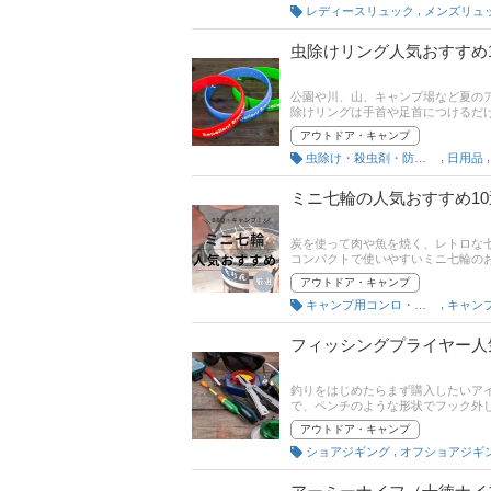
,
レディースリュック
虫除けリング人気おすすめ
公園や川、山、キャンプ場など夏の
除けリングは手首や足首につけるだ
や超音波を出す大人用のおしゃれな
アウトドア・キャンプ
すめ商品を紹介します。後半には比
,
虫除け・殺虫剤・防虫剤
日用品
ェックしてみてください。
ミニ七輪の人気おすすめ1
炭を使って肉や魚を焼く、レトロな
コンパクトで使いやすいミニ七輪の
る持ち運びやすい商品を厳選しまし
アウトドア・キャンプ
ください。
,
キャンプ用コンロ・グリル
キャン
フィッシングプライヤー人
釣りをはじめたらまず購入したいア
で、ペンチのような形状でフック外
やシマノ、スミスをはじめ、錆びな
アウトドア・キャンプ
で本記事では、フィッシングプライ
,
ショアジギング
オフショアジギ
を紹介します。後半には、比較一覧
てチェックしてみてください。