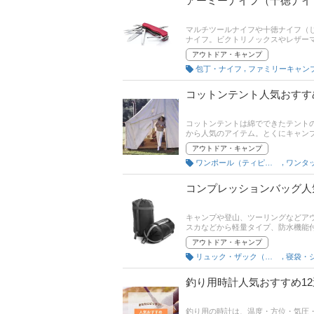
アーミーナイフ（十徳ナイ
マルチツールナイフや十徳ナイフ（
ナイフ。ビクトリノックスやレザー
ものが人気で種類も豊富です。そこ
アウトドア・キャンプ
のいい商品や高級モデルをピックア
,
包丁・ナイフ
ファミリーキャン
や口コミとあわせてチェックしてみ
コットンテント人気おすす
コットンテントは綿でできたテント
から人気のアイテム。とくにキャン
ットンテントの選び方のポイントや
アウトドア・キャンプ
アウトドアをより快適に楽しみまし
,
ワンポール（ティピー）テント
ワンタ
コンプレッションバッグ人
キャンプや登山、ツーリングなどア
スカなどから軽量タイプ、防水機能
は、コンプレッションバッグの選び
アウトドア・キャンプ
しますので、売れ筋や口コミとあわ
,
リュック・ザック（登山用）
寝袋・
釣り用時計人気おすすめ1
釣り用の時計は、温度・方位・気圧