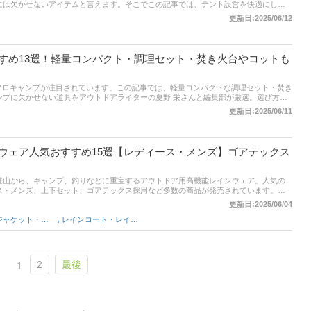
には欠かせないアイテムと言えます。そこでこの記事では、テント設営を快適にして
イプなど、グランドシートの選び方とおすすめ商品をご紹介します。テント生活をよ
更新日:2025/06/12
ですが、たくさんの製品があって迷ってしまいますね。記事後半には、グランドシー
評判、最新人気ランキングやスペック比較表もありますので、ぜひチェックしてみて
すめ13選！軽量コンパクト・調理セット・焚き火台やコットも
で、ソロキャンプが注目されています。この記事では、軽量コンパクトな調理セット・焚き
ンプに欠かせない道具をアウトドアライターの夏野 栄さんと編集部が厳選。選び方の
はAmazonやヤフーの人気売れ筋ランキングや口コミもありますのでぜひ参考にして
更新日:2025/06/11
ウェア人気おすすめ15選【レディース・メンズ】ゴアテックス
登山から、キャンプ、釣りなどに重宝するアウトドア用高機能レインウェア。人気の
ス・メンズ、上下セット、ゴアテックス採用など多数の商品が発売されています。こ
選び方とおすすめ商品を紹介します。後半には、レディース・メンズ別通販サイトの
更新日:2025/06/04
わせてチェックしてみてください。
,
メンズジャケット・アウター
レインコート・レインウェア
2
最後
1