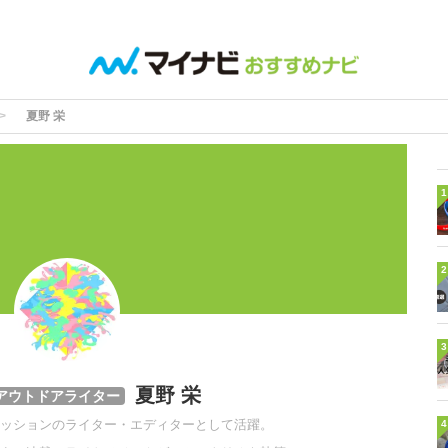
夏野 栄
1
2
3
夏野 栄
アウトドアライター
ッションのライター・エディターとして活躍。
4