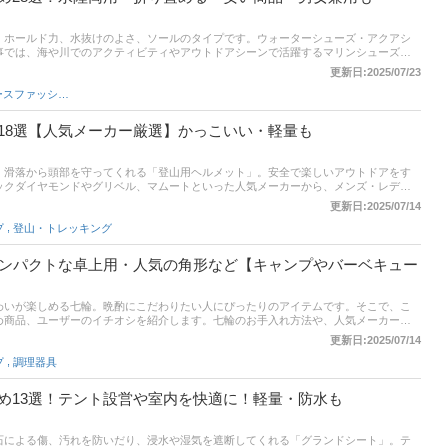
、ホールド力、水抜けのよさ、ソールのタイプです。ウォーターシューズ・アクアシ
事では、海や川でのアクティビティやアウトドアシーンで活躍するマリンシューズの
イチオシを紹介します。レディース・メンズ・キッズ用を厳選。ナイキやキーンなど
更新日:2025/07/23
い快適なモデル、コンパクトに折りたためるモデルも！比較一覧表や通販サイトの最
レディースファッション
筋や口コミとあわせてチェックしてみてください。
18選【人気メーカー厳選】かっこいい・軽量も
、滑落から頭部を守ってくれる「登山用ヘルメット」。安全で楽しいアウトドアをす
ックダイヤモンドやグリベル、マムートといった人気メーカーから、メンズ・レディ
発売されています。そこで本記事では登山用ヘルメットの選び方とおすすめ商品を紹
更新日:2025/07/14
能な商品もピックアップ。比較一覧表や通販サイトの最新人気ランキングもあるの
,
プ
登山・トレッキング
ックしてみてください。
コンパクトな卓上用・人気の角形など【キャンプやバーベキュー
わいが楽しめる七輪。晩酌にこだわりたい人にぴったりのアイテムです。そこで、こ
め商品、ユーザーのイチオシを紹介します。七輪のお手入れ方法や、人気メーカーの
Qが楽しめる丸型・角型、軽量コンパクトタイプなど、幅広いラインナップでお届けし
更新日:2025/07/14
通販サイトの人気ランキングや口コミも参考にしてみてくださいね。
,
プ
調理器具
め13選！テント設営や室内を快適に！軽量・防水も
石による傷、汚れを防いだり、浸水や湿気を遮断してくれる「グランドシート」。テ