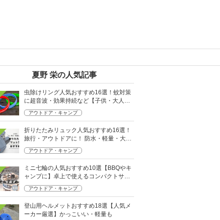
夏野 栄の人気記事
虫除けリング人気おすすめ16選！蚊対策
に超音波・効果持続など【子供・大人用
も】
アウトドア・キャンプ
折りたたみリュック人気おすすめ16選！
旅行・アウトドアに！ 防水・軽量・大容
量タイプも
アウトドア・キャンプ
ミニ七輪の人気おすすめ10選【BBQやキ
ャンプに】卓上で使えるコンパクトサイ
ズも！
アウトドア・キャンプ
登山用ヘルメットおすすめ18選【人気メ
ーカー厳選】かっこいい・軽量も