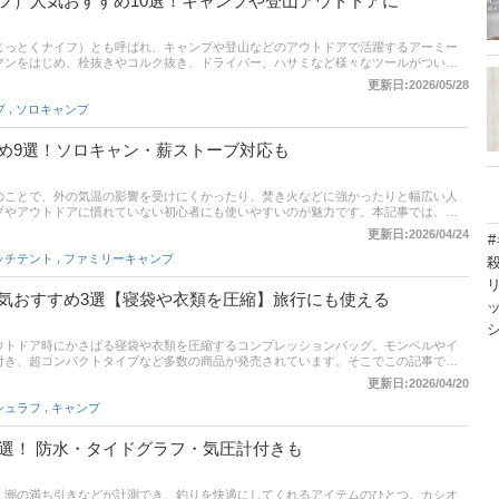
フ）人気おすすめ10選！キャンプや登山アウトドアに
じっとくナイフ）とも呼ばれ、キャンプや登山などのアウトドアで活躍するアーミー
マンをはじめ、栓抜きやコルク抜き、ドライバー、ハサミなど様々なツールがついた
で本記事では、アーミーナイフの選び方とおすすめ商品を紹介します。安くてコスパ
更新日:2026/05/28
ップ。後半には、比較一覧表や通販サイトの最新人気ランキングもあるので、売れ筋
,
プ
ソロキャンプ
てください。
め9選！ソロキャン・薪ストーブ対応も
のことで、外の気温の影響を受けにくかったり、焚き火などに強かったりと幅広い人
プやアウトドアに慣れていない初心者にも使いやすいのが魅力です。本記事では、コ
おすすめの商品を紹介します。使いやすいコットンテントを手に入れて、キャンプや
更新日:2026/04/24
ょう。
,
ッチテント
ファミリーキャンプ
気おすすめ3選【寝袋や衣類を圧縮】旅行にも使える
ウトドア時にかさばる寝袋や衣類を圧縮するコンプレッションバッグ。モンベルやイ
付き、超コンパクトタイプなど多数の商品が発売されています。そこでこの記事で
方やおすすめ商品を紹介します。通販サイトにおける最新人気ランキングなどを紹介
更新日:2026/04/20
せてチェックしてみてください。
,
シュラフ
キャンプ
2選！ 防水・タイドグラフ・気圧計付きも
・潮の満ち引きなどが計測でき、釣りを快適にしてくれるアイテムのひとつ。カシオ