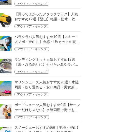
アウトドア・キャンプ
【買ってよかったアタックザック】人気
おすすめ12選【登山】軽量・防水・収納
力に注目！おしゃれモデルも
アウトドア・キャンプ
バラクラバ人気おすすめ10選【スキー・
スノボ・登山に】冷感・UVカットの夏用
も
アウトドア・キャンプ
ランディングネット人気おすすめ18選
【海・渓流釣りに】折りたたみやラバー
ネットも
アウトドア・キャンプ
マリンシューズ人気おすすめ28選！水陸
両用・折り畳める・安い商品・男女兼用
も
アウトドア・キャンプ
ボードショーツ人気おすすめ9選【サーフ
ァーだけじゃない】水陸両用で街でも履
ける
アウトドア・キャンプ
スノーシューおすすめ9選【平地・登山】
0