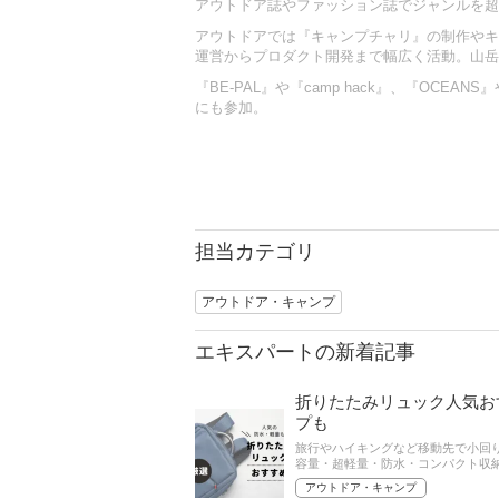
アウトドア誌やファッション誌でジャンルを超
アウトドアでは『キャンプチャリ』の制作やキ
運営からプロダクト開発まで幅広く活動。山岳
『BE-PAL』や『camp hack』、『OCEA
にも参加。
担当カテゴリ
アウトドア・キャンプ
エキスパートの新着記事
折りたたみリュック人気お
プも
旅行やハイキングなど移動先で小回
容量・超軽量・防水・コンパクト収
クの選び方とおすすめ商品を紹介し
アウトドア・キャンプ
認してみましょう。