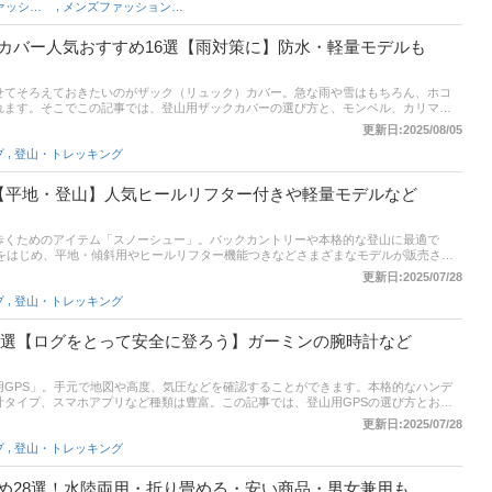
,
レディースファッション雑貨
メンズファッション雑貨・小物
てみてください。
カバー人気おすすめ16選【雨対策に】防水・軽量モデルも
せてそろえておきたいのがザック（リュック）カバー。急な雨や雪はもちろん、ホコ
れます。そこでこの記事では、登山用ザックカバーの選び方と、モンベル、カリマ
すすめ商品を紹介します。記事後半には比較一覧表、通販サイトにおける最新人気ラ
更新日:2025/08/05
口コミも確認してみましょう。
,
プ
登山・トレッキング
【平地・登山】人気ヒールリフター付きや軽量モデルなど
歩くためのアイテム「スノーシュー」。バックカントリーや本格的な登山に最適で
ーをはじめ、平地・傾斜用やヒールリフター機能つきなどさまざまなモデルが販売され
ーシューの選び方、ユーザーのイチオシ、エキスパート、編集部が厳選したおすすめ
更新日:2025/07/28
品や軽量アルミフレームもピックアップ。記事の後半には、比較一覧表や通販サイト
,
プ
登山・トレッキング
売れ筋や口コミとあわせてチェックしてみてください。
13選【ログをとって安全に登ろう】ガーミンの腕時計など
用GPS」。手元で地図や高度、気圧などを確認することができます。本格的なハンデ
計タイプ、スマホアプリなど種類は豊富。この記事では、登山用GPSの選び方とおす
スントなど人気ブランドの製品をピックアップ！後半には、比較一覧表や通販サイト
更新日:2025/07/28
売れ筋や口コミとあわせてチェックしてみてください。
,
プ
登山・トレッキング
め28選！水陸両用・折り畳める・安い商品・男女兼用も