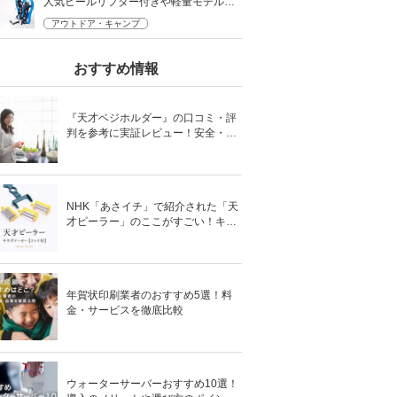
人気ヒールリフター付きや軽量モデルな
ど
アウトドア・キャンプ
おすすめ情報
『天才ベジホルダー』の口コミ・評
判を参考に実証レビュー！安全・時
短の調理サポートアイテム！
NHK「あさイチ」で紹介された「天
才ピーラー」のここがすごい！キャ
ベツがほわほわ4枚刃ピーラーの魅
力に迫る！
年賀状印刷業者のおすすめ5選！料
金・サービスを徹底比較
ウォーターサーバーおすすめ10選！