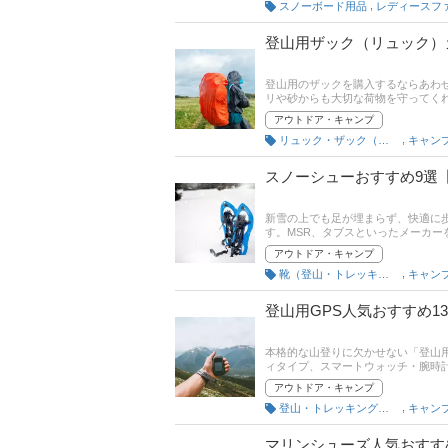
,
スノーボード用品
れ筋や口コミとあわせてチェックし
登山用ザック（リュック）
登山用のザックを購入するならあわ
リや砂からも大切な荷物を守ってく
ー、ノースフェイスといった人気お
アウトドア・キャンプ
ンキングもありますので、売れ筋や
,
リュック・ザック（登山用）
キャン
スノーシューおすすめ9選
新雪の上でも足が埋まらず、快適に
す。MSR、タブスといったメーカ
ています。そこで本記事では、スノ
アウトドア・キャンプ
商品を紹介します。コスパ抜群の商
,
靴（登山・トレッキング用）
キャン
の最新人気ランキングもあるので、
登山用GPS人気おすすめ
本格的な山登りに欠かせない「登山
ィタイプ、スマートウォッチ・腕時
すめ商品を紹介します。ガーミンや
アウトドア・キャンプ
の最新人気ランキングもあるので、
,
登山・トレッキング携行品
キャン
マリンシューズ人気おすす