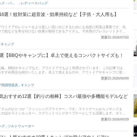
,
メンズリュック・バックパック
レディースバッグ
16選！蚊対策に超音波・効果持続など【子供・大人用も】
アウトドアやレジャーをより楽しい思い出にするためにも虫除け対策は重要です。虫
けで蚊などを寄せ付けない効果が期待できるアイテム。子供用のブレスレットタイプ
腕時計タイプなど種類はさまざま。そこで本記事では、虫除けリングの選び方とおす
更新日:2026/07/02
較一覧や通販サイトの最新人気ランキングもあるので、売れ筋や口コミとあわせてチ
,
キャンプ
0選【BBQやキャンプに】卓上で使えるコンパクトサイズも！
七輪。BBQやキャンプなど、アウトドアでもよく利用されています。この記事では、
おすすめ商品を紹介いたします。卓上で使えるものや、アウトドアやキャンプに使え
た。通販サイトの人気ランキングも掲載しているので、売れ筋や口コミも参考にして
更新日:2026/06/09
,
プ用調理器具
キャンプ
気おすすめ12選【釣りの相棒】コスパ最強や多機能モデルなど
イテムのひとつが「フィッシングプライヤー」です。ライトゲームからジギングま
しのほかラインカッター、スプリットリングオープナーとしても活躍します。ダイワ
いステンレスやアルミ、コスパ重視、多機能で高級など、種類はさまざまです。そこ
更新日:2026/05/29
ヤーの選び方、ユーザーのイチオシ、エキスパート、編集部が厳選したおすすめ商品
,
ング
ソルトウォーター
表や通販サイトの最新人気ランキングのリンクもあるので、売れ筋や口コミとあわせ