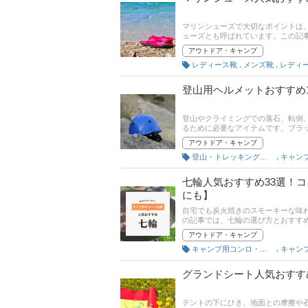
マリンシューズで大切なポイントは
ューズとも呼ばれています。この記
選び方とおすすめ商品、ユーザーの
アウトドア・キャンプ
人気ブランドを中心に、砂が入らな
,
,
レディース靴
メンズ靴
新人気ランキングもあるので、売れ
登山用ヘルメットおすすめ
登山やクライミングでの落石、転倒
るために必要なアイテムです。ブラ
ース、軽量、大きめサイズなど多数
アウトドア・キャンプ
介します。かっこいいモデルや高機
,
登山・トレッキング携行品
キャン
で、売れ筋や口コミとあわせてチェ
七輪人気おすすめ33選！
にも】
自宅でも炭火焼きのスモーキーな味
の記事では、七輪の選び方とおすす
特徴も解説！ 自宅やキャンプでBB
アウトドア・キャンプ
ます。どれがいいか迷ったときは、
,
キャンプ用コンロ・グリル
キャン
グランドシート人気おすす
テントの下にひき、地面との摩擦や