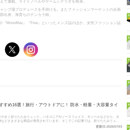
えて連載。ライトノベルやゲームシナリオを執筆。
ャンプ場プロデュースを手掛ける。またファッションマーケットの企画
部出身、海育ちのテンカラ師。
5
NS』や『MonoMax』『Fine』といったメンズ誌のほか、女性ファッション誌
6
7
8
すすめ16選！旅行・アウトドアに！ 防水・軽量・大容量タイ
9
りのきく折りたたみリュック。パタゴニアやノースフェイス、モンベルなどから、大
納などさまざまな商品が発売されています。そこでこの記事では、折りたたみリュッ
ます。後半に通販サイトの最新人気ランキングもありますので、売れ筋や口コミを確
更新日:2026/07/03
1