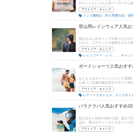
やスントといった人気メーカーから
やG-SHOCKは人気です。この記
アウトドア・キャンプ
スマートウォッチもピックアップ。
,
メンズ腕時計
や評判もチェックしてみてください
登山用レインウェア人気お
登山をはじめキャンプや釣りなどの
どから、ゴアテックス採用モデルや
登山に使えるレインウェアが出てい
アウトドア・キャンプ
事では、アウトドアライター夏野 
,
レインコート・レインウェア
キャン
び方のポイントや人気アウトドアブ
販サイトの売れ筋人気ランキングも
ボードショーツ人気おすす
もともとはサーフパンツとして登場
ら徐々に生地の耐久性やデザイン性
ョーツの選び方とおすすめ商品につ
アウトドア・キャンプ
売れ筋や口コミも確認してみましょ
,
レディースボトムス
メンズボト
バラクラバ人気おすすめ1
目のまわり以外の頭から顔、首まで
ばれ、登山やウィンタースポーツで
こでこの記事では、バラクラバの種
アウトドア・キャンプ
品や夏用、おしゃれなモデルもピッ