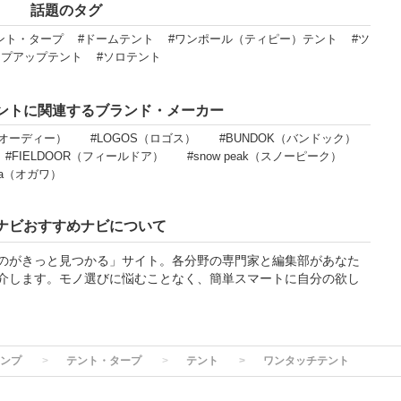
話題のタグ
ント・タープ
#ドームテント
#ワンポール（ティピー）テント
#ツ
ップアップテント
#ソロテント
ントに関連するブランド・メーカー
ーオーディー）
#LOGOS（ロゴス）
#BUNDOK（バンドック）
#FIELDOOR（フィールドア）
#snow peak（スノーピーク）
wa（オガワ）
ナビおすすめナビについて
のがきっと見つかる」サイト。各分野の専門家と編集部があなた
介します。モノ選びに悩むことなく、簡単スマートに自分の欲し
ンプ
テント・タープ
テント
ワンタッチテント