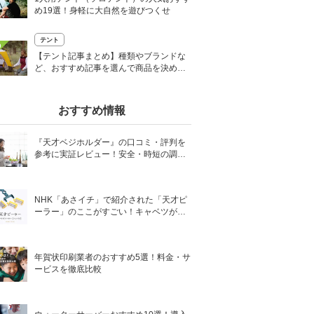
め19選！身軽に大自然を遊びつくせ
テント
0
【テント記事まとめ】種類やブランドな
ど、おすすめ記事を選んで商品を決めよ
う
おすすめ情報
『天才ベジホルダー』の口コミ・評判を
参考に実証レビュー！安全・時短の調理
サポートアイテム！
NHK「あさイチ」で紹介された「天才ピ
ーラー」のここがすごい！キャベツがほ
わほわ4枚刃ピーラーの魅力に迫る！
年賀状印刷業者のおすすめ5選！料金・サ
ービスを徹底比較