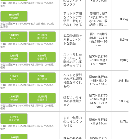
のコンパクト
×高さ97cm
※各社通販サイトの 2025年7月1日時点 での税込
なソファ
価格
アウトドア用
使用時：幅7
180,356円
をインドアで
1×奥行83×高
Amazon
8.2kg
活用！折りた
さ113cm、収
※各社通販サイトの 2024年11月01日時点 での税
たみもできる
納時：幅71×
込価格
奥行21×高さ
96cm
幅58.5×奥行
18,800円
23,660円
多段階調節で
86.5～121.5
Amazon
楽天市場
きるコンパク
8.5kg
×高さ89～99
トな製品
※各社通販サイトの 2025年7月1日時点 での税込
cm
価格
スッキリした
7,798円
6,980円
幅53×奥行93
フォルム、可
Amazon
楽天市場
～138×高さ1
約8kg
動域の広い座
1.9～70cm
※各社通販サイトの 2025年7月1日時点 での税込
椅子タイプ！
価格
ヘッドと腰部
9,064円
9,980円
幅58×奥行64
それぞれ調節
Amazon
楽天市場
～88×高さ9
約8.3kg
可能なすぐれ
1.5c～101m
※各社通販サイトの 2025年7月1日時点 での税込
もの
価格
幅73×奥行70
13,990円
13,990円
ほどよいサイ
～164×高さ1
Amazon
楽天市場
ズの多機能チ
18.9kg
13.5～121.5
ェア
※各社通販サイトの 2025年7月1日時点 での税込
cm
価格
5,999円
まるで無重力
幅60×奥行85
楽天市場
のようにくつ
約7kg
×高さ98cm
ろげる
※各社通販サイトの 2025年7月1日時点 での税込
価格
12,611円
厚みのある座
幅58×奥行5