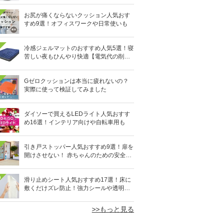
お尻が痛くならないクッション人気おす
すめ9選！オフィスワークや日常使いも
冷感ジェルマットのおすすめ人気5選！寝
苦しい夜もひんやり快適【電気代の削減
にも】
Gゼロクッションは本当に疲れないの？
実際に使って検証してみました
ダイソーで買えるLEDライト人気おすす
め16選！インテリア向けや自転車用も
引き戸ストッパー人気おすすめ9選！扉を
開けさせない！ 赤ちゃんのための安全グ
ッズ
0
滑り止めシート人気おすすめ17選！床に
敷くだけズレ防止！強力シールや透明タ
イプも
>>もっと見る