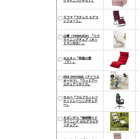
クライニングチェア』
ラフマ『フチュラ エアコ
ンフォート』
山善（YAMAZEN）『リク
ライニングチェア（オッ
トマン付き）』
セルタン『和楽の雲
（下）』
IRIS OHYAMA（アイリス
オーヤマ）『ウッドアー
ムチェア Lサイズ』
サカベ『フルフラットバ
ケットレーシングチェア
ー』
モダンデコ『無段階リク
ライニング ゼログラビテ
ィチェア』