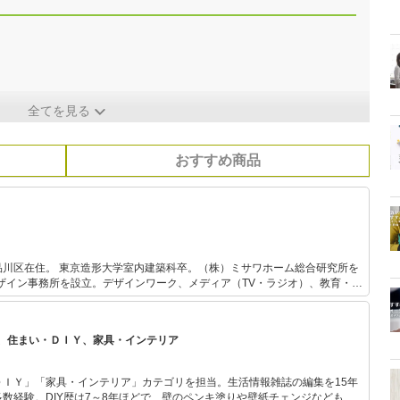
全てを見る
おすすめ商品
品川区在住。 東京造形大学室内建築科卒。（株）ミサワホーム総合研究所を
デザイン事務所を設立。デザインワーク、メディア（TV・ラジオ）、教育・執
」ファニチャーガイド。 現業のかたわら、「家具デザインを愉し
具塾、家具セミナーなど活動。
、住まい・ＤＩＹ、家具・インテリア
ＤＩＹ」「家具・インテリア」カテゴリを担当。生活情報雑誌の編集を15年
数経験。DIY歴は7～8年ほどで、壁のペンキ塗りや壁紙チェンジなどもチ