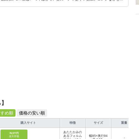
もモノ選びがしやすい記事をお届けします！
ら】
すすめ順
価格の安い順
購入サイト
特徴
サイズ
重量
あたたかみの
76,977円
あるフォルム
幅85×奥行94
楽天市場
-