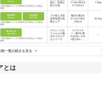
Amazon
面が、快適な
7〜83×高さ9
7.6kg
座り心地
2〜101cm
※各社通販サイトの 2025年7月1日時点 での税込
価格
125,000円
210,100円
ブナ材と天然
幅75×奥行8
Amazon
楽天市場
皮革使用の高
3〜117×高さ
32.5kg
級チェア
100cm
※各社通販サイトの 2025年7月1日時点 での税込
価格
クラシックな
リクライナ
98,120〜円
フォルムが魅
ー：幅76×奥
楽天市場
−
力のコロニア
行き88～113
※各社通販サイトの 2025年7月1日時点 での税込
ルシリーズ
×高さ94～80
価格
cm、スツー
ル：幅57×奥
行き50×高さ
比較一覧の続きを見る
38cm
アとは