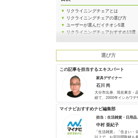
▼
リクライニングチェアとは
▼
リクライニングチェアの選び方
▼
ユーザーが選んだイチオシ5選
▼
リクライニングチェアおすすめ13選
選び方
この記事を担当するエキスパート
家具デザイナー
石川 尚
大分市出身、現在東京・
経て、2000年イシカワ
筆の現場で活躍。 日本グッドデザイン賞受賞。公益社団法人日本インテリアデザイナー協会元副理事
長。生活情報総合サイト「All About
マイナビおすすめナビ編集部
む」をライフワークに家
担当：生活雑貨・日用品
中村 亜紀子
「生活雑貨」「住まい・
以上で、お宅訪問取材も多