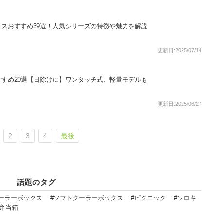
スおすすめ39選！人気シリーズの特徴や魅力を解説
更新日:2025/07/14
すめ20選【日除けに】ワンタッチ式、軽量モデルも
更新日:2025/06/27
2
3
4
最後
話題のタグ
ーラーボックス
#ソフトクーラーボックス
#ピクニック
#ソロキ
#弁当箱