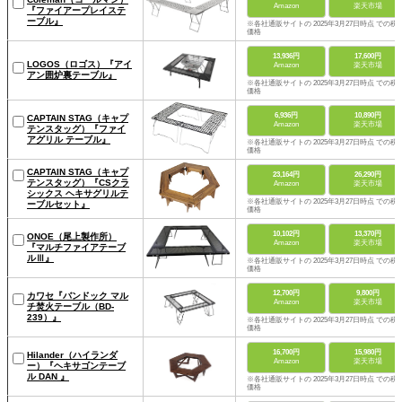
Amazon
楽天市場
『ファイアープレイステ
ーブル』
※各社通販サイトの 2025年3月27日時点 での税
価格
13,936円
17,600円
LOGOS（ロゴス）『アイ
Amazon
楽天市場
アン囲炉裏テーブル』
※各社通販サイトの 2025年3月27日時点 での税
価格
6,936円
10,890円
CAPTAIN STAG（キャプ
Amazon
楽天市場
テンスタッグ）『ファイ
アグリル テーブル』
※各社通販サイトの 2025年3月27日時点 での税
価格
CAPTAIN STAG（キャプ
23,164円
26,290円
テンスタッグ）『CSクラ
Amazon
楽天市場
シックス ヘキサグリルテ
※各社通販サイトの 2025年3月27日時点 での税
ーブルセット』
価格
10,102円
13,370円
ONOE（尾上製作所）
Amazon
楽天市場
『マルチファイアテーブ
ルⅢ』
※各社通販サイトの 2025年3月27日時点 での税
価格
12,700円
9,800円
カワセ『バンドック マル
Amazon
楽天市場
チ焚火テーブル（BD-
239）』
※各社通販サイトの 2025年3月27日時点 での税
価格
16,700円
15,980円
Hilander（ハイランダ
Amazon
楽天市場
ー）『ヘキサゴンテーブ
ル DAN 』
※各社通販サイトの 2025年3月27日時点 での税
価格