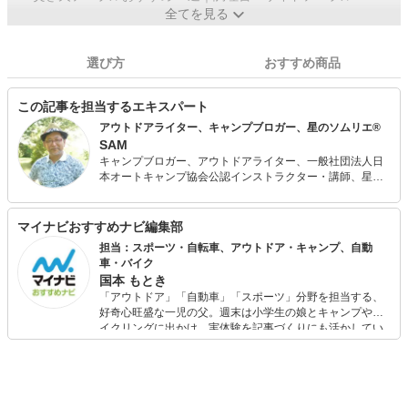
全てを見る
選び方
おすすめ商品
この記事を担当するエキスパート
アウトドアライター、キャンプブロガー、星のソムリエ®
SAM
キャンプブロガー、アウトドアライター、一般社団法人日
本オートキャンプ協会公認インストラクター・講師、星の
ソムリエ®（星空案内人®）JAXA宇宙教育リーダー、光学
機器メーカーマーケティングディレクター。 アウトドア
誌、WEBマガジン、企業広報誌、新聞などへの取材協力・
マイナビおすすめナビ編集部
執筆活動、CMコーディネートを行っている傍ら、キャンプ
担当：スポーツ・自転車、アウトドア・キャンプ、自動
体験・キャンプ料理レシピをまとめた自身のWEBサイト「
車・バイク
Sam-Home Sam-Camp / キャンプの宝物を探そう！」
国本 もとき
（2001年開設）並びにブログ「SAMのLIFEキャンプブログ
「アウトドア」「自動車」「スポーツ」分野を担当する、
Doors , In & Out !」（2004年開設）を運営。 サイトは通算
好奇心旺盛な一児の父。週末は小学生の娘とキャンプやサ
700万人以上に利用され、ブログ投稿数は5000記事を超え
イクリングに出かけ、実体験を記事づくりにも活かしてい
る。 同時に、星のソムリエ®として全国のキャンプ場や観
ます。読者の「知りたい」を分かりやすく届けることをモ
光施設等にて夜の魅力と星空の楽しみを広めている。
ットーに、信頼できるコンテンツ制作に努めています。