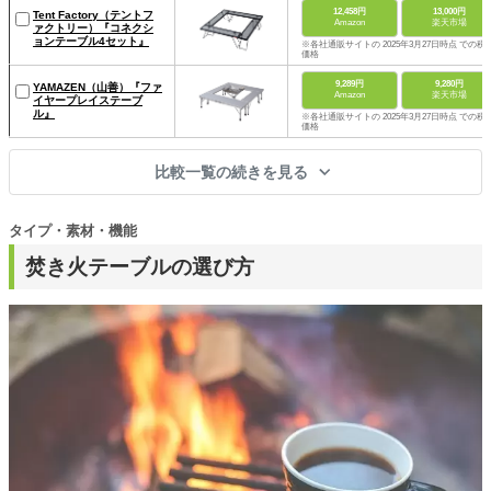
12,458円
13,000円
Tent Factory（テントフ
Amazon
楽天市場
ァクトリー）『コネクシ
ョンテーブル4セット』
※各社通販サイトの 2025年3月27日時点 での税
価格
9,289円
9,280円
YAMAZEN（山善）『ファ
Amazon
楽天市場
イヤープレイステーブ
ル』
※各社通販サイトの 2025年3月27日時点 での税
価格
比較一覧の続きを見る
タイプ・素材・機能
焚き火テーブルの選び方