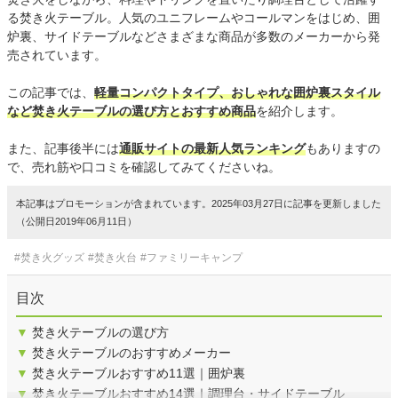
る焚き火テーブル。人気のユニフレームやコールマンをはじめ、囲
炉裏、サイドテーブルなどさまざまな商品が多数のメーカーから発
売されています。
この記事では、
軽量コンパクトタイプ、おしゃれな囲炉裏スタイル
など焚き火テーブルの選び方とおすすめ商品
を紹介します。
また、記事後半には
通販サイトの最新人気ランキング
もありますの
で、売れ筋や口コミを確認してみてくださいね。
本記事はプロモーションが含まれています。2025年03月27日に記事を更新しました
（公開日2019年06月11日）
#焚き火グッズ
#焚き火台
#ファミリーキャンプ
目次
▼
焚き火テーブルの選び方
▼
焚き火テーブルのおすすめメーカー
▼
焚き火テーブルおすすめ11選｜囲炉裏
▼
焚き火テーブルおすすめ14選｜調理台・サイドテーブル