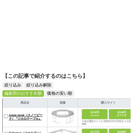
【この記事で紹介するのはこちら】
絞り込み
絞り込み解除
編集部のおすすめ順
価格の安い順
商品名
画像
購入サイト
42,240円
42,240円
snow peak（スノーピー
Amazon
楽天市場
ク）『ジカロテーブル』
※各社通販サイトの 2025年3月27日時点 での税
価格
15,771円
20,900円
Coleman（コールマン）