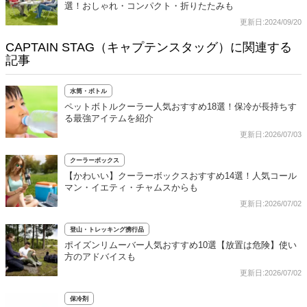
選！おしゃれ・コンパクト・折りたたみも
更新日:2024/09/20
CAPTAIN STAG（キャプテンスタッグ）に関連する
記事
水筒・ボトル
ペットボトルクーラー人気おすすめ18選！保冷が長持ちす
る最強アイテムを紹介
更新日:2026/07/03
クーラーボックス
【かわいい】クーラーボックスおすすめ14選！人気コール
マン・イエティ・チャムスからも
更新日:2026/07/02
登山・トレッキング携行品
ポイズンリムーバー人気おすすめ10選【放置は危険】使い
方のアドバイスも
更新日:2026/07/02
保冷剤