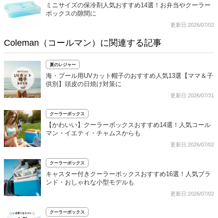
ミニサイズの保冷剤人気おすすめ14選！お弁当やクーラー
ボックスの隙間に
更新日:2026/07/02
Coleman（コールマン）に関連する記事
夏のレジャー
海・プール用UVカット帽子のおすすめ人気13選【ママ＆子
供別】頭皮の日焼け対策に
更新日:2026/07/31
クーラーボックス
【かわいい】クーラーボックスおすすめ14選！人気コール
マン・イエティ・チャムスからも
更新日:2026/07/02
クーラーボックス
キャスター付きクーラーボックスおすすめ16選！人気ブラ
ンド・おしゃれな小型モデルも
更新日:2026/07/02
クーラーボックス