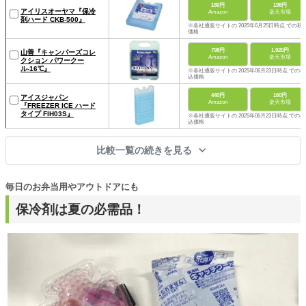
180円
198円
アイリスオーヤマ『保冷
Amazon
楽天市場
剤ハード CKB-500』
※各社通販サイトの 2025年6月25日時点 での税
価格
798円
1,920円
山善『キャンパーズコレ
Amazon
楽天市場
クション パワークー
ル-16℃』
※各社通販サイトの 2025年06月23日時点 での税
込価格
440円
160円
アイスジャパン
Amazon
楽天市場
『FREEZER ICE ハード
タイプ FIH03S』
※各社通販サイトの 2025年06月23日時点 での税
込価格
比較一覧の続きを見る
毎日のお弁当用やアウトドアにも
保冷剤は夏の必需品！