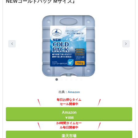
NEWコールドパック Mサイズ』
出典：
Amazon
毎日お得なタイム
セール開催中
Amazon
￥898
24時間タイムセー
ル毎日開催中
楽天市場