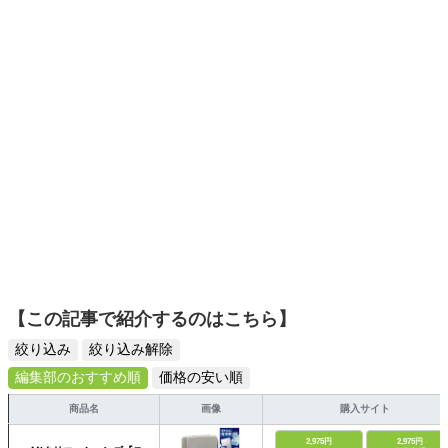
ットーに、信頼できるコンテンツ制作に努めています。
などへの執筆活動と、整理に関する新たなサービスを色々
と開発中。著書『「片付けが苦手な子」が驚くほど変わる
本』（青春出版）。
【この記事で紹介するのはこちら】
絞り込み
絞り込み解除
編集部のおすすめ順
価格の安い順
商品名
画像
購入サイト
2,975円
2,975円