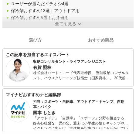
▼
ユーザーが選んだイチオシ4選
▼
保冷剤おすすめ13選｜アウトドア用
▼
保冷剤おすすめ5選｜お弁当用
全てを見る
選び方
おすすめ商品
この記事を担当するエキスパート
収納コンサルタント・ライフアレンジニスト
有賀 照枝
株式会社ハート・コード代表取締役。 整理収納コンサルタ
ント、ハウスクリーニング技能士（国家資格）。 30代前半
の2年間で離婚、ガン闘病、多額の借金、倒産解雇等など一
気に人生のどん底を経験し、整理収納理論に出会ってから
人生が好転。 ご縁あって「部屋磨きは自分磨き・職場磨き
マイナビおすすめナビ編集部
はスタッフ磨き」をモットーに家事代行・整理収納関連事
担当：スポーツ・自転車、アウトドア・キャンプ、自動
業で2007年に独立。 自身の経験からも環境を整えると色々
車・バイク
なことが整ってくることを痛感しているので、個人や企業
国本 もとき
にコンサルティングやセミナーなど様々な形でその大切さ
「アウトドア」「自動車」「スポーツ」分野を担当する、
をお伝えしている。 2012年から現場をよく知る家事・収納
好奇心旺盛な一児の父。週末は小学生の娘とキャンプやサ
用品の説明ゲストとしてジュピターショップチャンネルに
イクリングに出かけ、実体験を記事づくりにも活かしてい
出演中。商品の企画、売り方の提案等にも携わっており、1
ます。読者の「知りたい」を分かりやすく届けることをモ
日1億円以上の販売実績多数あり。 近年は、webメディア