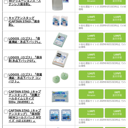
ＭIクリエーションズ『ス
Amazon
楽天市場
テンレス保冷剤』
※各社通販サイトの 2026年6月10日時点 での税
価格
1,334円
1,115円
キャプテンスタッグ
Amazon
楽天市場
(CAPTAIN STAG)『保冷
剤』
※各社通販サイトの 2026年6月10日時点 での税
価格
1,449円
1,595円
LOGOS（ロゴス） 『倍
Amazon
楽天市場
速凍結・氷点下パックL』
※各社通販サイトの 2025年06月23日時点 での税
込価格
1,500円
1,650円
LOGOS（ロゴス）『保冷
Amazon
楽天市場
剤 氷点下パックGT』
※各社通販サイトの 2025年06月23日時点 での税
込価格
1,241円
1,375円
LOGOS（ロゴス）『倍速
Amazon
楽天市場
凍結・氷点下パック コン
パクト』
※各社通販サイトの 2025年06月23日時点 での税
込価格
CAPTAIN STAG（キャプ
191円
192円
テンスタッグ）『抗菌ク
Amazon
楽天市場
ールタイム Lサイズ
※各社通販サイトの 2025年06月23日時点 での税
500g（M-8998）』
込価格
CAPTAIN STAG（キャプ
1,180円
1,603円
テンスタッグ）『保冷剤
Amazon
楽天市場
NEWコールドパック Mサ
※各社通販サイトの 2025年06月23日時点 での税
イズ（UZ-13189）』
込価格