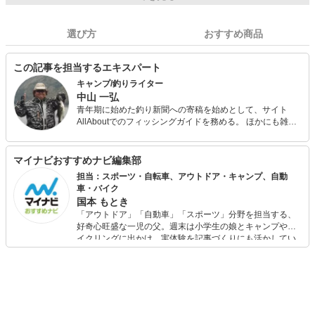
選び方
おすすめ商品
この記事を担当するエキスパート
キャンプ/釣りライター
中山 一弘
青年期に始めた釣り新聞への寄稿を始めとして、サイト
AllAboutでのフィッシングガイドを務める。 ほかにも雑誌
『Salty!（ソルティ）』やアウトドア系の雑誌やWeb媒体な
どでの執筆多数。 今も休日には必ず海山湖を駆けまわって
いる自然派で、あらゆるジャンルの釣りを体験し、季節に
マイナビおすすめナビ編集部
合わせて日本中の旬な魚を追っている。 キャンプ用品は、
担当：スポーツ・自転車、アウトドア・キャンプ、自動
あえて払い下げのミリタリー系ギアで揃えるマニアな一面
車・バイク
も。
国本 もとき
「アウトドア」「自動車」「スポーツ」分野を担当する、
好奇心旺盛な一児の父。週末は小学生の娘とキャンプやサ
イクリングに出かけ、実体験を記事づくりにも活かしてい
ます。読者の「知りたい」を分かりやすく届けることをモ
ットーに、信頼できるコンテンツ制作に努めています。