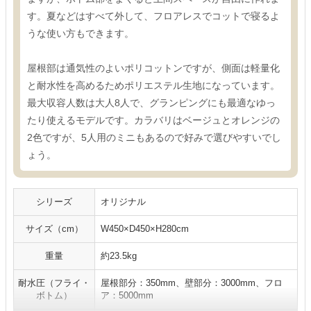
す。夏などはすべて外して、フロアレスでコットで寝るよ
うな使い方もできます。
屋根部は通気性のよいポリコットンですが、側面は軽量化
と耐水性を高めるためポリエステル生地になっています。
最大収容人数は大人8人で、グランピングにも最適なゆっ
たり使えるモデルです。カラバリはベージュとオレンジの
2色ですが、5人用のミニもあるので好みで選びやすいでし
ょう。
シリーズ
オリジナル
サイズ（cm）
W450×D450×H280cm
重量
約23.5kg
耐水圧（フライ・
屋根部分：350mm、壁部分：3000mm、フロ
ボトム）
ア：5000mm