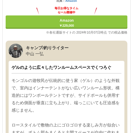
出典：
Amazon
毎日お得なタイム
セール開催中
Amazon
￥229,000
※各社通販サイトの 2024年10月07日時点 での税込価格
キャンプ/釣りライター
中山 一弘
ゲルのように広々したワンルームスペースでくつろぐ
モンゴルの遊牧民が伝統的に使う家（ゲル）のような外観
で、室内はインナーテントがない広いワンルーム形状。構
造的にはワンポールテントですが、サイドポールも併用す
るため側面が垂直に立ち上がり、端っこにいても圧迫感を
感じません。
ロースタイルで敷物の上にゴロゴロする楽しみ方が似合い
ますが、ボトム部をまくると土間スペースが自由に作れま