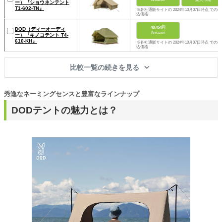
ー）『ショウネンテント
T1-602-TN』
※各社通販サイトの 2024年10月07日時点 での税
込価格
40,454円
DOD（ディーオーディ
Amazon
ー）『キノコテント T4-
610-KH』
※各社通販サイトの 2024年10月07日時点 での税
込価格
比較一覧の続きを見る
秀逸なネーミングセンスと豊富なラインナップ
DODテントの魅力とは？