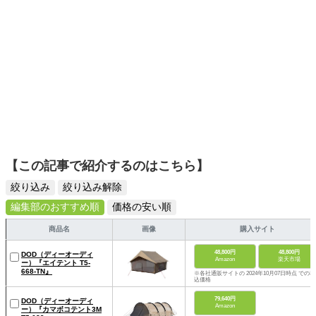
【この記事で紹介するのはこちら】
絞り込み
絞り込み解除
編集部のおすすめ順
価格の安い順
商品名
画像
購入サイト
48,800円
48,800円
DOD（ディーオーディ
Amazon
楽天市場
ー）『エイテント T5-
668-TN』
※各社通販サイトの 2024年10月07日時点 での税
込価格
79,640円
DOD（ディーオーディ
Amazon
ー）『カマボコテント3M