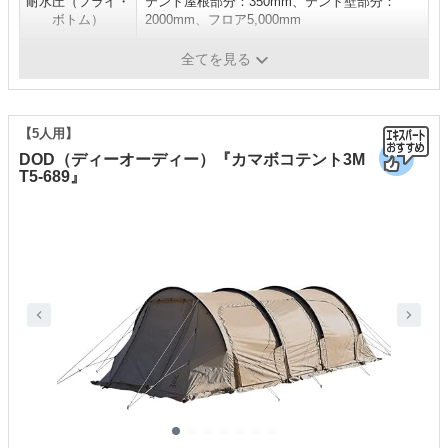
耐水圧（フライ・
テント屋根部分：350mm、テント壁部分：
ボトム）
2000mm、フロア5,000mm
定員
大人5名
全てを見る
【5人用】
DOD（ディーオーディー）『カマボコテント3M
T5-689』