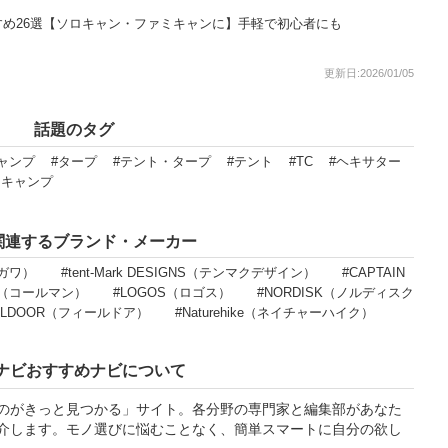
め26選【ソロキャン・ファミキャンに】手軽で初心者にも
更新日:2026/01/05
話題のタグ
ャンプ
#タープ
#テント・タープ
#テント
#TC
#ヘキサター
ロキャンプ
関連するブランド・メーカー
オガワ）
#tent-Mark DESIGNS（テンマクデザイン）
#CAPTAIN
an（コールマン）
#LOGOS（ロゴス）
#NORDISK（ノルディスク
IELDOOR（フィールドア）
#Naturehike（ネイチャーハイク）
ナビおすすめナビについて
のがきっと見つかる」サイト。各分野の専門家と編集部があなた
介します。モノ選びに悩むことなく、簡単スマートに自分の欲し