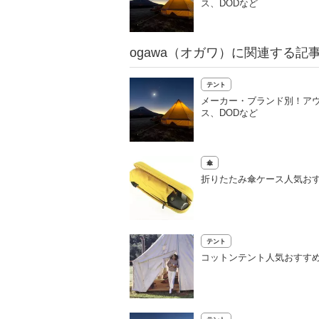
ス、DODなど
ogawa（オガワ）に関連する記
テント
メーカー・ブランド別！ア
ス、DODなど
傘
折りたたみ傘ケース人気おす
テント
コットンテント人気おすす