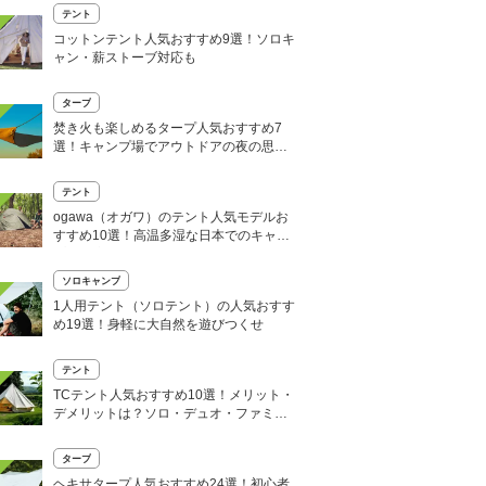
テント
コットンテント人気おすすめ9選！ソロキ
ャン・薪ストーブ対応も
タープ
焚き火も楽しめるタープ人気おすすめ7
選！キャンプ場でアウトドアの夜の思い
出づくりを
テント
ogawa（オガワ）のテント人気モデルお
すすめ10選！高温多湿な日本でのキャン
プを快適に
ソロキャンプ
1人用テント（ソロテント）の人気おすす
め19選！身軽に大自然を遊びつくせ
テント
TCテント人気おすすめ10選！メリット・
デメリットは？ソロ・デュオ・ファミキ
ャンに
タープ
ヘキサタープ人気おすすめ24選！初心者