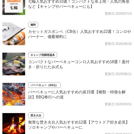
七輪人気おすすめ33選！コンパクトな卓上用・人気の角形
など【キャンプやバーベキューにも】
更新日:2025/07/14
燃料
カセットガスボンベ（CB缶）人気おすすめ22選！コンロや
バーナー、備蓄燃料に
更新日:2025/06/18
キャンプ用調理器具
コンパクトなバーベキューコンロ人気おすすめ18選！蓋付
き・折りたたみ式も
更新日:2025/06/11
バーベキュー（BBQ）
バーベキューに人気おすすめの炭15選【種類・特徴を解
説】BBQ奉行への道
更新日:2025/03/31
焚き火台
無骨な焚き火台人気おすすめ12選【アウトドア好き必見】
ソロキャンプやバーベキューに