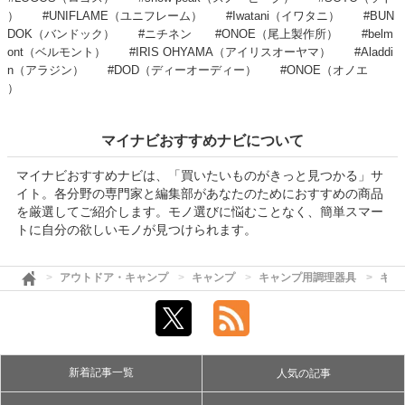
）
#UNIFLAME（ユニフレーム）
#Iwatani（イワタニ）
#BUN
DOK（バンドック）
#ニチネン
#ONOE（尾上製作所）
#belm
ont（ベルモント）
#IRIS OHYAMA（アイリスオーヤマ）
#Aladdi
n（アラジン）
#DOD（ディーオーディー）
#ONOE（オノエ
）
マイナビおすすめナビについて
マイナビおすすめナビは、「買いたいものがきっと見つかる」サ
イト。各分野の専門家と編集部があなたのためにおすすめの商品
を厳選してご紹介します。モノ選びに悩むことなく、簡単スマー
トに自分の欲しいモノが見つけられます。
アウトドア・キャンプ
キャンプ
キャンプ用調理器具
キャ
新着記事一覧
人気の記事