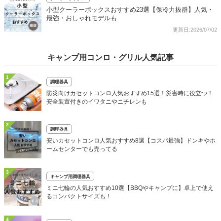
小型クーラーボックスおすすめ23選【保冷力抜群】人気・
最強・おしゃれモデルも
更新日:2026/07/02
キャンプ用コンロ・グリル人気記事
1
調理器具
防災向けカセットコンロ人気おすすめ15選！災害時に役立つ！
安全装置付きのイワタニやニチレンも
2
調理器具
安いカセットコンロ人気おすすめ8選【コスパ最強】ドンキやホ
ームセンターでも売ってる
3
キャンプ用調理器具
ミニ七輪の人気おすすめ10選【BBQやキャンプに】卓上で使え
るコンパクトサイズも！
4