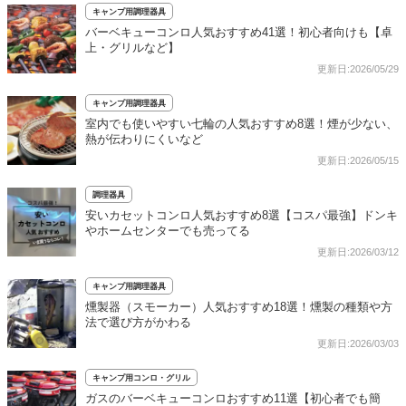
キャンプ用調理器具
バーベキューコンロ人気おすすめ41選！初心者向けも【卓
上・グリルなど】
更新日:2026/05/29
キャンプ用調理器具
室内でも使いやすい七輪の人気おすすめ8選！煙が少ない、
熱が伝わりにくいなど
更新日:2026/05/15
調理器具
安いカセットコンロ人気おすすめ8選【コスパ最強】ドンキ
やホームセンターでも売ってる
更新日:2026/03/12
キャンプ用調理器具
燻製器（スモーカー）人気おすすめ18選！燻製の種類や方
法で選び方がかわる
更新日:2026/03/03
キャンプ用コンロ・グリル
ガスのバーベキューコンロおすすめ11選【初心者でも簡