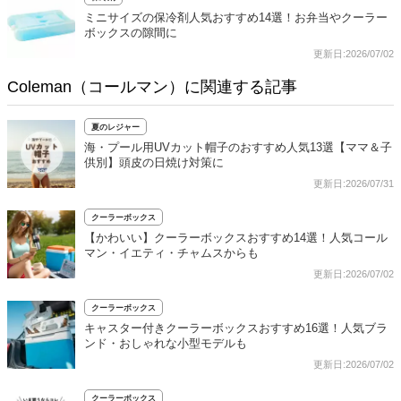
ミニサイズの保冷剤人気おすすめ14選！お弁当やクーラー
ボックスの隙間に
更新日:2026/07/02
Coleman（コールマン）に関連する記事
夏のレジャー
海・プール用UVカット帽子のおすすめ人気13選【ママ＆子
供別】頭皮の日焼け対策に
更新日:2026/07/31
クーラーボックス
【かわいい】クーラーボックスおすすめ14選！人気コール
マン・イエティ・チャムスからも
更新日:2026/07/02
クーラーボックス
キャスター付きクーラーボックスおすすめ16選！人気ブラ
ンド・おしゃれな小型モデルも
更新日:2026/07/02
クーラーボックス