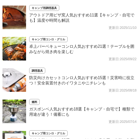
キャンプ用調理器具
アウトドア用ピザ窯人気おすすめ11選【キャンプ・自宅で
も】温度や時間も解説
更新日:2025/11/10
キャンプ用コンロ・グリル
卓上バーベキューコンロ人気おすすめ21選！テーブルを囲
みながら焼き肉を楽しむ
更新日:2025/09/22
調理器具
防災向けカセットコンロ人気おすすめ15選！災害時に役立
つ！安全装置付きのイワタニやニチレンも
更新日:2025/08/18
燃料
ガスボンベ人気おすすめ18選【キャンプ・自宅で】種類で
用途が違う！備蓄にも
更新日:2025/07/14
キャンプ用コンロ・グリル