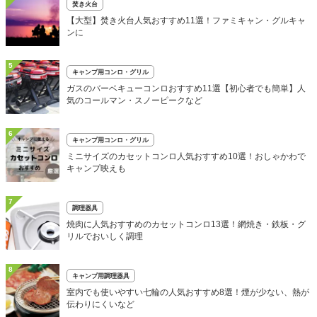
焚き火台
【大型】焚き火台人気おすすめ11選！ファミキャン・グルキャ
ンに
5
キャンプ用コンロ・グリル
ガスのバーベキューコンロおすすめ11選【初心者でも簡単】人
気のコールマン・スノーピークなど
6
キャンプ用コンロ・グリル
ミニサイズのカセットコンロ人気おすすめ10選！おしゃかわで
キャンプ映えも
7
調理器具
焼肉に人気おすすめのカセットコンロ13選！網焼き・鉄板・グ
リルでおいしく調理
8
キャンプ用調理器具
室内でも使いやすい七輪の人気おすすめ8選！煙が少ない、熱が
伝わりにくいなど