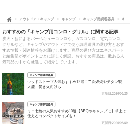
アウトドア・キャンプ
キャンプ
キャンプ用調理器具
キャ
おすすめの「キャンプ用コンロ・グリル」に関する記事
炭火・薪によるバーベキューコンロや、ガスコンロ、電気コンロ、
グリルなど、キャンプやアウトドアで使う調理道具の選び方とおす
すめ情報・関連情報をお届けします。商品の選び方はエキスパート
と編集部がポイントごとに詳しく解説、おすすめ商品は、数ある人
気商品の中から厳選して紹介しています。
キャンプ用調理器具
ウッドストーブ人気おすすめ12選！二次燃焼やチタン製、
大型、焚き火向けも
更新日:2026/06/25
キャンプ用調理器具
ミニ七輪の人気おすすめ10選【BBQやキャンプに】卓上で
使えるコンパクトサイズも！
更新日:2026/06/09