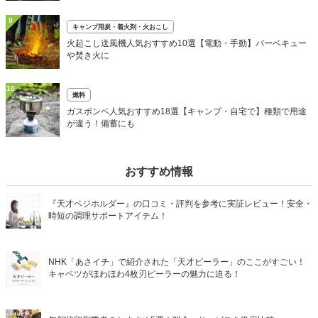
9
キャンプ用炭・着火剤・火おこし
火起こし送風機人気おすすめ10選【電動・手動】バーベキュー
や焚き火に
10
燃料
ガスボンベ人気おすすめ18選【キャンプ・自宅で】種類で用途
が違う！備蓄にも
おすすめ情報
『天才ベジホルダー』の口コミ・評判を参考に実証レビュー！安全・
時短の調理サポートアイテム！
NHK「あさイチ」で紹介された「天才ピーラー」のここがすごい！
キャベツがほわほわ4枚刃ピーラーの魅力に迫る！