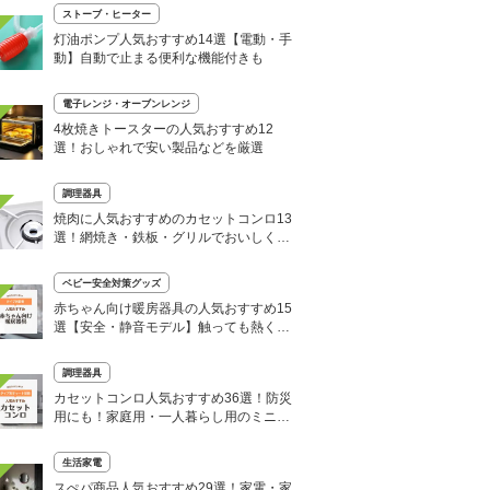
ストーブ・ヒーター
灯油ポンプ人気おすすめ14選【電動・手
動】自動で止まる便利な機能付きも
電子レンジ・オーブンレンジ
4枚焼きトースターの人気おすすめ12
選！おしゃれで安い製品などを厳選
調理器具
焼肉に人気おすすめのカセットコンロ13
選！網焼き・鉄板・グリルでおいしく調
理
ベビー安全対策グッズ
赤ちゃん向け暖房器具の人気おすすめ15
選【安全・静音モデル】触っても熱くな
いヒーターも
調理器具
カセットコンロ人気おすすめ36選！防災
用にも！家庭用・一人暮らし用のミニサ
イズなど【2024年】
生活家電
スぺパ商品人気おすすめ29選！家電・家