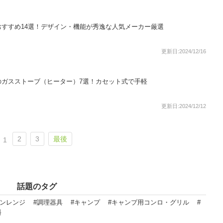
すすめ14選！デザイン・機能が秀逸な人気メーカー厳選
更新日:2024/12/16
のガスストーブ（ヒーター）7選！カセット式で手軽
更新日:2024/12/12
2
3
最後
1
話題のタグ
ブンレンジ
#調理器具
#キャンプ
#キャンプ用コンロ・グリル
#
料