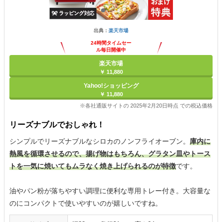
出典：
楽天市場
24時間タイムセー
ル毎日開催中
楽天市場
￥ 11,880
Yahoo!ショッピング
￥ 11,880
※各社通販サイトの 2025年2月20日時点 での税込価格
リーズナブルでおしゃれ！
シンプルでリーズナブルなシロカのノンフライオーブン。
庫内に
熱風を循環させるので、揚げ物はもちろん、グラタン皿やトース
トを一気に焼いてもムラなく焼き上げられるのが特徴
です。
油やパン粉が落ちやすい調理に便利な専用トレー付き。大容量な
のにコンパクトで使いやすいのが嬉しいですね。