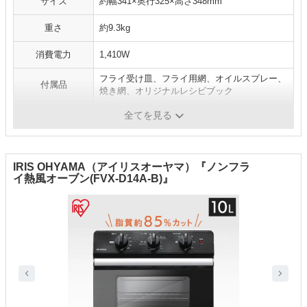
サイズ
約幅341×奥行325×高さ348mm
重さ
約9.3kg
消費電力
1,410W
フライ受け皿、フライ用網、オイルスプレー、
付属品
焼き網、オリジナルレシピブック
商品タイプ
ノンフライ対応トースター
全てを見る
IRIS OHYAMA（アイリスオーヤマ）『ノンフラ
イ熱風オーブン(FVX-D14A-B)』