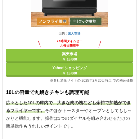
出典：
楽天市場
24時間タイムセー
ル毎日開催中
楽天市場
￥ 15,800
Yahoo!ショッピング
￥ 15,800
※各社通販サイトの 2025年2月20日時点 での税込価格
10Lの容量で丸焼きチキンも調理可能
広々とした10Lの庫内で、大きな肉の塊なども余裕で加熱ができ
るフライヤーです。
そのほかトースターやオーブンとしてもしっ
かりと機能します。操作は3つのダイヤルを組み合わせるだけの
簡単操作もうれしいポイントです。