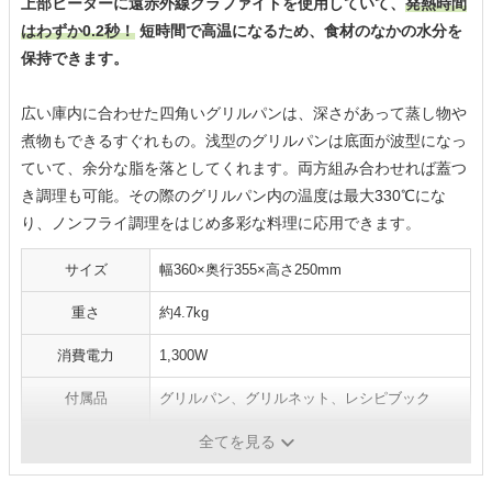
上部ヒーターに遠赤外線グラファイトを使用していて、
発熱時間
はわずか0.2秒！
短時間で高温になるため、食材のなかの水分を
保持できます。
広い庫内に合わせた四角いグリルパンは、深さがあって蒸し物や
煮物もできるすぐれもの。浅型のグリルパンは底面が波型になっ
ていて、余分な脂を落としてくれます。両方組み合わせれば蓋つ
き調理も可能。その際のグリルパン内の温度は最大330℃にな
り、ノンフライ調理をはじめ多彩な料理に応用できます。
サイズ
幅360×奥行355×高さ250mm
重さ
約4.7kg
消費電力
1,300W
付属品
グリルパン、グリルネット、レシピブック
商品タイプ
オーブントースター
全てを見る