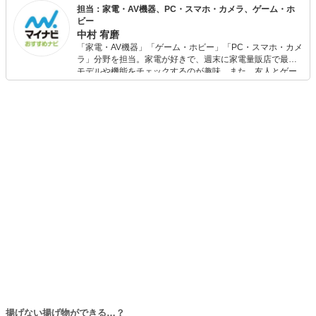
サイト、オウンドメディアなど多岐にわたる。AllAboutガ
担当：家電・AV機器、PC・スマホ・カメラ、ゲーム・ホ
イドも勤める。執筆以外に企業へのアドバイスやコンサル
ビー
ティングなども行う。
中村 宥磨
「家電・AV機器」「ゲーム・ホビー」「PC・スマホ・カメ
ラ」分野を担当。家電が好きで、週末に家電量販店で最新
モデルや機能をチェックするのが趣味。また、友人とゲー
ムを楽しみながら、新作タイトルやイベント情報もいち早
くキャッチ。記事を通して、生活の質を底上げしてくれる
スタイリッシュで使いやすい家電や、みんなで楽しめるゲ
ームを発信していきます！
揚げない揚げ物ができる…？