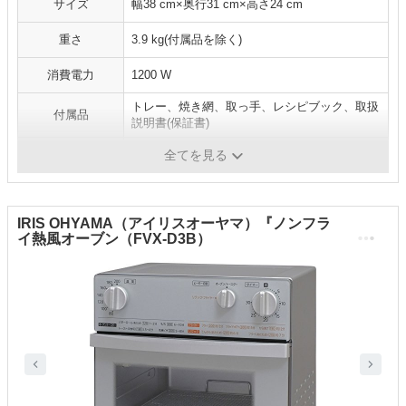
サイズ
幅38 cm×奥行31 cm×高さ24 cm
重さ
3.9 kg(付属品を除く)
消費電力
1200 W
トレー、焼き網、取っ手、レシピブック、取扱
付属品
説明書(保証書)
商品タイプ
全てを見る
IRIS OHYAMA（アイリスオーヤマ）『ノンフラ
イ熱風オーブン（FVX-D3B）