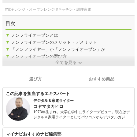
#電子レンジ・オーブンレンジ
#キッチン・調理家電
目次
▼
ノンフライオーブンとは
▼
ノンフライオーブンのメリット・デメリット
▼
「ノンフライヤー」か「ノンフライオーブン」か
▼
ノンフライオーブンの選び方
全てを見る
選び方
おすすめ商品
この記事を担当するエキスパート
デジタル＆家電ライター
コヤマタカヒロ
1973年生まれ。大学在学中にライターデビュー。現在はデ
ジタル＆家電ライターとしてパソコンからデジタルガジェ
ット、AV機器、白物家電全般を専門分野として執筆活動を
展開。得意分野は調理家電。寄稿先はモノ雑誌を中心で、
ファッション誌、ニュースサイト、そしてメーカーのweb
マイナビおすすめナビ編集部