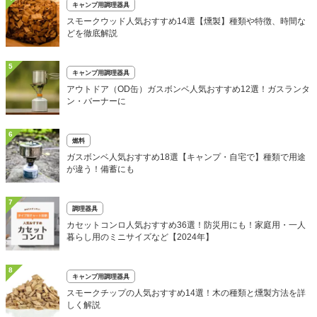
キャンプ用調理器具
スモークウッド人気おすすめ14選【燻製】種類や特徴、時間な
どを徹底解説
5
キャンプ用調理器具
アウトドア（OD缶）ガスボンベ人気おすすめ12選！ガスランタ
ン・バーナーに
6
燃料
ガスボンベ人気おすすめ18選【キャンプ・自宅で】種類で用途
が違う！備蓄にも
7
調理器具
カセットコンロ人気おすすめ36選！防災用にも！家庭用・一人
暮らし用のミニサイズなど【2024年】
8
キャンプ用調理器具
スモークチップの人気おすすめ14選！木の種類と燻製方法を詳
しく解説