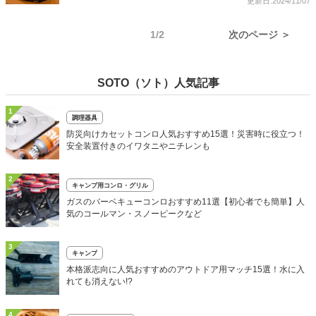
更新日:2024/11/07
1/2
次のページ ＞
SOTO（ソト）人気記事
1
調理器具
防災向けカセットコンロ人気おすすめ15選！災害時に役立つ！
安全装置付きのイワタニやニチレンも
2
キャンプ用コンロ・グリル
ガスのバーベキューコンロおすすめ11選【初心者でも簡単】人
気のコールマン・スノーピークなど
3
キャンプ
本格派志向に人気おすすめのアウトドア用マッチ15選！水に入
れても消えない!?
4