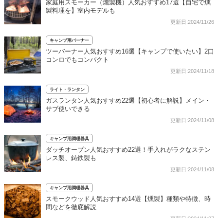
家庭用スモーカー（燻製機）人気おすすめ17選【自宅で燻
製料理を】室内モデルも
更新日:2024/11/26
キャンプ用バーナー
ツーバーナー人気おすすめ16選【キャンプで使いたい】2口
コンロでもコンパクト
更新日:2024/11/18
ライト・ランタン
ガスランタン人気おすすめ22選【初心者に解説】メイン・
サブ使いできる
更新日:2024/11/08
キャンプ用調理器具
ダッチオーブン人気おすすめ22選！手入れがラクなステン
レス製、鋳鉄製も
更新日:2024/11/08
キャンプ用調理器具
スモークウッド人気おすすめ14選【燻製】種類や特徴、時
間などを徹底解説