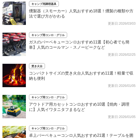
キャンプ用調理器具
燻製器（スモーカー）人気おすすめ18選！燻製の種類や方
法で選び方がかわる
更新日:2026/03/03
キャンプ用コンロ・グリル
ガスのバーベキューコンロおすすめ11選【初心者でも簡
単】人気のコールマン・スノーピークなど
更新日:2026/02/25
焚き火台
コンパクトサイズの焚き火台人気おすすめ11選！軽量で収
納も便利
更新日:2026/01/05
キャンプ用コンロ・グリル
アウトドア用カセットコンロおすすめ10選【焼肉・調理
に】人気イワタニタフまるなど
更新日:2026/01/05
キャンプ用コンロ・グリル
卓上バーベキューコンロ人気おすすめ21選！テーブルを囲