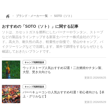
ブランド・メーカー一覧
SOTO（ソト）
おすすめの「SOTO（ソト）」に関する記事
ソトは、カセットガスを燃料にしたバーナーやランタン、ストーブ
などの製品をラインナップする新富士バーナー株式会社のブラン
ド。高火力、耐久性の高さ、軽量性が自慢で、登山やキャンプ、バ
イクツーリングなどで活躍します。屋外で調理をするならぜひとも
確認しておきたいブランドです。
キャンプ用調理器具
ウッドストーブ人気おすすめ12選！二次燃焼やチタン製、
大型、焚き火向けも
更新日:2026/06/25
キャンプ用調理器具
バーベキューコンロ人気おすすめ41選！初心者向けも【卓
上・グリルなど】
更新日:2026/05/29