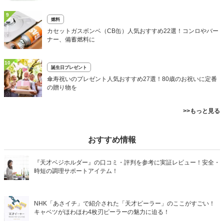
9
燃料
カセットガスボンベ（CB缶）人気おすすめ22選！コンロやバー
ナー、備蓄燃料に
10
誕生日プレゼント
傘寿祝いのプレゼント人気おすすめ27選！80歳のお祝いに定番
の贈り物を
>>もっと見る
おすすめ情報
『天才ベジホルダー』の口コミ・評判を参考に実証レビュー！安全・
時短の調理サポートアイテム！
NHK「あさイチ」で紹介された「天才ピーラー」のここがすごい！
キャベツがほわほわ4枚刃ピーラーの魅力に迫る！