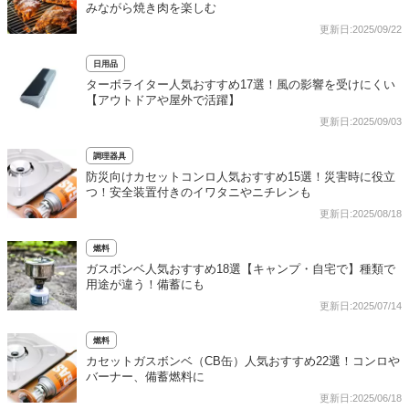
みながら焼き肉を楽しむ
更新日:2025/09/22
日用品
ターボライター人気おすすめ17選！風の影響を受けにくい
【アウトドアや屋外で活躍】
更新日:2025/09/03
調理器具
防災向けカセットコンロ人気おすすめ15選！災害時に役立
つ！安全装置付きのイワタニやニチレンも
更新日:2025/08/18
燃料
ガスボンベ人気おすすめ18選【キャンプ・自宅で】種類で
用途が違う！備蓄にも
更新日:2025/07/14
燃料
カセットガスボンベ（CB缶）人気おすすめ22選！コンロや
バーナー、備蓄燃料に
更新日:2025/06/18