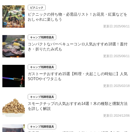
ピクニック
ピクニックの持ち物・必需品リスト！お花見・紅葉などを
おしゃれに楽しもう
更新日:2025/06/11
キャンプ用調理器具
コンパクトなバーベキューコンロ人気おすすめ18選！蓋付
き・折りたたみ式も
更新日:2025/06/11
キャンプ用調理器具
ガストーチおすすめ15選【料理・火起こしの時短に】人気
SOTOやイワタニも
更新日:2025/02/18
キャンプ用調理器具
スモークチップの人気おすすめ14選！木の種類と燻製方法
を詳しく解説
更新日:2024/12/06
キャンプ用調理器具