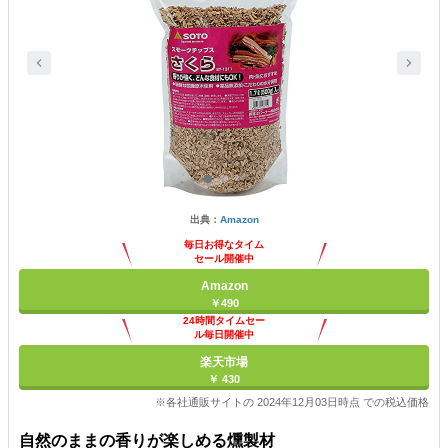
出典：
Amazon
毎日お得なタイム
セール開催中
Amazon
￥490
24時間タイムセー
ル毎日開催中
楽天市場
￥ 430
※各社通販サイトの 2024年12月03日時点 での税込価格
自然のままの香りが楽しめる燻製材