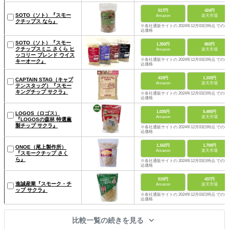
517円
424円
SOTO（ソト）『スモー
Amazon
楽天市場
クチップス なら』
※各社通販サイトの 2024年12月03日時点 での税
込価格
SOTO（ソト）『スモー
1,350円
863円
クチップスミニ さくら ヒ
Amazon
楽天市場
ッコリー ブレンド ウイス
※各社通販サイトの 2024年12月03日時点 での税
キーオーク』
込価格
419円
1,103円
CAPTAIN STAG（キャプ
Amazon
楽天市場
テンスタッグ）『スモー
キングチップ サクラ』
※各社通販サイトの 2024年12月03日時点 での税
込価格
1,035円
5,480円
LOGOS（ロゴス）
Amazon
楽天市場
『LOGOSの森林 特選薫
製チップ サクラ』
※各社通販サイトの 2024年12月03日時点 での税
込価格
1,162円
1,759円
ONOE（尾上製作所）
Amazon
楽天市場
『スモークチップ さく
ら』
※各社通販サイトの 2024年12月03日時点 での税
込価格
519円
437円
進誠産業『スモーク・チ
Amazon
楽天市場
ップ サクラ』
※各社通販サイトの 2024年12月03日時点 での税
込価格
比較一覧の続きを見る