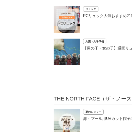
リュック
PCリュック人気おすすめ2
入園・入学準備
【男の子・女の子】通園リュ
THE NORTH FACE（ザ・
夏のレジャー
海・プール用UVカット帽子