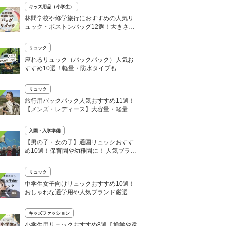
キッズ用品（小学生）
林間学校や修学旅行におすすめの人気リ
ュック・ボストンバッグ12選！大きさ
は？ママの口コミも
リュック
座れるリュック（バックパック）人気お
すすめ10選！軽量・防水タイプも
リュック
旅行用バックパック人気おすすめ11選！
【メンズ・レディース】大容量・軽量タ
イプも
入園・入学準備
【男の子・女の子】通園リュックおすす
め10選！保育園や幼稚園に！ 人気ブラン
ドも
リュック
中学生女子向けリュックおすすめ10選！
おしゃれな通学用や人気ブランド厳選
キッズファッション
小学生用リュックおすすめ8選【通学や遠