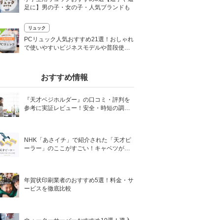
足に】男の子・女の子・人気ブランドも
リュック
0
PCリュック人気おすすめ21選！おしゃれ
で使いやすいビジネスモデルや普段使い
にも
おすすめ情報
『天才ベジホルダー』の口コミ・評判を
参考に実証レビュー！安全・時短の調理
サポートアイテム！
NHK「あさイチ」で紹介された「天才ピ
ーラー」のここがすごい！キャベツがほ
わほわ4枚刃ピーラーの魅力に迫る！
年賀状印刷業者のおすすめ5選！料金・サ
ービスを徹底比較