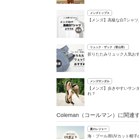
メンズトップス
【メンズ】高級な白Tシャツ
リュック・ザック（登山用）
折りたたみリュック人気おす
メンズサンダル
【メンズ】歩きやすいサンダ
れ？
Coleman（コールマン）に関連
夏のレジャー
海・プール用UVカット帽子