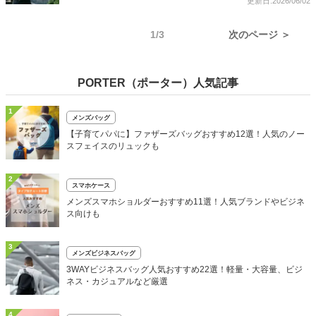
更新日:2026/06/02
1/3
次のページ ＞
PORTER（ポーター）人気記事
1
メンズバッグ
【子育てパパに】ファザーズバッグおすすめ12選！人気のノー
スフェイスのリュックも
2
スマホケース
メンズスマホショルダーおすすめ11選！人気ブランドやビジネ
ス向けも
3
メンズビジネスバッグ
3WAYビジネスバッグ人気おすすめ22選！軽量・大容量、ビジ
ネス・カジュアルなど厳選
4