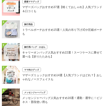
産後ママグッズ
マザーズバッグおすすめ37選【軽くておしゃれ】人気ブランド
＆口コミも
5
旅行用品
トラベルポーチおすすめ15選！人気の吊り下げ式や圧縮ポーチ
も
6
旅行用バッグ・かばん
キャリーオンバッグ人気おすすめ22選！スーツケースに乗せて
運べる【折りたたみも】
7
ママ向けグッズ
マザーズリュックおすすめ14選【人気ブランドはどれ？】おし
ゃれなノースフェイスも
8
メッセンジャーバッグ
メッセンジャーバッグ人気おすすめ16選！通勤・通学に！ビジ
ネス・普段使い用も