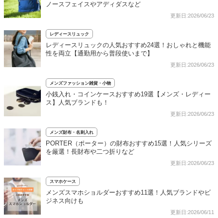
ノースフェイスやアディダスなど
更新日:2026/06/23
レディースリュック
レディースリュックの人気おすすめ24選！おしゃれと機能
性を両立【通勤用から普段使いまで】
更新日:2026/06/23
メンズファッション雑貨・小物
小銭入れ・コインケースおすすめ19選【メンズ・レディー
ス】人気ブランドも！
更新日:2026/06/23
メンズ財布・名刺入れ
PORTER（ポーター）の財布おすすめ15選！人気シリーズ
を厳選！長財布や二つ折りなど
更新日:2026/06/23
スマホケース
メンズスマホショルダーおすすめ11選！人気ブランドやビ
ジネス向けも
更新日:2026/06/11