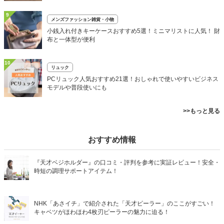
9
メンズファッション雑貨・小物
小銭入れ付きキーケースおすすめ5選！ミニマリストに人気！ 財
布と一体型が便利
10
リュック
PCリュック人気おすすめ21選！おしゃれで使いやすいビジネス
モデルや普段使いにも
>>もっと見る
おすすめ情報
『天才ベジホルダー』の口コミ・評判を参考に実証レビュー！安全・
時短の調理サポートアイテム！
NHK「あさイチ」で紹介された「天才ピーラー」のここがすごい！
キャベツがほわほわ4枚刃ピーラーの魅力に迫る！