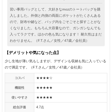
習い事用バッグとして、大好きなmozのトートバッグを購
入しました。外側と内側の両面にポケットがたくさんある
ので、財布や鍵など、バッグ内をごそごそと探すことがな
くなりました。もちろん大容量なので、ガシガシなんでも
入ってラクです。ほかの色も気になります！ 耐久性はまだ
わかりません。（F.T.さん／女性／47歳／会社員）
【デメリットや気になった点】
少し生地が薄い気もしますが、デザインも収納も気に入っている
ので満足です。（F.T.さん／女性／47歳／会社員）
コスパ
★★★★☆
機能性
★★★★★
使いやすさ
★★★★★
総合評価
4.7点