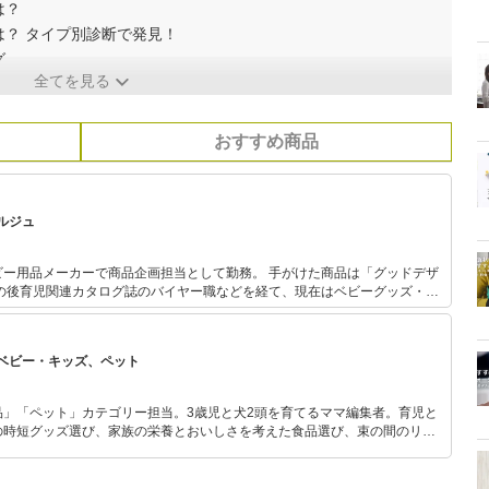
は？
？ タイプ別診断で発見！
グ
全てを見る
おすすめ商品
ルジュ
ビー用品メーカーで商品企画担当として勤務。 手がけた商品は「グッドデザ
500名のプレママやママに育児グッズ講座を実施。 ベビーグッズによる赤ち
に、そして不安を抱えながら育児しているママをサポートするために活動
ベビー・キッズ、ペット
 おはよう日本
品」「ペット」カテゴリー担当。3歳児と犬2頭を育てるママ編集者。育児と
の時短グッズ選び、家族の栄養とおいしさを考えた食品選び、束の間のリラ
めのスイーツ選びに自信あり。鋭い目線で商品を見極め、少しでも日々の生
介します。