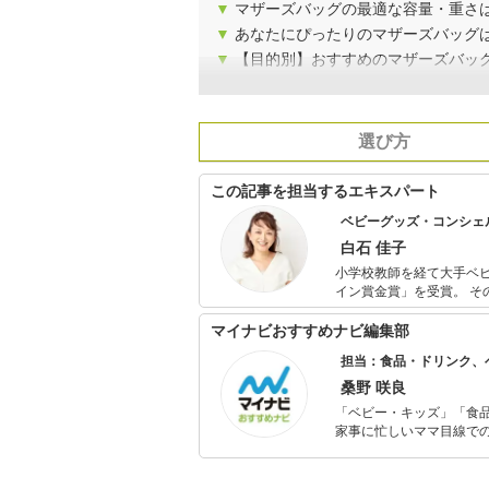
▼
マザーズバッグの最適な容量・重さ
▼
あなたにぴったりのマザーズバッグは
▼
【目的別】おすすめのマザーズバッ
選び方
この記事を担当するエキスパート
ベビーグッズ・コンシェ
白石 佳子
小学校教師を経て大手ベ
イン賞金賞」を受賞。 その後育児関連カタログ誌のバイヤー職などを経て、現在はベビーグッズ・コ
ンシェルジュとして延べ1
ゃんの事故を減らすため
マイナビおすすめナビ編集部
中。 新米パパママの育児を助けるオリジナルベビー服「バルーンオール」はキッズデザイン賞を受
担当：食品・ドリンク、
賞。 メディア歴：NHK
桑野 咲良
「ベビー・キッズ」「食
家事に忙しいママ目線で
ックスタイムを楽しむた
活が豊かになるものを紹