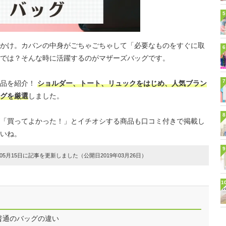
5
かけ。カバンの中身がごちゃごちゃして「必要なものをすぐに取
6
では？そんな時に活躍するのがマザーズバッグです。
7
商品を紹介！
ショルダー、トート、リュックをはじめ、人気ブラン
グを厳選
しました。
8
「買ってよかった！」とイチオシする商品も口コミ付きで掲載し
いね。
9
5月15日に記事を更新しました（公開日2019年03月26日）
1
普通のバッグの違い