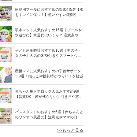
家庭用プールにおすすめの塩素剤5選【水
をキレイに保つ！】使いやすい錠剤やパ
ウダーなど
噴水マット人気おすすめ16選【プールや
水遊びに】水道代はいくら？ 注意点やデ
メリットも解説
子ども用腕時計おすすめ15選【男の子・
女の子】人気のGPS付きやスマートウォ
ッチも
産後ママに人気おすすめの手首サポータ
ー9選！抱っこや授乳時がつらい！を軽減
赤ちゃん用ドアロック人気おすすめ9選
【賃貸OK・跡が残らない】引き戸や窓対
策にも
0
バススタンドのおすすめ5選【赤ちゃんと
のワンオペ風呂に】注意点やママの口コ
ミも！
>>もっと見る