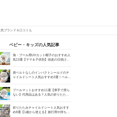
人気ブランド＆口コミも
ベビー・キッズの人気記事
海・プール用UVカット帽子のおすすめ人
気13選【ママ＆子供別】頭皮の日焼け対
策に
肩ベルトなしのインパクトシールドのチ
ャイルドシート人気おすすめ3選！ベルト
を嫌がる＆抜け出す悩みも解消
プールマットおすすめ11選【厚手で滑ら
ない】代用品はある？人気の折りたたみ
式も
折りたたみチャイルドシート人気おすす
め8選【1歳から使える】旅行用や持ち運
びに！