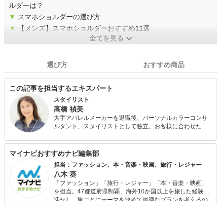
ルダーは？
▼
スマホショルダーの選び方
▼
【メンズ】スマホショルダーおすすめ11選
全てを見る
選び方
おすすめ商品
この記事を担当するエキスパート
スタイリスト
高橋 禎美
大手アパレルメーカーを退職後、パーソナルカラーコンサ
ルタント、スタイリストとして独立。お客様に合わせたバ
ランスの取り方やファッションを楽しむコツを分かりやす
くアドバイス。パーソナルカラー診断も会社員時代から仕
事の中で関わっており実績と定評がある。 また、FPとして
マイナビおすすめナビ編集部
も活動しており、個人FP相談や投資初心者の女性に向けた
担当：ファッション、本・音楽・映画、旅行・レジャー
「はじめての投資セミナー」を開催中。お金とファッショ
八木 葵
ンに興味のある女性に支持されている。
「ファッション」「旅行・レジャー」「本・音楽・映画」
を担当。47都道府県制覇、海外10か国以上を旅した経験を
活かし、旅ごとにテーマを決めて最適なプランを考えるの
が得意。また、アパレルショップでの販売経験もあり。誰
でも手軽に楽しめるプチプラとトレンドを取り入れたコー