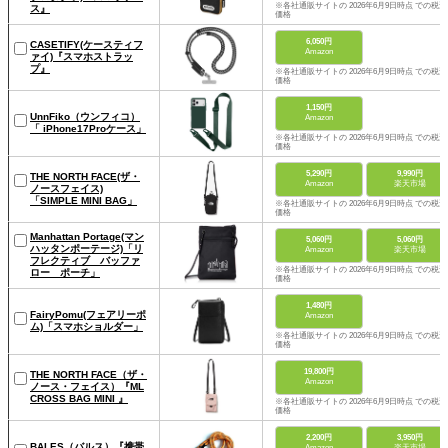
※各社通販サイトの 2026年6月9日時点 での税込
ス』
価格
6,050円
CASETIFY(ケースティフ
Amazon
ァイ)『スマホストラッ
プ』
※各社通販サイトの 2026年6月9日時点 での税込
価格
1,150円
UnnFiko（ウンフィコ）
Amazon
「 iPhone17Proケース」
※各社通販サイトの 2026年6月9日時点 での税込
価格
5,290円
9,990円
THE NORTH FACE(ザ・
Amazon
楽天市場
ノースフェイス)
「SIMPLE MINI BAG」
※各社通販サイトの 2026年6月9日時点 での税込
価格
Manhattan Portage(マン
5,060円
5,060円
ハッタンポーテージ)「リ
Amazon
楽天市場
フレクティブ バッファ
※各社通販サイトの 2026年6月9日時点 での税込
ロー ポーチ」
価格
1,480円
FairyPomu(フェアリーポ
Amazon
ム)「スマホショルダー」
※各社通販サイトの 2026年6月9日時点 での税込
価格
19,800円
THE NORTH FACE（ザ・
Amazon
ノース・フェイス）『ML
CROSS BAG MINI 』
※各社通販サイトの 2026年6月9日時点 での税込
価格
2,200円
3,950円
BALES（バルス）『携帯
Amazon
楽天市場