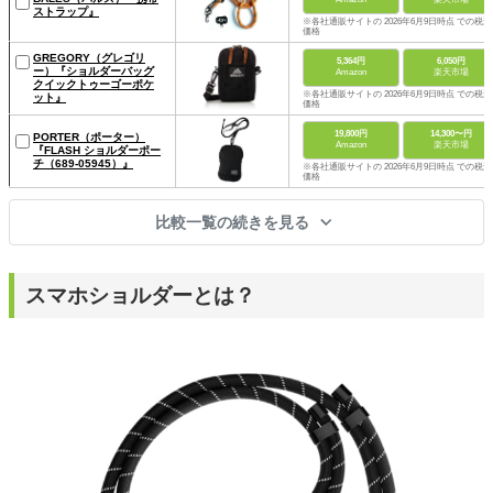
ストラップ』
※各社通販サイトの 2026年6月9日時点 での税込
価格
GREGORY（グレゴリ
5,364円
6,050円
ー）『ショルダーバッグ
Amazon
楽天市場
クイックトゥーゴーポケ
※各社通販サイトの 2026年6月9日時点 での税込
ット』
価格
19,800円
14,300〜円
PORTER（ポーター）
Amazon
楽天市場
『FLASH ショルダーポー
チ（689-05945）』
※各社通販サイトの 2026年6月9日時点 での税込
価格
比較一覧の続きを見る
スマホショルダーとは？