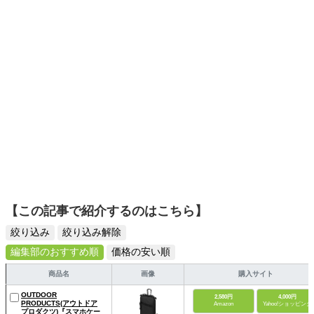
ディネートを提案します。本や映画から受けたインスピレ
ーションを日常や仕事に活かすことを大切にし、記事では
そんな視点から選んだおすすめ作品やアイテムを紹介しま
す。
【この記事で紹介するのはこちら】
絞り込み
絞り込み解除
編集部のおすすめ順
価格の安い順
商品名
画像
購入サイト
OUTDOOR
2,580円
4,000円
PRODUCTS(アウトドア
Amazon
Yahoo!ショッピング
プロダクツ)『スマホケー