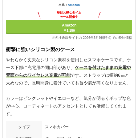
出典：
Amazon
毎日お得なタイム
セール開催中
Amazon
￥1,150
※各社通販サイトの 2026年6月9日時点 での税込価格
衝撃に強いシリコン製のケース
やわらかく丈夫なシリコン素材を使用したスマホケースです。ケ
ース下部に充電用の開口部があり、
ケースを付けたままの充電や
背面からのワイヤレス充電が可能
です。ストラップは幅約6㎜と
太めなので、長時間身に着けていても首や肩が痛くなりません。
カラーはピンクレッドやイエローなど、気分が明るくポップな色
が中心。コーディネートのアクセントとしても活躍してくれま
す。
タイプ
スマホカバー