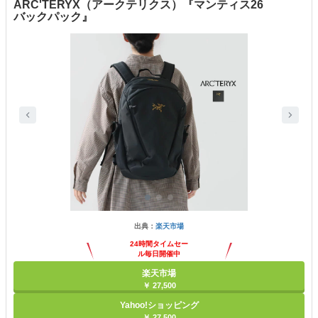
ARC'TERYX（アークテリクス）『マンティス26
バックパック』
出典：
楽天市場
24時間タイムセー
ル毎日開催中
楽天市場
￥ 27,500
Yahoo!ショッピング
￥ 27,500