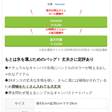
出典：
Amazon
毎日お得なタイム
セール開催中
Amazon
￥13,200
24時間タイムセー
ル毎日開催中
楽天市場
￥ 13,200
※各社通販サイトの 2026年05月12日時点 での税込価格
もとは氷を運ぶためのバッグ！ 丈夫さに定評あり
◆ナチュラルなキャンバス生地にハンドルのカラーが映えるおし
ゃれなアイテム
◆24オンスの丈夫な生地を使い、さらに底には補強がされている
ため
荷物をたくさん入れても大丈夫
◆男女問わず使えるシンプルなキャンバストートバッグ
サイズ
横43cm×縦38cm×マチ19cm