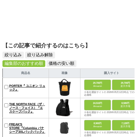
【この記事で紹介するのはこちら】
絞り込み
絞り込み解除
編集部のおすすめ順
価格の安い順
商品名
画像
購入サイト
29,700円
29,700円
PORTER『 ユニオン リュ
Amazon
楽天市場
ック』
※各社通販サイトの 2026年05月12日時点 での税
込価格
24,510円
8,580円
THE NORTH FACE（ザ・
Amazon
楽天市場
ノース・フェイス）『エ
スケープパック』
※各社通販サイトの 2026年05月12日時点 での税
込価格
8,900円
7,128円
FREAK'S
Amazon
楽天市場
STORE『Columbia パナ
シーア30Lバックパック』
※各社通販サイトの 2026年05月12日時点 での税
込価格