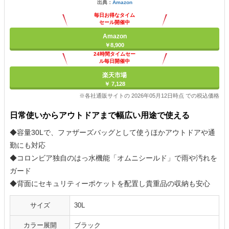
出典：
Amazon
毎日お得なタイム
セール開催中
Amazon
￥8,900
24時間タイムセー
ル毎日開催中
楽天市場
￥ 7,128
※各社通販サイトの 2026年05月12日時点 での税込価格
日常使いからアウトドアまで幅広い用途で使える
◆容量30Lで、ファザーズバッグとして使うほかアウトドアや通
勤にも対応
◆コロンビア独自のはっ水機能「オムニシールド」で雨や汚れを
ガード
◆背面にセキュリティーポケットを配置し貴重品の収納も安心
サイズ
30L
カラー展開
ブラック