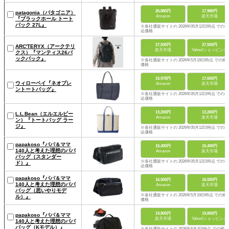
26,880円
17,980円
patagonia（パタゴニア）
Amazon
楽天市場
『ブラックホール トート
パック 27L』
※各社通販サイトの 2026年05月12日時点 での税
込価格
27,500円
27,500円
ARC'TERYX（アークテリ
楽天市場
Yahoo!ショッピング
クス）『マンティス26バ
ックパック』
※各社通販サイトの 2026年5月19日時点 での税
価格
15,978円
17,600円
ウィローベイ『ネオプレ
Amazon
楽天市場
ントートバッグ』
※各社通販サイトの 2026年05月12日時点 での税
込価格
13,200円
13,200円
L.L.Bean（エルエルビー
Amazon
楽天市場
ン）『トートバッグ ラー
ジ』
※各社通販サイトの 2026年05月12日時点 での税
込価格
papakoso『パパ＆ママ
15,400円
15,400円
140人と考えた理想のパパ
Amazon
楽天市場
バッグ（スタンダー
※各社通販サイトの 2026年05月12日時点 での税
ド）』
込価格
papakoso『パパ＆ママ
16,500円
16,500円
140人と考えた理想のパパ
Amazon
楽天市場
バッグ（思いやりモデ
※各社通販サイトの 2026年5月19日時点 での税
ル）』
価格
19,800円
19,800円
papakoso『パパ＆ママ
楽天市場
Yahoo!ショッピング
140人と考えた理想のパパ
バッグ（Kモデル）』
※各社通販サイトの 2026年6月3日時点 での税込