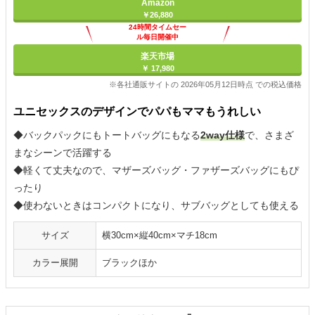
Amazon
￥26,880
24時間タイムセー
ル毎日開催中
楽天市場
￥ 17,980
※各社通販サイトの 2026年05月12日時点 での税込価格
ユニセックスのデザインでパパもママもうれしい
◆バックパックにもトートバッグにもなる
2way仕様
で、さまざ
まなシーンで活躍する
◆軽くて丈夫なので、マザーズバッグ・ファザーズバッグにもぴ
ったり
◆使わないときはコンパクトになり、サブバッグとしても使える
サイズ
横30cm×縦40cm×マチ18cm
カラー展開
ブラックほか