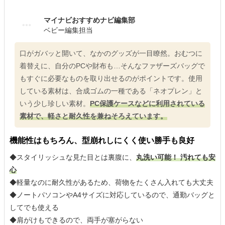
マイナビおすすめナビ編集部
ベビー編集担当
口がガバッと開いて、なかのグッズが一目瞭然。おむつに
着替えに、自分のPCや財布も…そんなファザーズバッグで
もすぐに必要なものを取り出せるのがポイントです。使用
している素材は、合成ゴムの一種である「ネオプレン」と
いう少し珍しい素材。
PC保護ケースなどに利用されている
素材で、軽さと耐久性を兼ねそろえています。
機能性はもちろん、型崩れしにくく使い勝手も良好
◆スタイリッシュな見た目とは裏腹に、
丸洗い可能！ 汚れても安
心
◆軽量なのに耐久性があるため、荷物をたくさん入れても大丈夫
◆ノートパソコンやA4サイズに対応しているので、通勤バッグと
してでも使える
◆肩がけもできるので、両手が塞がらない