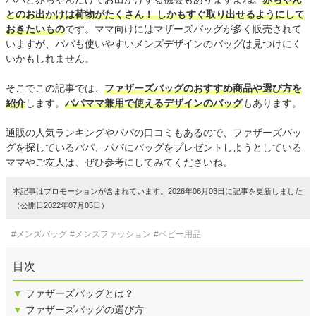
とのお出かけは荷物がたくさん！ しかもすぐ取り出せるようにして
おきたいもの
です。ママ向けにはマザーズバッグが多く販売されて
いますが、パパも使いやすいメンズデザインのバッグは見つけにく
いかもしれません。
そこでこの記事では、
ファザーズバッグのおすすめ商品や選び方を
紹介
します。
パパママ兼用で使えるデザインのバッグ
もあります。
通販の人気ランキングやパパの口コミもあるので、ファザーズバッ
グを探しているパパ、パパにバッグをプレゼントしようとしている
ママやご友人は、ぜひ参考にしてみてくださいね。
本記事はプロモーションが含まれています。2026年06月03日に記事を更新しました
（公開日2022年07月05日）
#メンズバッグ
#メンズファッション
#ベビー用品
目次
▼
ファザーズバッグとは？
▼
ファザーズバッグの選び方