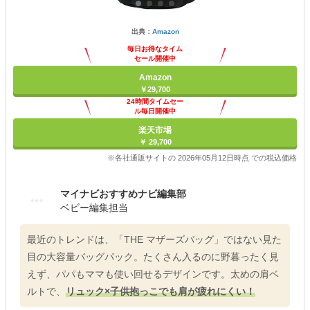
出典：
Amazon
毎日お得なタイム
セール開催中
Amazon
￥29,700
24時間タイムセー
ル毎日開催中
楽天市場
￥ 29,700
※各社通販サイトの 2026年05月12日時点 での税込価格
マイナビおすすめナビ編集部
ベビー編集担当
最近のトレンドは、「THE マザーズバッグ」ではない見た
目の大容量バッグパック。たくさん入るのに野暮ったく見
えず、パパもママも使い回せるデザインです。太めの肩ベ
ルトで、
リュック×子供抱っこでも肩が疲れにくい！