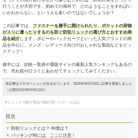
行うことが大切です。初めての海外で、どのようなことをすればい
いかわからない、という人も多いのではないでしょうか？
この記事では、
ファスナーを勝手に開けられたり、ポケットの荷物
がスリに遭ったりするのを防ぐ防犯リュックの選び方とおすすめ商
品を紹介
します。ボビーやパックセーフといった人気ブランドの商
品を中心に、メンズ・レディース向けのおしゃれな製品などをピッ
クアップ！
後半には、比較一覧表や通販サイトの最新人気ランキングもあるの
で、売れ筋や口コミとあわせてチェックしてみてください。
本記事はプロモーションが含まれています。2026年05月15日に記事を更新しました
（公開日2024年04月12日）
#リュック
#旅行用品
#旅行用バッグ・かばん
目次
▼
防犯リュックとは？ 特徴は？
▼
パッキング時には、ここに注意！