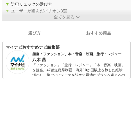
▼
防犯リュックの選び方
▼
ユーザーが選んだイチオシ3選
全てを見る
選び方
おすすめ商品
マイナビおすすめナビ編集部
担当：ファッション、本・音楽・映画、旅行・レジャー
八木 葵
「ファッション」「旅行・レジャー」「本・音楽・映画」
を担当。47都道府県制覇、海外10か国以上を旅した経験を
活かし、旅ごとにテーマを決めて最適なプランを考えるの
が得意。また、アパレルショップでの販売経験もあり。誰
でも手軽に楽しめるプチプラとトレンドを取り入れたコー
ディネートを提案します。本や映画から受けたインスピレ
ーションを日常や仕事に活かすことを大切にし、記事では
そんな視点から選んだおすすめ作品やアイテムを紹介しま
す。