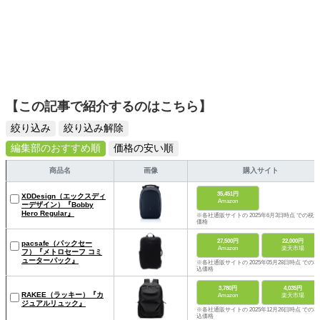
【この記事で紹介するのはこちら】
絞り込み
絞り込み解除
編集部のおすすめ順
価格の安い順
商品名
画像
購入サイト
35,451円
XDDesign（エックスディ
Amazon
ーデザイン）『Bobby
Hero Regular』
※各社通販サイトの 2025年6月3日時点 での税込
価格
27,500円
22,000円
pacsafe（パックセー
Amazon
楽天市場
フ）『メトロセーフ コミ
ューターパック』
※各社通販サイトの 2025年05月28日時点 での税
込価格
3,780円
4,035円
RAKEE（ラッキー）『カ
Amazon
楽天市場
ジュアルリュック』
※各社通販サイトの 2025年12月26日時点 での税
込価格