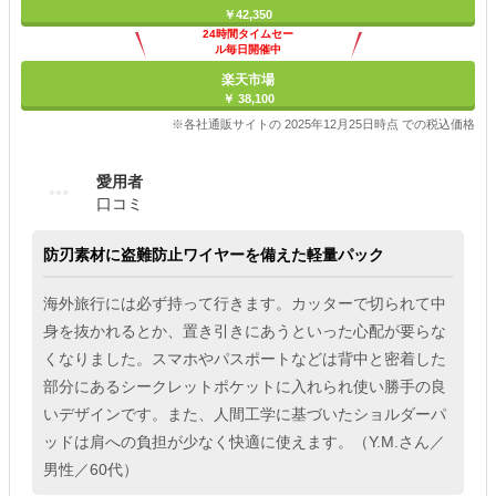
￥42,350
24時間タイムセー
ル毎日開催中
楽天市場
￥ 38,100
※各社通販サイトの 2025年12月25日時点 での税込価格
愛用者
口コミ
防刃素材に盗難防止ワイヤーを備えた軽量パック
海外旅行には必ず持って行きます。カッターで切られて中
身を抜かれるとか、置き引きにあうといった心配が要らな
くなりました。スマホやパスポートなどは背中と密着した
部分にあるシークレットポケットに入れられ使い勝手の良
いデザインです。また、人間工学に基づいたショルダーパ
ッドは肩への負担が少なく快適に使えます。（Y.M.さん／
男性／60代）