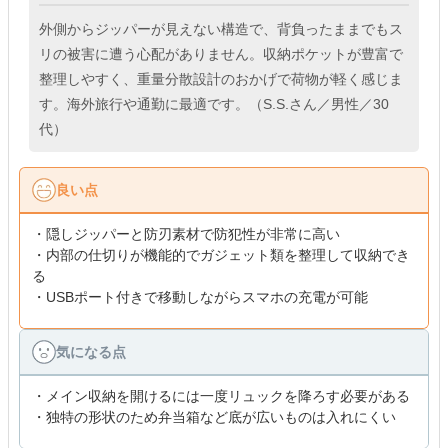
外側からジッパーが見えない構造で、背負ったままでもス
リの被害に遭う心配がありません。収納ポケットが豊富で
整理しやすく、重量分散設計のおかげで荷物が軽く感じま
す。海外旅行や通勤に最適です。（S.S.さん／男性／30
代）
良い点
・隠しジッパーと防刃素材で防犯性が非常に高い
・内部の仕切りが機能的でガジェット類を整理して収納でき
る
・USBポート付きで移動しながらスマホの充電が可能
気になる点
・メイン収納を開けるには一度リュックを降ろす必要がある
・独特の形状のため弁当箱など底が広いものは入れにくい