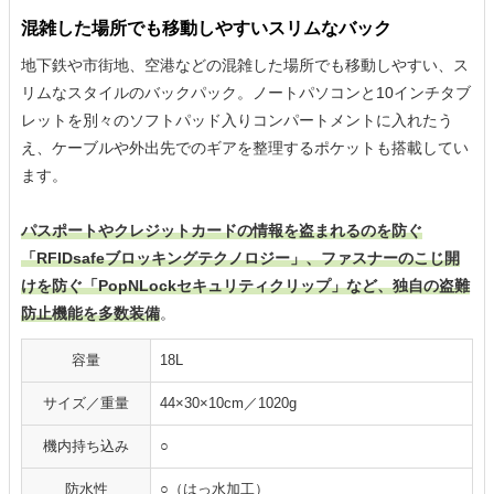
混雑した場所でも移動しやすいスリムなバック
地下鉄や市街地、空港などの混雑した場所でも移動しやすい、ス
リムなスタイルのバックパック。ノートパソコンと10インチタブ
レットを別々のソフトパッド入りコンパートメントに入れたう
え、ケーブルや外出先でのギアを整理するポケットも搭載してい
ます。
パスポートやクレジットカードの情報を盗まれるのを防ぐ
「RFIDsafeブロッキングテクノロジー」、ファスナーのこじ開
けを防ぐ「PopNLockセキュリティクリップ」など、独自の盗難
防止機能を多数装備
。
容量
18L
サイズ／重量
44×30×10cm／1020g
機内持ち込み
○
防水性
○（はっ水加工）