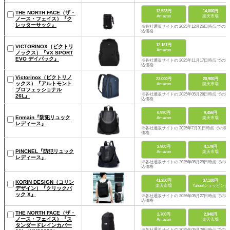
12,523円
14,000円
THE NORTH FACE（ザ・
Amazon
楽天市場
ノース・フェイス）『ク
レッターサック』
※各社通販サイトの 2025年12月26日時点 での税
込価格
12,181円
VICTORINOX（ビクトリ
Amazon
ノックス）『VX SPORT
EVO デイパック』
※各社通販サイトの 2025年11月17日時点 での税
込価格
Victorinox（ビクトリノ
22,000円
20,900円
ックス）『アルトモント
Amazon
楽天市場
プロフェッショナル
※各社通販サイトの 2025年05月28日時点 での税
26L』
込価格
6,990円
9,456円
Enmain『防犯リュック
Amazon
楽天市場
レディース』
※各社通販サイトの 2025年7月31日時点 での税
価格
2,980円
4,179円
PINCNEL『防犯リュック
Amazon
楽天市場
レディース』
※各社通販サイトの 2025年05月28日時点 での税
込価格
41,250円
37,100円
KORIN DESIGN（コリン
楽天市場
Yahoo!ショッピング
デザイン）『クリックパ
ック X』
※各社通販サイトの 2026年05月27日時点 での税
込価格
THE NORTH FACE（ザ・
2,700円
2,940円
ノース・フェイス）『ス
Amazon
楽天市場
タンダードレインカバー
※各社通販サイトの 2025年05月28日時点 での税