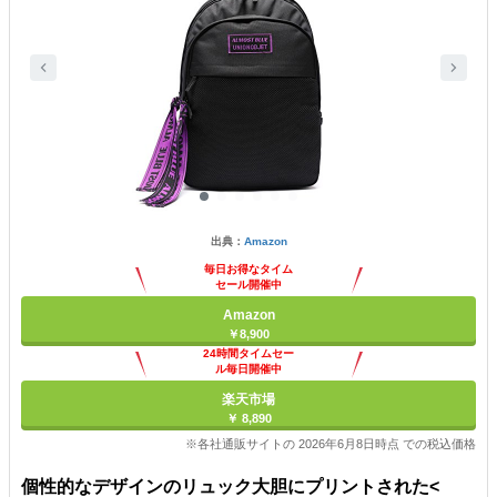
出典：
Amazon
毎日お得なタイム
セール開催中
Amazon
￥8,900
24時間タイムセー
ル毎日開催中
楽天市場
￥ 8,890
※各社通販サイトの 2026年6月8日時点 での税込価格
個性的なデザインのリュック大胆にプリントされた<