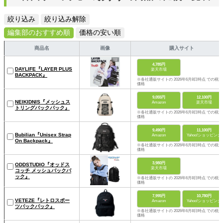
絞り込み
絞り込み解除
編集部のおすすめ順
価格の安い順
商品名
画像
購入サイト
4,785円
DAYLIFE『LAYER PLUS
楽天市場
BACKPACK』
※各社通販サイトの 2026年6月8日時点 での税込
価格
9,055円
12,100円
NEIKIDNIS『メッシュス
Amazon
楽天市場
トリングバックパック』
※各社通販サイトの 2026年6月8日時点 での税込
価格
9,490円
11,100円
Bubilian『Unisex Strap
Amazon
Yahoo!ショッピング
On Backpack』
※各社通販サイトの 2026年6月8日時点 での税込
価格
3,980円
ODDSTUDIO『オッドス
楽天市場
コッチ メッシュバックパ
ック』
※各社通販サイトの 2026年6月8日時点 での税込
価格
7,995円
10,780円
VETEZE『レトロスポー
Amazon
Yahoo!ショッピング
ツバックパック』
※各社通販サイトの 2026年6月8日時点 での税込
価格