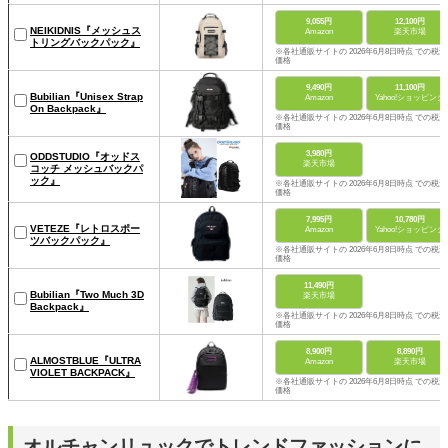
9,055円
12,100円
NEIKIDNIS『メッシュス
Amazon
楽天市場
トリングバックパック』
※各社通販サイトの 2026年6月8日時点 での税込
価格
9,490円
11,100円
Bubilian『Unisex Strap
Amazon
Yahoo!ショッピング
On Backpack』
※各社通販サイトの 2026年6月8日時点 での税込
価格
3,980円
ODDSTUDIO『オッドス
楽天市場
コッチ メッシュバックパ
ック』
※各社通販サイトの 2026年6月8日時点 での税込
価格
7,995円
10,780円
VETEZE『レトロスポー
Amazon
Yahoo!ショッピング
ツバックパック』
※各社通販サイトの 2026年6月8日時点 での税込
価格
11,490円
Bubilian『Two Much 3D
楽天市場
Backpack』
※各社通販サイトの 2026年6月8日時点 での税込
価格
8,900円
8,890円
ALMOSTBLUE『ULTRA
Amazon
楽天市場
VIOLET BACKPACK』
※各社通販サイトの 2026年6月8日時点 での税込
価格
オルチャンリュックでトレンドファッションに