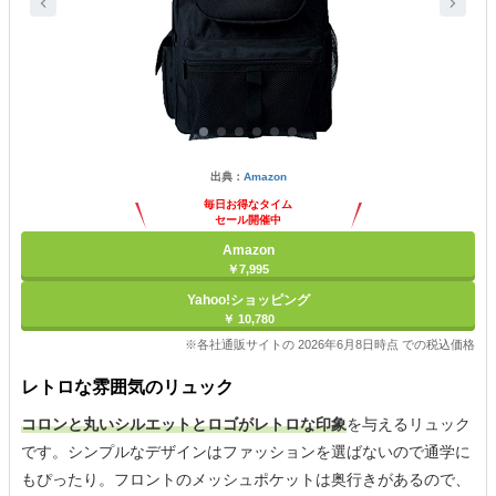
出典：
Amazon
毎日お得なタイム
セール開催中
Amazon
￥7,995
Yahoo!ショッピング
￥ 10,780
※各社通販サイトの 2026年6月8日時点 での税込価格
レトロな雰囲気のリュック
コロンと丸いシルエットとロゴがレトロな印象
を与えるリュック
です。シンプルなデザインはファッションを選ばないので通学に
もぴったり。フロントのメッシュポケットは奥行きがあるので、