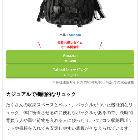
出典：
Amazon
毎日お得なタイム
セール開催中
Amazon
￥9,490
Yahoo!ショッピング
￥ 11,100
※各社通販サイトの 2026年6月8日時点 での税込価格
カジュアルで機能的なリュック
たくさんの収納スペースとベルト、バックルがついた機能的なリ
ュック。体に密着させるのに便利なバックルがあるので、長時間
背負う人や重い荷物を入れる人にぴったり。パソコン収納用ポケ
ットや書籍を入れても安定しやすい底板がそなえられています。