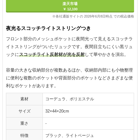
楽天市場
￥ 12,100
※各社通販サイトの 2026年6月8日時点 での税込価格
夜光るスコッチライトストリングつき
フロント部分のメッシュポケットに夜間光って見えるスコッチラ
イトストリングがついたリュックです。夜間目立ちにくい黒リュ
ックに
スコッチライト反射材が光を反射
して華やかさを演出。
容量の大きな収納部分が複数あるほか、収納部内部にも小物整理
に便利な複数のポケットや背面部分のポケットなどさまざまな便
利なポケットがあります。
素材
コーデュラ、ポリエステル
サイズ
32×44×20cm
重さ
-
特徴
ブラック、ライトベージュ