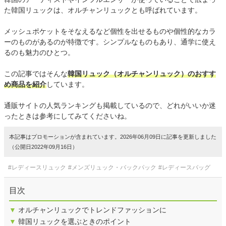
た韓国リュックは、オルチャンリュックとも呼ばれています。
メッシュポケットをそなえるなど個性を出せるものや個性的なカラ
ーのものがあるのが特徴です。シンプルなものもあり、通学に使え
るのも魅力のひとつ。
この記事ではそんな
韓国リュック（オルチャンリュック）のおすす
め商品を紹介
しています。
通販サイトの人気ランキングも掲載しているので、どれがいいか迷
ったときは参考にしてみてくださいね。
本記事はプロモーションが含まれています。2026年06月09日に記事を更新しました
（公開日2022年09月16日）
#レディースリュック
#メンズリュック・バックパック
#レディースバッグ
目次
▼
オルチャンリュックでトレンドファッションに
▼
韓国リュックを選ぶときのポイント