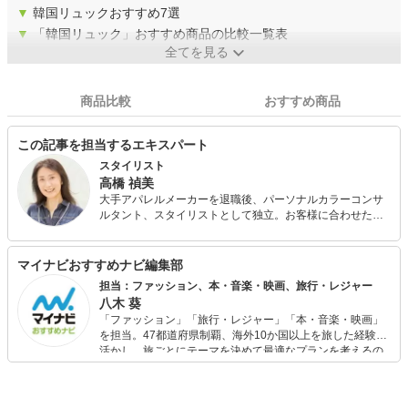
▼
韓国リュックおすすめ7選
▼
「韓国リュック」おすすめ商品の比較一覧表
全てを見る
商品比較
おすすめ商品
この記事を担当するエキスパート
スタイリスト
高橋 禎美
大手アパレルメーカーを退職後、パーソナルカラーコンサ
ルタント、スタイリストとして独立。お客様に合わせたバ
ランスの取り方やファッションを楽しむコツを分かりやす
くアドバイス。パーソナルカラー診断も会社員時代から仕
事の中で関わっており実績と定評がある。 また、FPとして
マイナビおすすめナビ編集部
も活動しており、個人FP相談や投資初心者の女性に向けた
担当：ファッション、本・音楽・映画、旅行・レジャー
「はじめての投資セミナー」を開催中。お金とファッショ
八木 葵
ンに興味のある女性に支持されている。
「ファッション」「旅行・レジャー」「本・音楽・映画」
を担当。47都道府県制覇、海外10か国以上を旅した経験を
活かし、旅ごとにテーマを決めて最適なプランを考えるの
が得意。また、アパレルショップでの販売経験もあり。誰
でも手軽に楽しめるプチプラとトレンドを取り入れたコー
ディネートを提案します。本や映画から受けたインスピレ