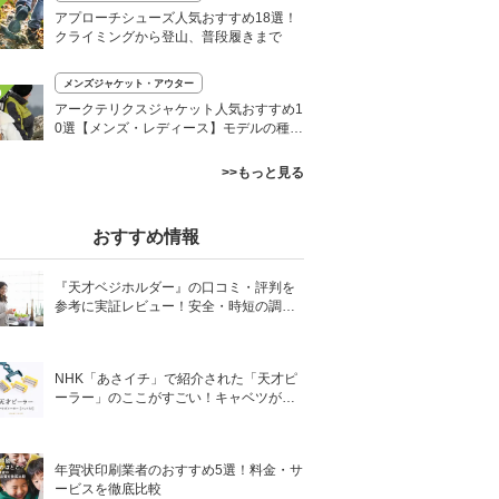
アプローチシューズ人気おすすめ18選！
クライミングから登山、普段履きまで
メンズジャケット・アウター
0
アークテリクスジャケット人気おすすめ1
0選【メンズ・レディース】モデルの種類
も解説！
>>もっと見る
おすすめ情報
『天才ベジホルダー』の口コミ・評判を
参考に実証レビュー！安全・時短の調理
サポートアイテム！
NHK「あさイチ」で紹介された「天才ピ
ーラー」のここがすごい！キャベツがほ
わほわ4枚刃ピーラーの魅力に迫る！
年賀状印刷業者のおすすめ5選！料金・サ
ービスを徹底比較