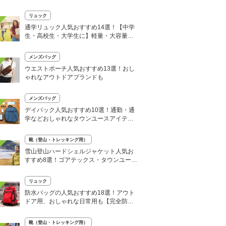
力に注目！おしゃれモデルも
リュック
通学リュック人気おすすめ14選！【中学
生・高校生・大学生に】軽量・大容量モ
デルも
メンズバッグ
ウエストポーチ人気おすすめ13選！おし
ゃれなアウトドアブランドも
メンズバッグ
デイパック人気おすすめ10選！通勤・通
学などおしゃれなタウンユースアイテム
に
靴（登山・トレッキング用）
雪山登山ハードシェルジャケット人気お
すすめ8選！ゴアテックス・タウンユース
向けも
リュック
防水バッグの人気おすすめ18選！アウト
ドア用、おしゃれな日常用も【完全防水
も紹介】
靴（登山・トレッキング用）