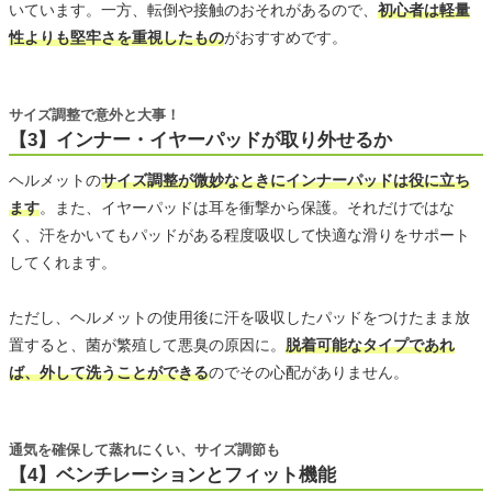
いています。一方、転倒や接触のおそれがあるので、
初心者は軽量
性よりも堅牢さを重視したもの
がおすすめです。
サイズ調整で意外と大事！
【3】インナー・イヤーパッドが取り外せるか
ヘルメットの
サイズ調整が微妙なときにインナーパッドは役に立ち
ます
。また、イヤーパッドは耳を衝撃から保護。それだけではな
く、汗をかいてもパッドがある程度吸収して快適な滑りをサポート
してくれます。
ただし、ヘルメットの使用後に汗を吸収したパッドをつけたまま放
置すると、菌が繁殖して悪臭の原因に。
脱着可能なタイプであれ
ば、外して洗うことができる
のでその心配がありません。
通気を確保して蒸れにくい、サイズ調節も
【4】ベンチレーションとフィット機能