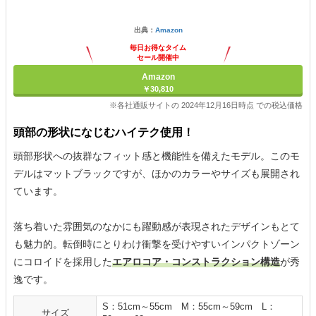
出典：
Amazon
毎日お得なタイム
セール開催中
Amazon
￥30,810
※各社通販サイトの 2024年12月16日時点 での税込価格
頭部の形状になじむハイテク使用！
頭部形状への抜群なフィット感と機能性を備えたモデル。このモ
デルはマットブラックですが、ほかのカラーやサイズも展開され
ています。
落ち着いた雰囲気のなかにも躍動感が表現されたデザインもとて
も魅力的。転倒時にとりわけ衝撃を受けやすいインパクトゾーン
にコロイドを採用した
エアロコア・コンストラクション構造
が秀
逸です。
S：51cm～55cm M：55cm～59cm L：
サイズ