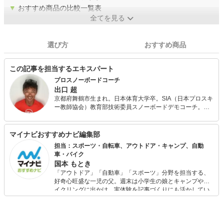
▼
おすすめ商品の比較一覧表
全てを見る
選び方
おすすめ商品
この記事を担当するエキスパート
プロスノーボードコーチ
出口 超
京都府舞鶴市生まれ。日本体育大学卒。SIA（日本プロスキ
ー教師協会）教育部技術委員スノーボードデモコーチ。力
学に基づいたスノーボード理論を2006年に構築。 著書に
「もっとカッコ良く滑るスノーボード」(メイツ出版)、「は
じめてでも絶対うまくなるスノーボード」（主婦の友
マイナビおすすめナビ編集部
社）、自費出版によるe-book「もっと優雅にカッコ良く滑
担当：スポーツ・自転車、アウトドア・キャンプ、自動
るスノーボード」（Kindle）などがある。 人の骨格やバラ
車・バイク
ンスに応じたレッスン・バインディングのセッティング診
国本 もとき
断に定評あり。スノーシーズンは主に、神立スノーリゾー
「アウトドア」「自動車」「スポーツ」分野を担当する、
ト（新潟県）で自身のレッスンプログラム「超塾」を開
好奇心旺盛な一児の父。週末は小学生の娘とキャンプやサ
催。夏場は地元舞鶴市にてスクーバダイビングとSUPのガ
イクリングに出かけ、実体験を記事づくりにも活かしてい
イドをしている。
ます。読者の「知りたい」を分かりやすく届けることをモ
ットーに、信頼できるコンテンツ制作に努めています。