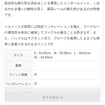
総合的な耐久性を高めることを重視したスノボヘルメット。くぼ
みやかき傷への耐性が高く、最高レベルの耐久性があるのが特徴
です。
ヘルメットの前部には固定ベンチレーションを備え、ゴーグルへ
の通気性を各自に確保してゴーグルが曇ることを防ぎます。ま
た、バックルはマグネット式で、グローブを着用したままでも簡
単に装着できるのもポイントです
S：51-55cm、M：55-59cm、L：59-61cm、
サイズ
XL：61-63cm
重量
-
フィット調整
可
ベンチレーション
可
イヤーパッドの着
可
脱
全てを見る