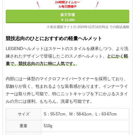
24時間タイムセー
ル毎日開催中
楽天市場
￥ 21,900
※各社通販サイトの 2024年12月16日時点 での税込価格
競技志向のひとにおすすめの軽量ヘルメット
LEGENDヘルメットはスケートのスタイルを継承しつつ、より洗
練されたデザインで登場したこのスノボヘルメット。
とにかく軽
量で、競技志向の方に特に人気です。
内部には一体型のマイクロファイバーライナーを採用しており、
肌触りが良く、包まれるような装着感があります。インナーライ
ナーは取り外し可能で、特にニットキャップを下にかぶるスタイ
ルの方には便利。もちろん、洗濯も可能です。
サイズ
S：55-57cm、M：58-61cm、L：63-67cm
重量
510g