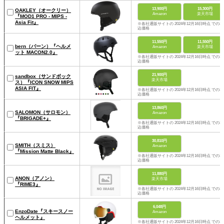
13,900円
15,300円
OAKLEY（オークリー）
Amazon
楽天市場
『MOD1 PRO - MIPS -
Asia Fit』
※各社通販サイトの 2024年12月16日時点 での税
込価格
11,550円
11,550円
bern（バーン）『ヘルメ
Amazon
楽天市場
ット MACON2.0』
※各社通販サイトの 2024年12月16日時点 での税
込価格
21,900円
sandbox（サンドボック
楽天市場
ス）『ICON SNOW MIPS
ASIA FIT』
※各社通販サイトの 2024年12月16日時点 での税
込価格
13,860円
SALOMON（サロモン）
Amazon
『BRIGADE+』
※各社通販サイトの 2024年12月16日時点 での税
込価格
30,810円
SMITH（スミス）
Amazon
『Mission Matte Black』
※各社通販サイトの 2024年12月16日時点 での税
込価格
11,880円
ANON（アノン）
楽天市場
『RIME3』
※各社通販サイトの 2024年12月16日時点 での税
込価格
6,048円
EnzoDate『スキースノー
Amazon
ヘルメット』
※各社通販サイトの 2024年12月16日時点 での税