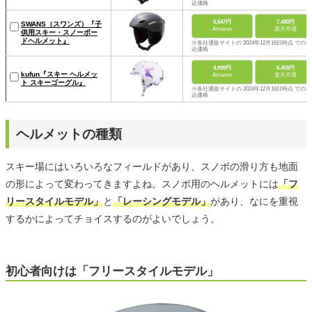
込価格
6,647円
7,480円
SWANS（スワンズ）『子
Amazon
楽天市場
供用スキー・スノーボー
ドヘルメット』
※各社通販サイトの 2024年12月16日時点 での税
込価格
4,999円
6,458円
kufun『スキー ヘルメッ
Amazon
楽天市場
ト スキーゴーグル』
※各社通販サイトの 2024年12月16日時点 での税
込価格
ヘルメットの種類
スキー場にはいろいろなフィールドがあり、スノボの滑り方も地面
の形によって変わってきますよね。スノボ用のヘルメットには
「フ
リースタイルモデル」
と
「レーシングモデル」
があり、なにを重視
するかによってチョイスするのがよいでしょう。
初心者向けは「フリースタイルモデル」