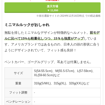
楽天市場
￥ 11,550
※各社通販サイトの 2024年12月16日時点 での税込価格
ミニマルルックがおしゃれ
無駄を排したミニマルなデザインが特徴的なヘルメット。
前モデ
ルに比べて15%も軽量化しつつ、15％も強度がアップ
していま
す。アメリカブランドではあるものの、日本人の頭の形状に合う
ようにデザインされていて、フィット感も良好！
ベントカバー、ゴーグルグリップ、耳あては付属しません。
S(54-55.5cm)、M(55.5-57cm)、L(57-59cm)、
サイズ
XL(59-60.5cm)など
重量
310g(S/M/L)、315g(XL)、320g(XXL)など
フィット調整
-
ベンチレーション
-