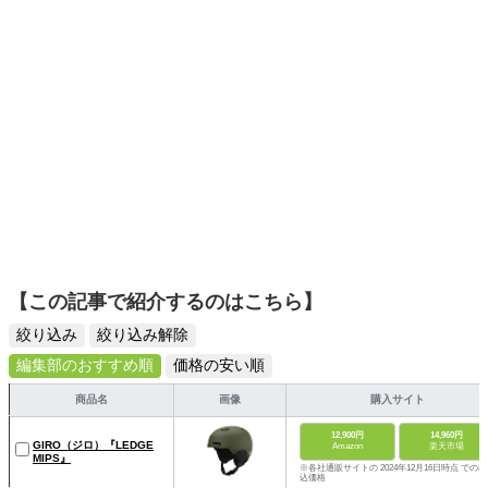
【この記事で紹介するのはこちら】
絞り込み
絞り込み解除
編集部のおすすめ順
価格の安い順
商品名
画像
購入サイト
12,900円
14,960円
GIRO（ジロ）『LEDGE
Amazon
楽天市場
MIPS』
※各社通販サイトの 2024年12月16日時点 での税
込価格