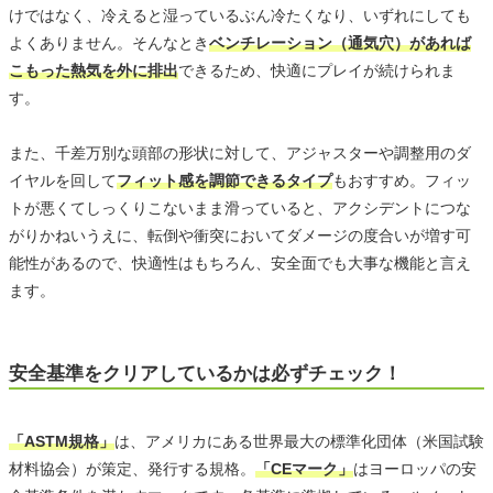
けではなく、冷えると湿っているぶん冷たくなり、いずれにしても
よくありません。そんなとき
ベンチレーション（通気穴）があれば
こもった熱気を外に排出
できるため、快適にプレイが続けられま
す。
また、千差万別な頭部の形状に対して、アジャスターや調整用のダ
イヤルを回して
フィット感を調節できるタイプ
もおすすめ。フィッ
トが悪くてしっくりこないまま滑っていると、アクシデントにつな
がりかねいうえに、転倒や衝突においてダメージの度合いが増す可
能性があるので、快適性はもちろん、安全面でも大事な機能と言え
ます。
安全基準をクリアしているかは必ずチェック！
「ASTM規格」
は、アメリカにある世界最大の標準化団体（米国試験
材料協会）が策定、発行する規格。
「CEマーク」
はヨーロッパの安