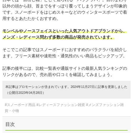
以外の頭から顔、首までをすっぽり覆ってしまうデザインが印象的
です。スノーボードをはじめスキーなどのウィンタースポーツで着
用するとあたたかくおすすめ。
モンベルやノースフェイスといった人気アウトドアブランドから、
メンズ・レディース問わず多数の商品が発売されています。
そこでこの記事ではスノーボードにおすすめのバラクラバを紹介し
ます。フリース素材や速乾性・通気性のいい商品もピックアップ。
記事の後半には、比較一覧表や通販サイトの最新人気ランキングの
リンクがあるので、売れ筋や口コミを確認してみましょう。
本記事はプロモーションが含まれています。2024年11月27日に記事を更新しました
（公開日2023年04月28日）
#スノーボード用品
#レディースファッション雑貨
#メンズファッション雑
貨・小物
目次