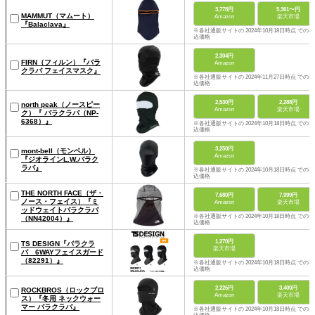
3,778円
5,361〜円
MAMMUT（マムート）
Amazon
楽天市場
『Balaclava』
※各社通販サイトの 2024年10月18日時点 での税
込価格
2,304円
FIRN（フィルン）『バラ
Amazon
クラバ フェイスマスク』
※各社通販サイトの 2024年11月27日時点 での税
込価格
2,530円
2,288円
north peak（ノースピー
Amazon
楽天市場
ク）『 バラクラバ（NP-
6368）』
※各社通販サイトの 2024年10月18日時点 での税
込価格
3,250円
mont-bell（モンベル）
Amazon
『ジオラインL.W.バラク
ラバ』
※各社通販サイトの 2024年10月18日時点 での税
込価格
THE NORTH FACE（ザ・
7,680円
7,999円
ノース・フェイス）『ミ
Amazon
楽天市場
ッドウェイトバラクラバ
※各社通販サイトの 2024年10月18日時点 での税
（NN42004）』
込価格
1,270円
TS DESIGN『バラクラ
楽天市場
バ 6WAYフェイスガード
（82291）』
※各社通販サイトの 2024年10月18日時点 での税
込価格
2,226円
3,400円
ROCKBROS（ロックブロ
Amazon
楽天市場
ス）『冬用 ネックウォー
マー バラクラバ』
※各社通販サイトの 2024年10月18日時点 での税