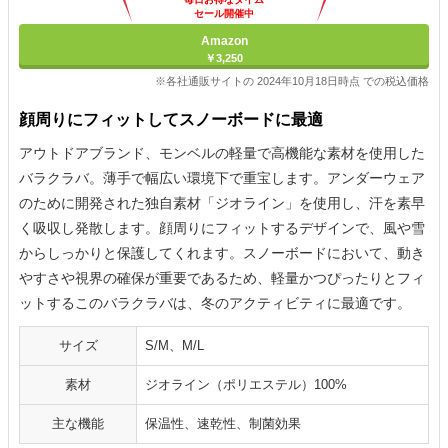
セール開催中
Amazon
￥3,250
※各社通販サイトの 2024年10月18日時点 での税込価格
顔周りにフィットしてスノーボードに最適
アウトドアブランド、モンベルの軽量で高機能な素材を使用した
バラクラバ。薄手で幅広い環境下で重宝します。アンダーウェア
のために開発された独自素材「ジオライン」を使用し、汗を素早
く吸収し発散します。顔周りにフィットするデザインで、風や雪
からしっかりと保護してくれます。スノーボードにおいて、動き
やすさや視界の確保が重要であるため、軽量かつぴったりとフィ
ットするこのバラクラバは、冬のアクティビティに最適です。
サイズ
S/M、M/L
素材
ジオライン（ポリエステル）100%
主な機能
保温性、速乾性、制菌効果