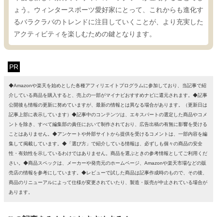
ょう。ウィンタースポーツ愛好家にとって、これからも進化す
るバラクラバのトレンドに注目していくことが、より充実した
アクティビティを楽しむための鍵となります。
PR
◆Amazonや楽天を始めとした各種アフィリエイトプログラムに参加しており、当記事で紹
介している商品を購入すると、売上の一部がマイナビおすすめナビに還元されます。◆記事
公開後も情報の更新に努めていますが、最新の情報とは異なる場合があります。（更新日は
記事上部に表示しています）◆記事中のコンテンツは、エキスパートの選定した商品やコメ
ントを除き、すべて編集部の責任において制作されており、広告出稿の有無に影響を受ける
ことはありません。◆アンケートや外部サイトから提供を受けるコメントは、一部内容を編
集して掲載しています。◆「選び方」で紹介している情報は、必ずしも個々の商品の安全
性・有効性を示しているわけではありません。商品を選ぶときの参考情報としてご利用くだ
さい。◆商品スペックは、メーカーや発売元のホームページ、Amazonや楽天市場などの販
売店の情報を参考にしています。◆レビューで試した商品は記事作成時のもので、その後、
商品のリニューアルによって仕様が変更されていたり、製造・販売が中止されている場合が
あります。