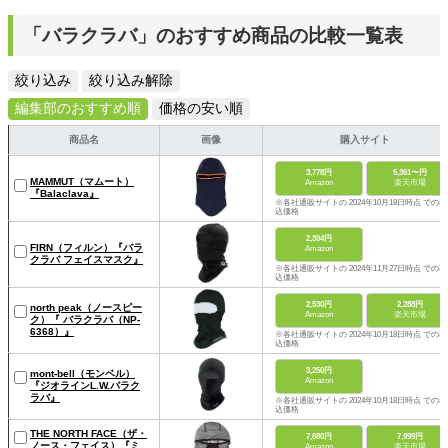
「バラクラバ」のおすすめ商品の比較一覧表
絞り込み
絞り込み解除
編集部のおすすめ順
価格の安い順
商品名
画像
購入サイト
3,778円
5,361〜円
MAMMUT（マムート）
Amazon
楽天市場
『Balaclava』
※各社通販サイトの 2024年10月18日時点 での税
込価格
2,304円
FIRN（フィルン）『バラ
Amazon
クラバ フェイスマスク』
※各社通販サイトの 2024年11月27日時点 での税
込価格
2,530円
2,288円
north peak（ノースピー
Amazon
楽天市場
ク）『 バラクラバ（NP-
6368）』
※各社通販サイトの 2024年10月18日時点 での税
込価格
3,250円
mont-bell（モンベル）
Amazon
『ジオラインL.W.バラク
ラバ』
※各社通販サイトの 2024年10月18日時点 での税
込価格
THE NORTH FACE（ザ・
7,680円
7,999円
ノース・フェイス）『ミ
Amazon
楽天市場