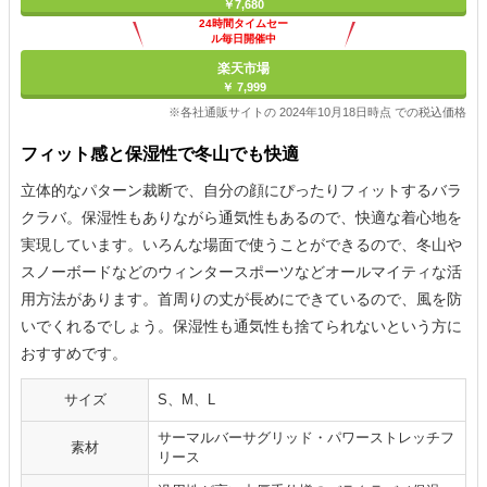
￥7,680
24時間タイムセー
ル毎日開催中
楽天市場
￥ 7,999
※各社通販サイトの 2024年10月18日時点 での税込価格
フィット感と保湿性で冬山でも快適
立体的なパターン裁断で、自分の顔にぴったりフィットするバラ
クラバ。保湿性もありながら通気性もあるので、快適な着心地を
実現しています。いろんな場面で使うことができるので、冬山や
スノーボードなどのウィンタースポーツなどオールマイティな活
用方法があります。首周りの丈が長めにできているので、風を防
いでくれるでしょう。保湿性も通気性も捨てられないという方に
おすすめです。
サイズ
S、M、L
サーマルバーサグリッド・パワーストレッチフ
素材
リース