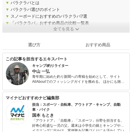
▼
バラクラバとは
▼
バラクラバ選びのポイント
▼
スノーボードにおすすめのバラクラバ7選
▼
「バラクラバ」おすすめ商品の比較一覧表
全てを見る
選び方
おすすめ商品
この記事を担当するエキスパート
キャンプ/釣りライター
中山 一弘
青年期に始めた釣り新聞への寄稿を始めとして、サイト
AllAboutでのフィッシングガイドを務める。 ほかにも雑誌
『Salty!（ソルティ）』やアウトドア系の雑誌やWeb媒体な
どでの執筆多数。 今も休日には必ず海山湖を駆けまわって
いる自然派で、あらゆるジャンルの釣りを体験し、季節に
マイナビおすすめナビ編集部
合わせて日本中の旬な魚を追っている。 キャンプ用品は、
担当：スポーツ・自転車、アウトドア・キャンプ、自動
あえて払い下げのミリタリー系ギアで揃えるマニアな一面
車・バイク
も。
国本 もとき
「アウトドア」「自動車」「スポーツ」分野を担当する、
好奇心旺盛な一児の父。週末は小学生の娘とキャンプやサ
イクリングに出かけ、実体験を記事づくりにも活かしてい