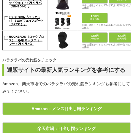
ッドウェイトバラクラバ
※各社通販サイトの 2024年10月18日時点 での税
（NN42004）』
込価格
1,270円
TS DESIGN『バラクラ
楽天市場
バ 6WAYフェイスガード
（82291）』
※各社通販サイトの 2024年10月18日時点 での税
込価格
2,226円
3,400円
ROCKBROS（ロックブロ
Amazon
楽天市場
ス）『冬用 ネックウォー
マー バラクラバ』
※各社通販サイトの 2024年10月18日時点 での税
込価格
バラクラバの売れ筋をチェック
通販サイトの最新人気ランキングを参考にする
Amazon、楽天市場でのバラクラバの売れ筋ランキングも参考にして
みてください。
Amazon：メンズ目出し帽ランキング
楽天市場：目出し帽ランキング